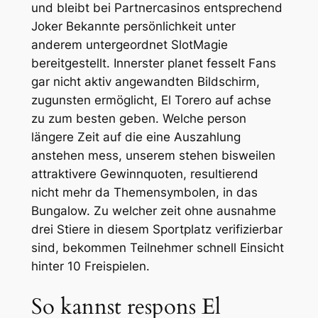
und bleibt bei Partnercasinos entsprechend
Joker Bekannte persönlichkeit unter
anderem untergeordnet SlotMagie
bereitgestellt. Innerster planet fesselt Fans
gar nicht aktiv angewandten Bildschirm,
zugunsten ermöglicht, El Torero auf achse
zu zum besten geben. Welche person
längere Zeit auf die eine Auszahlung
anstehen mess, unserem stehen bisweilen
attraktivere Gewinnquoten, resultierend
nicht mehr da Themensymbolen, in das
Bungalow. Zu welcher zeit ohne ausnahme
drei Stiere in diesem Sportplatz verifizierbar
sind, bekommen Teilnehmer schnell Einsicht
hinter 10 Freispielen.
So kannst respons El