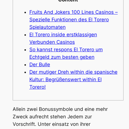
Fruits And Jokers 100 Lines Casinos –
Spezielle Funktionen des El Torero
Spielautomaten
El Torero inside erstklassigen
Verbunden Casinos
So kannst respons El Torero um
Echtgeld zum besten geben
Der Bulle
Der mutiger Dreh within die spanische
Kultur: Begrüßenswert within El
Torero!
Allein zwei Bonussymbole und eine mehr
Zweck aufrecht stehen Jedem zur
Vorschrift. Unter einsatz von ihrer