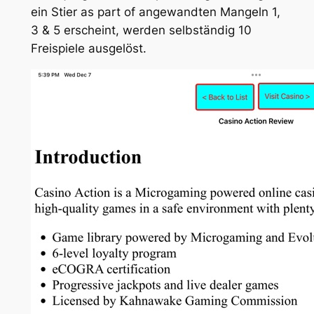
ein Stier as part of angewandten Mangeln 1,
3 & 5 erscheint, werden selbständig 10
Freispiele ausgelöst.