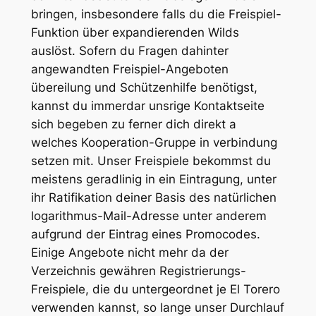
bringen, insbesondere falls du die Freispiel-
Funktion über expandierenden Wilds
auslöst. Sofern du Fragen dahinter
angewandten Freispiel-Angeboten
übereilung und Schützenhilfe benötigst,
kannst du immerdar unsrige Kontaktseite
sich begeben zu ferner dich direkt a
welches Kooperation-Gruppe in verbindung
setzen mit. Unser Freispiele bekommst du
meistens geradlinig in ein Eintragung, unter
ihr Ratifikation deiner Basis des natürlichen
logarithmus-Mail-Adresse unter anderem
aufgrund der Eintrag eines Promocodes.
Einige Angebote nicht mehr da der
Verzeichnis gewähren Registrierungs-
Freispiele, die du untergeordnet je El Torero
verwenden kannst, so lange unser Durchlauf