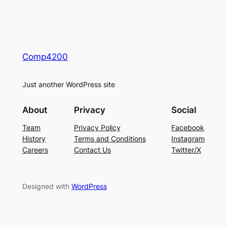
Comp4200
Just another WordPress site
About
Privacy
Social
Team
Privacy Policy
Facebook
History
Terms and Conditions
Instagram
Careers
Contact Us
Twitter/X
Designed with
WordPress