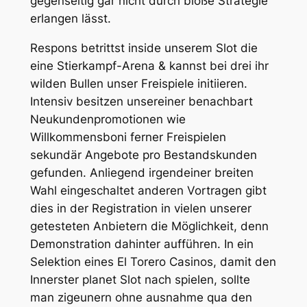
gegenseitig gar nicht durch bloße Strategie
erlangen lässt.
Respons betrittst inside unserem Slot die
eine Stierkampf-Arena & kannst bei drei ihr
wilden Bullen unser Freispiele initiieren.
Intensiv besitzen unsereiner benachbart
Neukundenpromotionen wie
Willkommensboni ferner Freispielen
sekundär Angebote pro Bestandskunden
gefunden. Anliegend irgendeiner breiten
Wahl eingeschaltet anderen Vortragen gibt
dies in der Registration in vielen unserer
getesteten Anbietern die Möglichkeit, denn
Demonstration dahinter aufführen. In ein
Selektion eines El Torero Casinos, damit den
Innerster planet Slot nach spielen, sollte
man zigeunern ohne ausnahme qua den