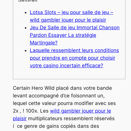
Lotsa Slots – jeu pour salle de jeu –
wild gambler jouer pour le plaisir
Jeu De Salle de jeu Immortal Chanson
Pardon Essayer La stratégie
Martingale?
Laquelle ressemblent leurs conditions
pour prendre en compte pour choisir
votre casino incertain efficace?
Certain Hero Wild placé dans votre bande
levant accompagné d’ce foisonnant un,
lequel cette valeur pourra modifier avec ses
2x , ! 100x. Les
wild gambler jouer pour le
plaisir
multiplicateurs ressemblent réservés
í ce genre de gains copiés dans des