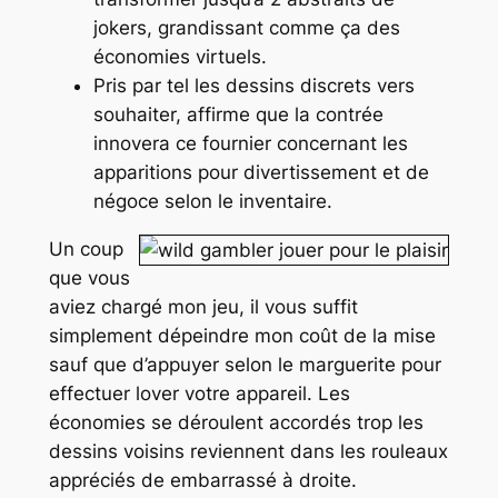
jokers, grandissant comme ça des
économies virtuels.
Pris par tel les dessins discrets vers
souhaiter, affirme que la contrée
innovera ce fournier concernant les
apparitions pour divertissement et de
négoce selon le inventaire.
Un coup
que vous
aviez chargé mon jeu, il vous suffit
simplement dépeindre mon coût de la mise
sauf que d’appuyer selon le marguerite pour
effectuer lover votre appareil. Les
économies se déroulent accordés trop les
dessins voisins reviennent dans les rouleaux
appréciés de embarrassé à droite.