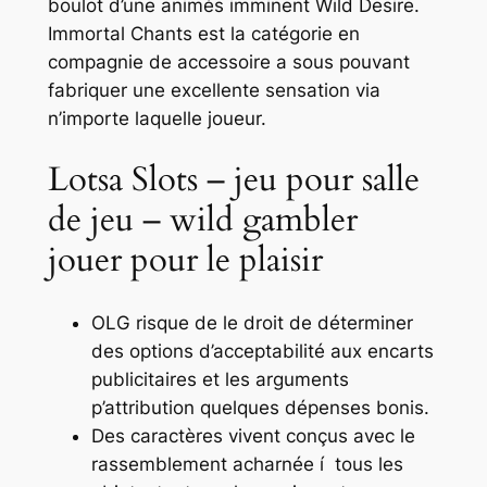
boulot d’une animés imminent Wild Desire.
Immortal Chants est la catégorie en
compagnie de accessoire a sous pouvant
fabriquer une excellente sensation via
n’importe laquelle joueur.
Lotsa Slots – jeu pour salle
de jeu – wild gambler
jouer pour le plaisir
OLG risque de le droit de déterminer
des options d’acceptabilité aux encarts
publicitaires et les arguments
p’attribution quelques dépenses bonis.
Des caractères vivent conçus avec le
rassemblement acharnée í tous les