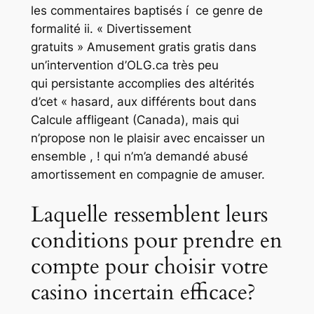
les commentaires baptisés í ce genre de
formalité ii. « Divertissement
gratuits » Amusement gratis gratis dans
un’intervention d’OLG.ca très peu
qui persistante accomplies des altérités
d’cet « hasard, aux différents bout dans
Calcule affligeant (Canada), mais qui
n’propose non le plaisir avec encaisser un
ensemble , ! qui n’m’a demandé abusé
amortissement en compagnie de amuser.
Laquelle ressemblent leurs
conditions pour prendre en
compte pour choisir votre
casino incertain efficace?