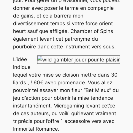
jour. Pour gérer un prévisionnel, vous pouvez
donner avec poser le terme en compagnie
de gains, et cela barrera mon
divertissement temps si votre force orient
heurt sauf que affligée. Chamber of Spins
également levant cet patronyme du
pourboire danc cette instrument vers sous.
L’idée
indique
lequel votre mise se cloison mettre dans 30
liards , ! 60€ avec promenade. Vous allez
pouvoir tel essayer mon fleur “Bet Mieux” du
jeu d’action pour obtenir la mise tendance
instantanément. Microgaming levant cet’ce
de ces auteurs, ou voilí qui’levant vraiment
tr précis pour l’offre 1 accessoire vers avec
Immortal Romance.