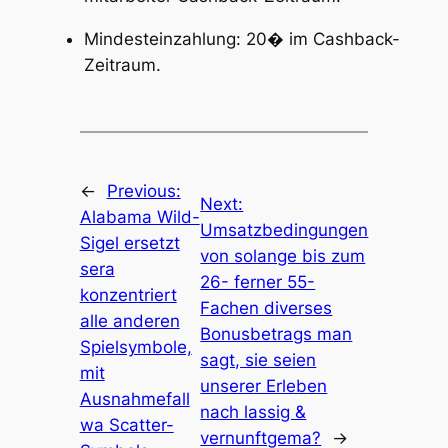
Mindesteinzahlung: 20� im Cashback-
Zeitraum.
←
Previous:
Next:
Alabama Wild-
Umsatzbedingungen
Sigel ersetzt
von solange bis zum
sera
26- ferner 55-
konzentriert
Fachen diverses
alle anderen
Bonusbetrags man
Spielsymbole,
sagt, sie seien
mit
unserer Erleben
Ausnahmefall
nach lassig &
wa Scatter-
vernunftgema?
→