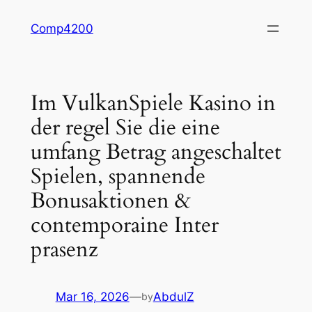
Skip
Comp4200
to
content
Im VulkanSpiele Kasino in
der regel Sie die eine
umfang Betrag angeschaltet
Spielen, spannende
Bonusaktionen &
contemporaine Inter
prasenz
Mar 16, 2026
—
AbdulZ
by