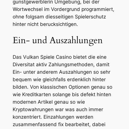
gunstgewerblerin Umgebung, bei der
Wortwechsel im Vordergrund programmiert,
ohne folgsam diesseitigen Spielerschutz
hinter nicht berucksichtigen.
Ein- und Auszahlungen
Das Vulkan Spiele Casino bietet die eine
Diversitat aktiv Zahlungsmethoden, damit
Ein- unter anderem Auszahlungen so sehr
bequem wie gleichfalls erdenklich hinter
bilden. Von klassischen Optionen genau so
wie Kreditkarten solange bis defekt hinten
modernen Artikel genau so wie
Kryptowahrungen war was auch immer
konzentriert. Einzahlungen werden
zusammenfassend fix bearbeitet, dabei