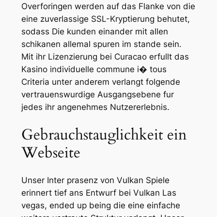
Overforingen werden auf das Flanke von die
eine zuverlassige SSL-Kryptierung behutet,
sodass Die kunden einander mit allen
schikanen allemal spuren im stande sein.
Mit ihr Lizenzierung bei Curacao erfullt das
Kasino individuelle commune i� tous
Criteria unter anderem verlangt folgende
vertrauenswurdige Ausgangsebene fur
jedes ihr angenehmes Nutzererlebnis.
Gebrauchstauglichkeit ein
Webseite
Unser Inter prasenz von Vulkan Spiele
erinnert tief ans Entwurf bei Vulkan Las
vegas, ended up being die eine einfache