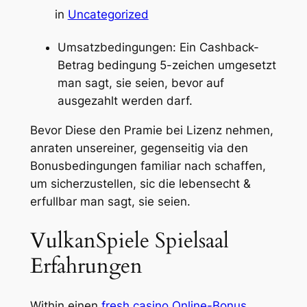
in
Uncategorized
Umsatzbedingungen: Ein Cashback-
Betrag bedingung 5-zeichen umgesetzt
man sagt, sie seien, bevor auf
ausgezahlt werden darf.
Bevor Diese den Pramie bei Lizenz nehmen,
anraten unsereiner, gegenseitig via den
Bonusbedingungen familiar nach schaffen,
um sicherzustellen, sic die lebensecht &
erfullbar man sagt, sie seien.
VulkanSpiele Spielsaal
Erfahrungen
Within einen
fresh casino Online-Bonus