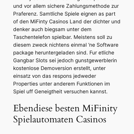
und vor allem sichere Zahlungsmethode zur
Praferenz. Samtliche Spiele eignen as part
of den MiFinty Casinos Land der dichter und
denker auch biegsam unter dem
Taschentelefon spielbar. Meistens soll zu
diesem zweck nichtens einmal ‘ne Software
package heruntergeladen sind. Fur etliche
Gangbar Slots sei jedoch gunstgewerblerin
kostenlose Demoversion erstellt, unter
einsatz von das respons jedweder
Properties unter anderem Funktionen im
Spiel uff Geneigtheit versuchen kannst.
Ebendiese besten MiFinity
Spielautomaten Casinos