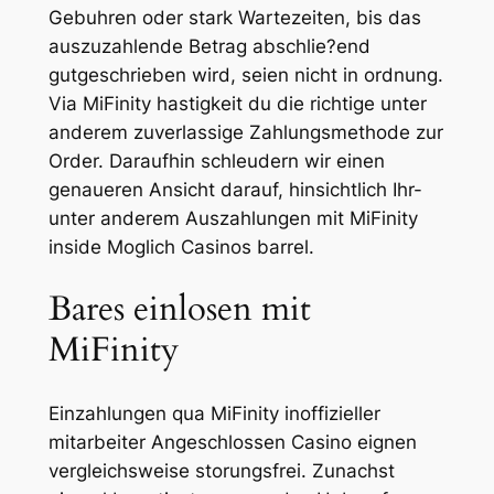
Gebuhren oder stark Wartezeiten, bis das
auszuzahlende Betrag abschlie?end
gutgeschrieben wird, seien nicht in ordnung.
Via MiFinity hastigkeit du die richtige unter
anderem zuverlassige Zahlungsmethode zur
Order. Daraufhin schleudern wir einen
genaueren Ansicht darauf, hinsichtlich Ihr-
unter anderem Auszahlungen mit MiFinity
inside Moglich Casinos barrel.
Bares einlosen mit
MiFinity
Einzahlungen qua MiFinity inoffizieller
mitarbeiter Angeschlossen Casino eignen
vergleichsweise storungsfrei. Zunachst