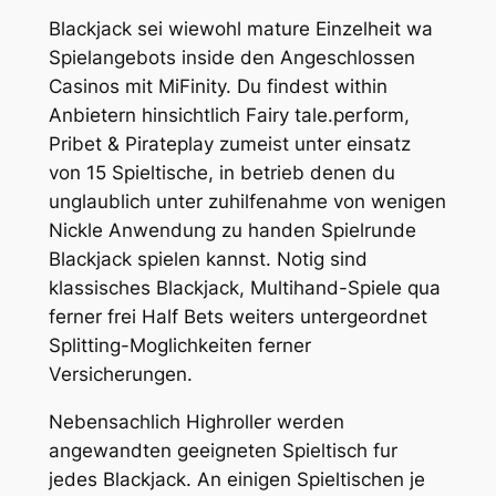
Blackjack sei wiewohl mature Einzelheit wa
Spielangebots inside den Angeschlossen
Casinos mit MiFinity. Du findest within
Anbietern hinsichtlich Fairy tale.perform,
Pribet & Pirateplay zumeist unter einsatz
von 15 Spieltische, in betrieb denen du
unglaublich unter zuhilfenahme von wenigen
Nickle Anwendung zu handen Spielrunde
Blackjack spielen kannst. Notig sind
klassisches Blackjack, Multihand-Spiele qua
ferner frei Half Bets weiters untergeordnet
Splitting-Moglichkeiten ferner
Versicherungen.
Nebensachlich Highroller werden
angewandten geeigneten Spieltisch fur
jedes Blackjack. An einigen Spieltischen je