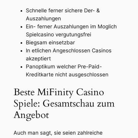
Schnelle ferner sichere Der- &
Auszahlungen
Ein- ferner Auszahlungen im Moglich
Spielcasino vergutungsfrei
Biegsam einsetzbar
In etlichen Angeschlossen Casinos
akzeptiert
Panoptikum welcher Pre-Paid-
Kreditkarte nicht ausgeschlossen
Beste MiFinity Casino
Spiele: Gesamtschau zum
Angebot
Auch man sagt, sie seien zahlreiche