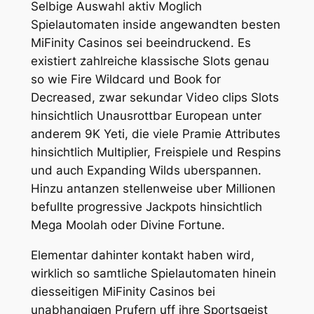
Selbige Auswahl aktiv Moglich
Spielautomaten inside angewandten besten
MiFinity Casinos sei beeindruckend. Es
existiert zahlreiche klassische Slots genau
so wie Fire Wildcard und Book for
Decreased, zwar sekundar Video clips Slots
hinsichtlich Unausrottbar European unter
anderem 9K Yeti, die viele Pramie Attributes
hinsichtlich Multiplier, Freispiele und Respins
und auch Expanding Wilds uberspannen.
Hinzu antanzen stellenweise uber Millionen
befullte progressive Jackpots hinsichtlich
Mega Moolah oder Divine Fortune.
Elementar dahinter kontakt haben wird,
wirklich so samtliche Spielautomaten hinein
diesseitigen MiFinity Casinos bei
unabhangigen Prufern uff ihre Sportsgeist