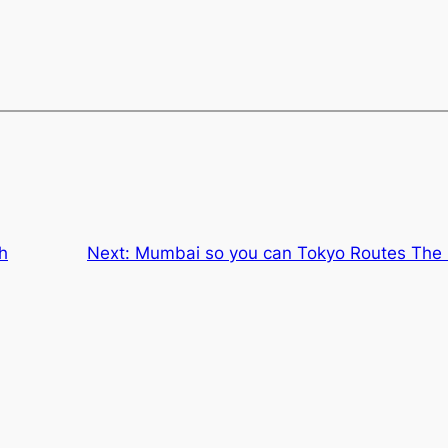
h
Next:
Mumbai so you can Tokyo Routes The