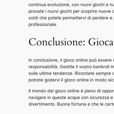
continua evoluzione, con nuovi giochi e nu
provate i nuovi giochi per scoprire nuove 
soldi che potete permettervi di perdere e 
professionale.
Conclusione: Gioca
In conclusione, il gioco online può esser
responsabilità. Gestite il vostro bankroll i
sulle ultime tendenze. Ricordate sempre c
potrete godervi il gioco online in modo si
Il mondo del gioco online è pieno di oppor
navigare in queste acque con sicurezza e d
divertimento. Buona fortuna e che le cart