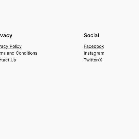
ivacy
Social
vacy Policy
Facebook
ms and Conditions
Instagram
tact Us
Twitter/X