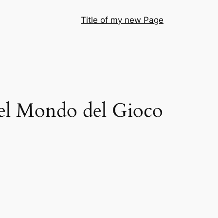
Title of my new Page
 nel Mondo del Gioco