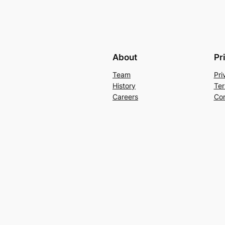
About
Pr
Team
Pri
History
Ter
Careers
Con