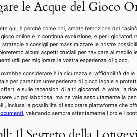
gare le Acque del Gioco O
siete qui, è perché come noi, amate l’emozione del casinò,
 gioco online è in continua evoluzione, e per i giocatori
strategie e consigli per massimizzare le nostre possibilit
loreremo alcuni aspetti cruciali per navigare al meglio 
enti utili per migliorare la vostra esperienza di gioco.
vrebbe considerare è la sicurezza e l’affidabilità delle
 per garantire un’esperienza di gioco legale e protetta.
fferti e sulle recensioni di altri giocatori. A volte, la ri
ssere un po’ laboriosa, ma ne vale assolutamente la pen
li, inclusa la possibilità di esplorare piattaforme che o
documenti
, valutando sempre attentamente i pro e i cont
l: Il Segreto della Longev