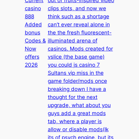
Current
out of fruits-inspired video
casino
clips slots, and now we
888
think such as a shortage
Added
can’t ever reveal alone in
bonus
the the fresh fluorescent-
Codes &
illuminated arena of
Now
casinos. Mods created for
offers
vslice (the base game)
2026
you could js casino 7
Sultans vip miss in the
game folder/mods once
breaking down I have a
thought for the next
upgrade, what about you
guys add a great mods
tab, where a player is
allow or disable mods(Ik
its of psych engine, but its