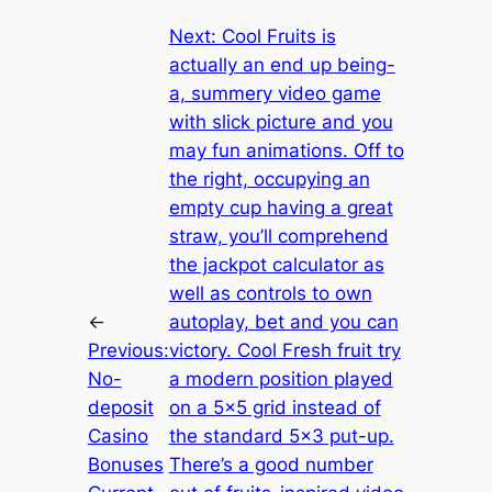
Next:
Cool Fruits is
actually an end up being-
a, summery video game
with slick picture and you
may fun animations. Off to
the right, occupying an
empty cup having a great
straw, you’ll comprehend
the jackpot calculator as
well as controls to own
←
autoplay, bet and you can
Previous:
victory. Cool Fresh fruit try
No-
a modern position played
deposit
on a 5×5 grid instead of
Casino
the standard 5×3 put-up.
Bonuses
There’s a good number