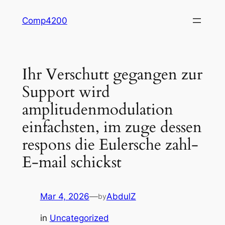
Skip
Comp4200
to
content
Ihr Verschutt gegangen zur
Support wird
amplitudenmodulation
einfachsten, im zuge dessen
respons die Eulersche zahl-
E-mail schickst
Mar 4, 2026
—
AbdulZ
by
in
Uncategorized