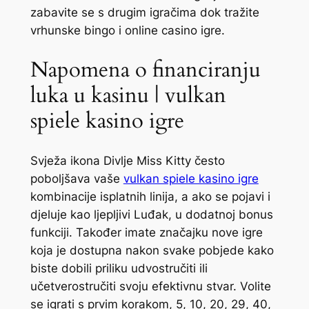
zabavite se s drugim igračima dok tražite
vrhunske bingo i online casino igre.
Napomena o financiranju
luka u kasinu | vulkan
spiele kasino igre
Svježa ikona Divlje Miss Kitty često
poboljšava vaše
vulkan spiele kasino igre
kombinacije isplatnih linija, a ako se pojavi i
djeluje kao ljepljivi Luđak, u dodatnoj bonus
funkciji. Također imate značajku nove igre
koja je dostupna nakon svake pobjede kako
biste dobili priliku udvostručiti ili
učetverostručiti svoju efektivnu stvar. Volite
se igrati s prvim korakom, 5, 10, 20, 29, 40,