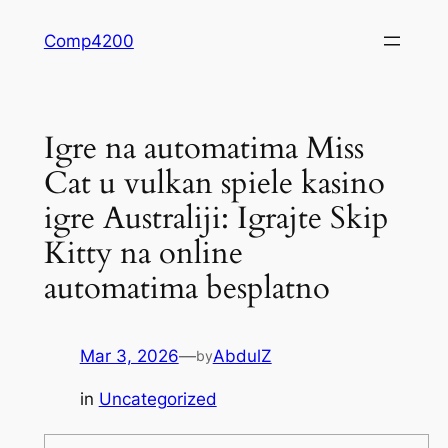
Skip
Comp4200
to
content
Igre na automatima Miss
Cat u vulkan spiele kasino
igre Australiji: Igrajte Skip
Kitty na online
automatima besplatno
Mar 3, 2026
—
AbdulZ
by
in
Uncategorized