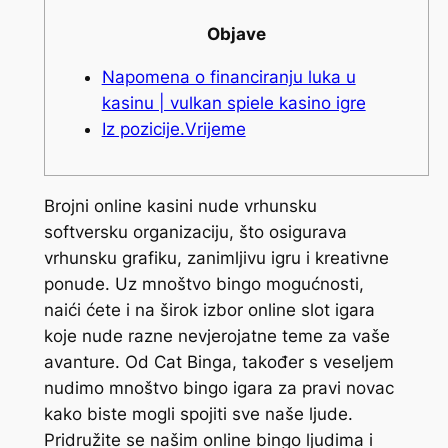
Objave
Napomena o financiranju luka u
kasinu | vulkan spiele kasino igre
Iz pozicije.Vrijeme
Brojni online kasini nude vrhunsku
softversku organizaciju, što osigurava
vrhunsku grafiku, zanimljivu igru ​​i kreativne
ponude. Uz mnoštvo bingo mogućnosti,
naići ćete i na širok izbor online slot igara
koje nude razne nevjerojatne teme za vaše
avanture. Od Cat Binga, također s veseljem
nudimo mnoštvo bingo igara za pravi novac
kako biste mogli spojiti sve naše ljude.
Pridružite se našim online bingo ljudima i