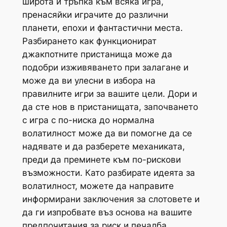
широта и тръпка към всяка игра,
пренасяйки играчите до различни
планети, епохи и фантастични места.
Разбирането как функционират
джакпотните пристанища може да
подобри изживяването при залагане и
може да ви улесни в избора на
правилните игри за вашите цели. Дори и
да сте нов в пристанищата, започването
с игра с по-ниска до нормална
волатилност може да ви помогне да се
надявате и да разберете механиката,
преди да преминете към по-рискови
възможности. Като разбирате идеята за
волатилност, можете да направите
информирани заключения за слотовете и
да ги изпробвате въз основа на вашите
предпочитания за риск и печалба.