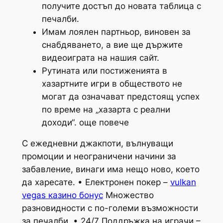
получите достъп до новата таблица с
печалби.
Имам лоялен партньор, виновен за
снабдяването, а вие ще държите
видеоиграта на нашия сайт.
Рутината или постиженията в
хазартните игри в обществото не
могат да означават предстоящ успех
по време на „хазарта с реални
доходи“. още повече
С ежедневни джакпоти, вълнуващи
промоции и неограничени начини за
забавление, винаги има нещо ново, което
да харесате. • Електронен покер –
vulkan
vegas казино бонус
Множество
разновидности с по-големи възможности
за печалби. • 24/7 Поддръжка на играчи –