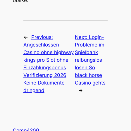
oblike.
←
Previous:
Next:
Login-
Angeschlossen
Probleme im
Casino ohne highway
Spielbank
kings pro Slot ohne
reibungslos
Einzahlungsbonus
lösen So
Verifizierung 2026
black horse
Keine Dokumente
Casino gehts
dringend
→
Comp4200