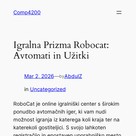
Skip
Comp4200
to
content
Igralna Prizma Robocat:
Avtomati in Užitki
Mar 2, 2026
—
AbdulZ
by
in
Uncategorized
RoboCat je online igralniški center s širokim
ponudbo avtomačnih iger, ki vam nudi
možnost igranja iz katerega koli kraja ter na
katerekoli gostiteljici. S svojo lahkoten
registračijo in enostaven uporabniško mesto