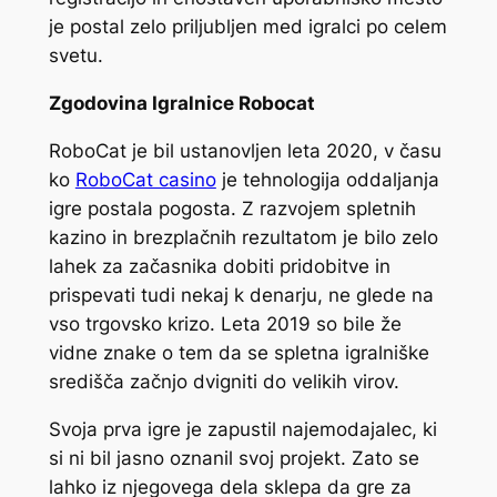
je postal zelo priljubljen med igralci po celem
svetu.
Zgodovina Igralnice Robocat
RoboCat je bil ustanovljen leta 2020, v času
ko
RoboCat casino
je tehnologija oddaljanja
igre postala pogosta. Z razvojem spletnih
kazino in brezplačnih rezultatom je bilo zelo
lahek za začasnika dobiti pridobitve in
prispevati tudi nekaj k denarju, ne glede na
vso trgovsko krizo. Leta 2019 so bile že
vidne znake o tem da se spletna igralniške
središča začnjo dvigniti do velikih virov.
Svoja prva igre je zapustil najemodajalec, ki
si ni bil jasno oznanil svoj projekt. Zato se
lahko iz njegovega dela sklepa da gre za