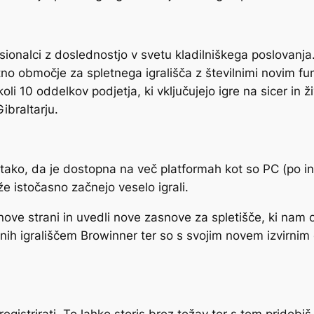
ionalci z doslednostjo v svetu kladilniškega poslovanja. 
o območje za spletnega igrališča z številnimi novim funk
oli 10 oddelkov podjetja, ki vključujejo igre na sicer in 
ibraltarju.
ko, da je dostopna na več platformah kot so PC (po inter
že istočasno začnejo veselo igrali.
ove strani in uvedli nove zasnove za spletišče, ki nam 
nih igrališčem Browinner ter so s svojim novem izvirnim 
egistrirati. To lahko storis brez težav ter s tem pridobi