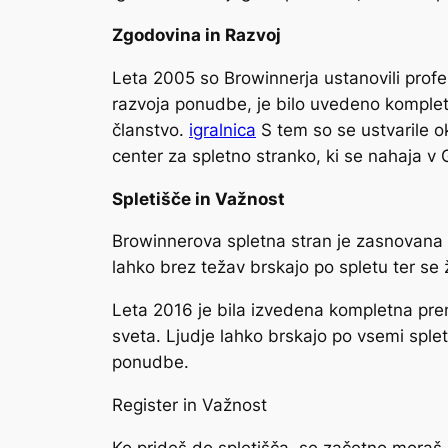
Zgodovina in Razvoj
Leta 2005 so Browinnerja ustanovili profes
razvoja ponudbe, je bilo uvedeno kompletn
članstvo.
igralnica
S tem so se ustvarile ok
center za spletno stranko, ki se nahaja v G
Spletišče in Važnost
Browinnerova spletna stran je zasnovana ta
lahko brez težav brskajo po spletu ter se 
Leta 2016 je bila izvedena kompletna pren
sveta. Ljudje lahko brskajo po vsemi splet
ponudbe.
Register in Važnost
Ko prideš do spletišča, se začetno moraš r