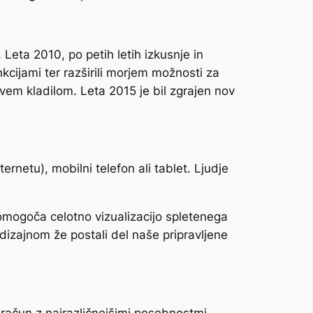
Leta 2010, po petih letih izkusnje in
cijami ter razširili morjem možnosti za
živem kladilom. Leta 2015 je bil zgrajen nov
netu), mobilni telefon ali tablet. Ljudje
omogoča celotno vizualizacijo spletenega
dizajnom že postali del naše pripravljene
š račun z najrazličnejšimi posebnostmi.