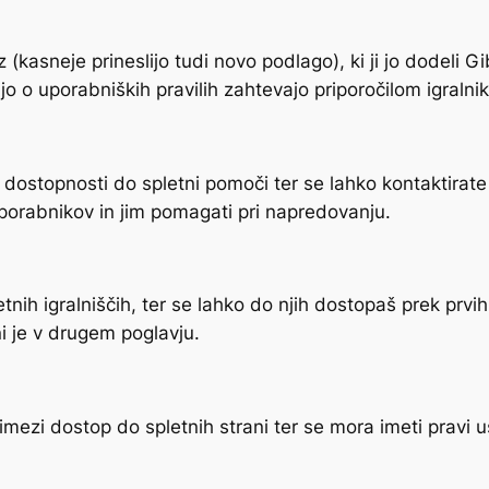
 (kasneje prineslijo tudi novo podlago), ki ji jo dodeli G
o o uporabniških pravilih zahtevajo priporočilom igralnik
o dostopnosti do spletni pomoči ter se lahko kontaktirate
orabnikov in jim pomagati pri napredovanju.
letnih igralniščih, ter se lahko do njih dostopaš prek prv
i je v drugem poglavju.
ezi dostop do spletnih strani ter se mora imeti pravi us