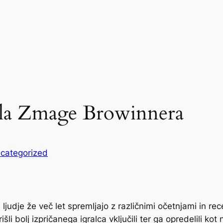
vila Zmage Browinnera
categorized
 ljudje že več let spremljajo z različnimi očetnjami in re
i bolj izpričanega igralca vključili ter ga opredelili kot