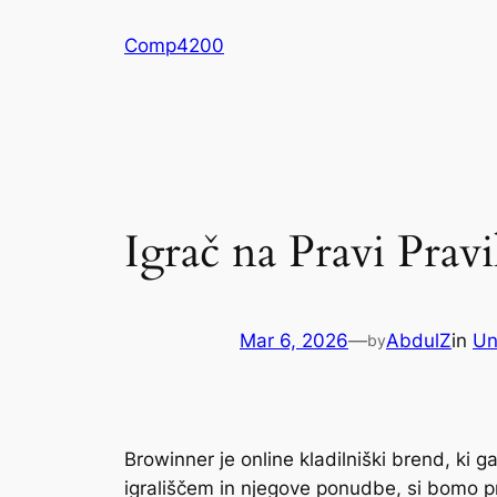
Skip
Comp4200
to
content
Igrač na Pravi Pra
Mar 6, 2026
—
AbdulZ
in
Un
by
Browinner je online kladilniški brend, ki ga
igrališčem in njegove ponudbe, si bomo prišl