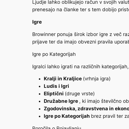
Ljudje lahko oblikujejo račun v svojih val
prenesajo na članke ter s tem dobijo prist
Igre
Browinner ponuja širok izbor igre z več ra
prijave ter da imajo obvezni pravila upora
Igre po Kategorijah
Igralci lahko igrati na različnih kategorijah,
Kralji in Kraljice
(vrhnja igra)
Ludis i Igri
Eliptični
(druge vrste)
Družabne Igre
, ki imajo številčno 
Zgodovinska, zdravstvena in ekon
Igre po Kategorijah
brez pravil ter za
Poročila o Pojavljanju