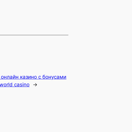
онлайн казино с бонусами
 world casino
→