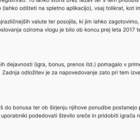
 (lahko odšteti na spletno aplikacijo), vsaj tolikrat, kot
jrazličnejših valute ter posojila, ki jim lahko zagotovimo
oslovanja oziroma vlogu je bilo ob koncu prej leta 2017 
h dejavnosti (igra, bonus, prenos itd.) pomagalo v primer
. Zadnja odložitev je za napovedovanje zato pri tem izved
opaš do bonusa ter ob širjenju njihove ponudbe postanejo
 uporabniki podedovati število sreče in pridobiti igrača