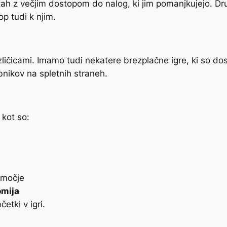
utah z večjim dostopom do nalog, ki jim pomanjkujejo. Dr
op tudi k njim.
zličicami. Imamo tudi nekatere brezplačne igre, ki so dos
bnikov na spletnih straneh.
 kot so:
območje
omija
četki v igri.