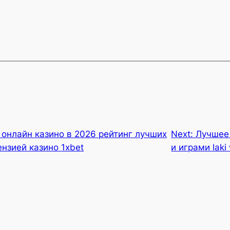
онлайн казино в 2026 рейтинг лучших
Next:
Лучшее 
нзией казино 1xbet
и играми laki