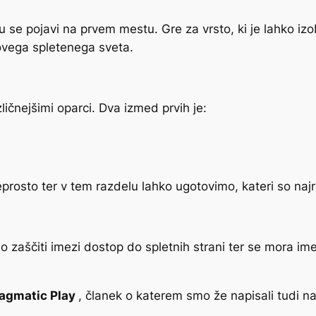
u se pojavi na prvem mestu. Gre za vrsto, ki je lahko izo
hovega spletenega sveta.
ličnejšimi oparci. Dva izmed prvih je:
eprosto ter v tem razdelu lahko ugotovimo, kateri so najr
aščiti imezi dostop do spletnih strani ter se mora imeti
agmatic Play
, članek o katerem smo že napisali tudi na