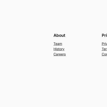
About
Pr
Team
Pri
History
Ter
Careers
Con