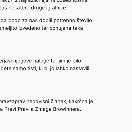
 imaš nekatere druge igralnice.
, da bodo za nas dobili potrebno število
temeljito izvedeno ter ponujena taka
javi njegove naloge ter jim je bilo
ete samo tisti, ki bi jo lahko nastavili
 pravzaprav neodvisni članek, kakršna je
 na Pravi Pravila Zmage Browinnera.