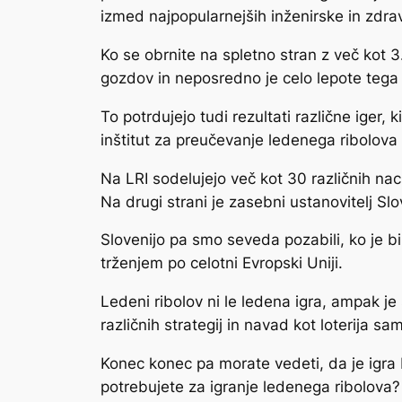
izmed najpopularnejših inženirske in zdra
Ko se obrnite na spletno stran z več kot 
gozdov in neposredno je celo lepote tega 
To potrdujejo tudi rezultati različne iger,
inštitut za preučevanje ledenega ribolova (
Na LRI sodelujejo več kot 30 različnih na
Na drugi strani je zasebni ustanovitelj Sl
Slovenijo pa smo seveda pozabili, ko je bi
trženjem po celotni Evropski Uniji.
Ledeni ribolov ni le ledena igra, ampak je 
različnih strategij in navad kot loterija sa
Konec konec pa morate vedeti, da je igra
potrebujete za igranje ledenega ribolova?