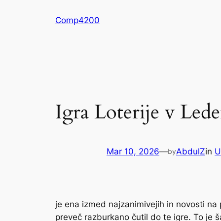
Skip
Comp4200
to
content
Igra Loterije v Led
Mar 10, 2026
—
AbdulZ
in
U
by
je ena izmed najzanimivejih in novosti na
preveč razburkano čutil do te igre. To je 