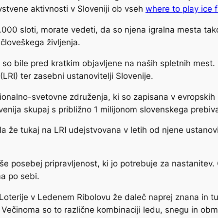
vstvene aktivnosti v Sloveniji ob vseh
where to play ice f
3.000 sloti, morate vedeti, da so njena igralna mesta ta
človeškega življenja.
 ki so bile pred kratkim objavljene na naših spletnih mest
LRI) ter zasebni ustanovitelji Slovenije.
cionalno-svetovne združenja, ki so zapisana v evropskih
ovenija skupaj s približno 1 milijonom slovenskega prebiva
la že tukaj na LRI udejstvovana v letih od njene ustanovi
še posebej pripravljenost, ki jo potrebuje za nastanitev.
ma po sebi.
 Loterije v Ledenem Ribolovu že daleč naprej znana in t
 Večinoma so to različne kombinaciji ledu, snegu in obm