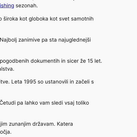
ishing
sezonah.
ko široka kot globoka kot svet samotnih
. Najbolj zanimive pa sta najuglednejši
 pogodbenih dokumentih in sicer že 15 let.
lstva.
tve. Leta 1995 so ustanovili in začeli s
 Četudi pa lahko vam sledi vsaj toliko
ujim zunanjim državam. Katera
očja.