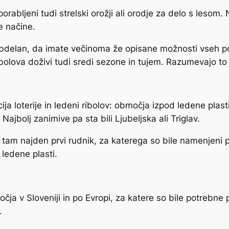
bljeni tudi strelski orožji ali orodje za delo s lesom. 
e načine.
bdelan, da imate večinoma že opisane možnosti vseh pogla
ibolova doživi tudi sredi sezone in tujem. Razumevajo t
a loterije in ledeni ribolov: območja izpod ledene plasti 
. Najbolj zanimive pa sta bili Ljubeljska ali Triglav.
 tam najden prvi rudnik, za katerega so bile namenjeni p
 ledene plasti.
očja v Sloveniji in po Evropi, za katere so bile potrebne 
.