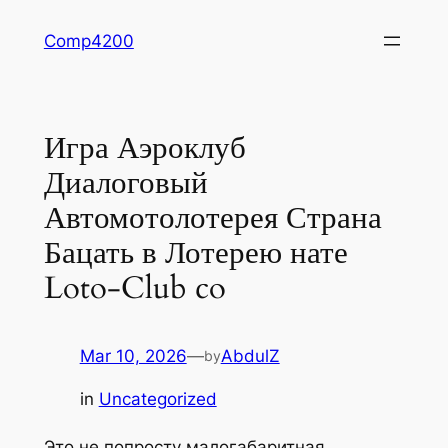
Skip
Comp4200
to
content
Игра Аэроклуб
Диалоговый
Автомотолотерея Страна
Бацать в Лотерею нате
Loto-Club co
Mar 10, 2026
—
AbdulZ
by
in
Uncategorized
Это не попросту малогабаритная