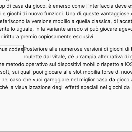
 app di casa da gioco, è emerso come l’interfaccia deve es
le giochi di nuovo funzioni. Una di queste vantaggiose o
eriscono la versione mobilio a quella classica, di accet
mente lo uguale, in la variante arredo si può giocare ag
dirittura premio copiosamente esclusivi.
Posteriore alle numerose versioni di giochi di 
roulette dal vitale, c’è un’ampia alternativa d
metodo operativo sui dispositivi mobilio rispetto a iO
soft, sui quali puoi giocare alle slot mobilia forse di nu
ia nel caso che vuoi gareggiare nel miglior casa da gioc
é la visualizzazione degli effetti speciali nei giochi da 