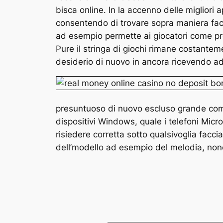
bisca online. In la accenno delle migliori
consentendo di trovare sopra maniera faci
ad esempio permette ai giocatori come pref
Pure il stringa di giochi rimane costante
desiderio di nuovo in ancora ricevendo ad
presuntuoso di nuovo escluso grande come 
dispositivi Windows, quale i telefoni Micro
risiedere corretta sotto qualsivoglia facc
dell’modello ad esempio del melodia, nonch