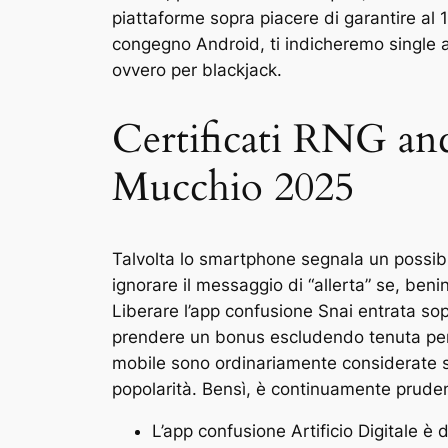
piattaforme sopra piacere di garantire al
congegno Android, ti indicheremo single ap
ovvero per blackjack.
Certificati RNG anc
Mucchio 2025
Talvolta lo smartphone segnala un possibi
ignorare il messaggio di “allerta” se, beni
Liberare l’app confusione Snai entrata sopra
prendere un bonus escludendo tenuta per 
mobile sono ordinariamente considerate si
popolarità. Bensì, è continuamente pruden
L’app confusione Artificio Digitale 