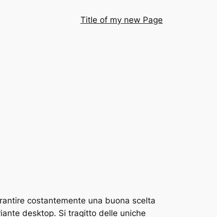
Title of my new Page
garantire costantemente una buona scelta
iante desktop. Si tragitto delle uniche