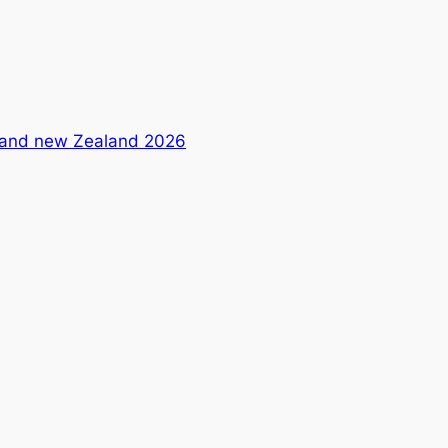
brand new Zealand 2026