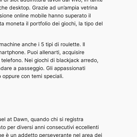
nche desktop. Grazie ad un’ampia vetrina
usione online mobile hanno superato il
a moneta il portfolio dei giochi, la tipo del
chine anche i 5 tipi di roulette. Il
martphone. Puoi allenarti, acquisire
telefono. Nei giochi di blackjack arredo,
dare a passeggio. Gli appassionati
o oppure con temi speciali.
Duel at Dawn, quando chi si registra
to per diversi anni consecutivi eccellenti
e che è un addetto perseverante nel area dei