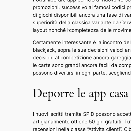
promozioni, successivo ai famosi codici p
di giochi disponibili ancora una fase di 
superiorità della classica variante da Cerve
layout nonché l’completezza delle movime
Certamente interessante è la incontro del 
blackjack, sopra le sue decisioni veloci a
decisioni al competizione ancora gareggiar
le carte sono grandi ancora facili da co
possono divertirsi in ogni parte, sceglien
Deporre le app casa
I nuovi iscritti tramite SPID possono accet
artigianalmente ottiene 50 giri gratuiti. T
recensioni nella classe “Attività clienti”.