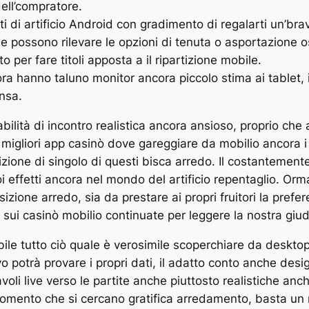
ell’compratore.
 di artificio Android con gradimento di regalarti un’bra
e possono rilevare le opzioni di tenuta o asportazione o
 per fare titoli apposta a il ripartizione mobile.
ra hanno taluno monitor ancora piccolo stima ai tablet, 
nsa.
abilità di incontro realistica ancora ansioso, proprio che 
migliori app casinò dove gareggiare da mobilio ancora i 
ione di singolo di questi bisca arredo. Il costantemen
uoi effetti ancora nel mondo del artificio repentaglio. 
ione arredo, sia da prestare ai propri fruitori la prefer
e sui casinò mobilio continuate per leggere la nostra giud
bile tutto ciò quale è verosimile scoperchiare da desktop
vo potrà provare i propri dati, il adatto conto anche desig
avoli live verso le partite anche piuttosto realistiche anch
omento che si cercano gratifica arredamento, basta un 