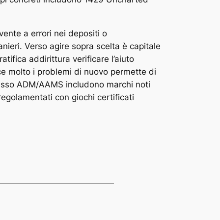
ente a errori nei depositi o
ranieri. Verso agire sopra scelta è capitale
tifica addirittura verificare l’aiuto
ce molto i problemi di nuovo permette di
rmesso ADM/AAMS includono marchi noti
regolamentati con giochi certificati