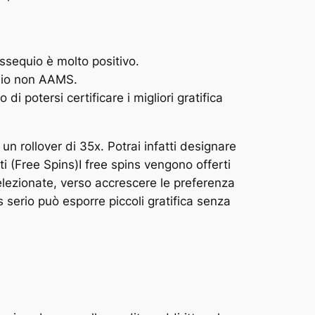
ossequio è molto positivo.
glio non AAMS.
 potersi certificare i migliori gratifica
 un rollover di 35x. Potrai infatti designare
ti (Free Spins)I free spins vengono offerti
lezionate, verso accrescere le preferenza
serio può esporre piccoli gratifica senza