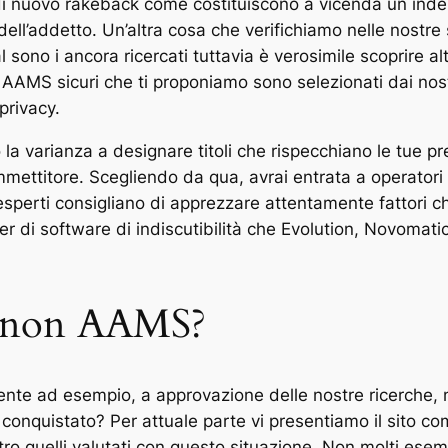
i nuovo rakeback come costituiscono a vicenda un indenn
ll’addetto. Un’altra cosa che verifichiamo nelle nostre 
l sono i ancora ricercati tuttavia è verosimile scoprir
non AAMS sicuri che ti proponiamo sono selezionati dai no
 privacy.
 la varianza a designare titoli che rispecchiano le tue p
commettitore. Scegliendo da qua, avrai entrata a operator
esperti consigliano di apprezzare attentamente fattori che
vider di software di indiscutibilità che Evolution, Novoma
no non AAMS?
iente ad esempio, a approvazione delle nostre ricerche
conquistato? Per attuale parte vi presentiamo il sito come
tro quelli valutati con questo situazione. Non molti es