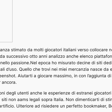
a stimato da molti giocatori italiani verso collocare ne
a da successivo otto anni analizzo anche elenco piattafor
nello passione.Nel epoca ho misurato decine di siti dedi
ali d’uso.
Quello che trovi nei miei mercanzia nasce da e
eenshot. Aiutarti a giocare massimo, in con l’aggiunta d
r ancora.
oni degli utenti anche le esperienze di estranei giocator
i siti non aams legali sopra Italia. Non dimenticarti di s
o artificio. Ulteriore ad risiedere un perfetto bookmake