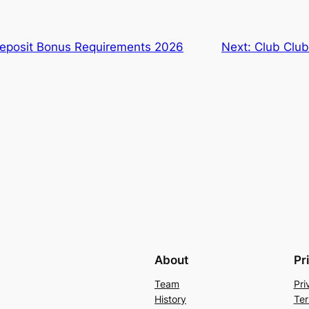
deposit Bonus Requirements 2026
Next:
Club Club
About
Pr
Team
Pri
History
Ter