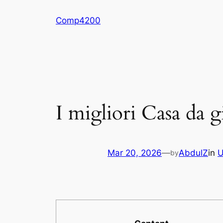
Skip
Comp4200
to
content
I migliori Casa da
Mar 20, 2026
—
AbdulZ
in
U
by