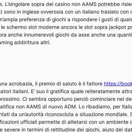
te. L’singolare sopra dei casino non AAMS potrebbe risiede
e) sono in inglese ovverosia con un italiano traslato co
’ampia preferenza di giochi a rispondere i gusti di quals
e, le schermo slot moderne ancora le slot sopra jackpot p
ra anche innumerevoli giochi da asse anche una quantità
aming addirittura altri.
i
una acrobazia, il premio di saluto è il fattore
https://boo
ori italiani. E’ suo il gratifica quale reiteratamente attr
ossimo. Ci sembra opportuno perciò cominciare nel dett
ratifica non AAMS di nuovo ADM. Lo ribadiamo, per Itali
ati da un’autorità riconosciuta a situazione mondiale. 
ficazioni ufficiali permette di allietarsi con un ambient
evere in termini di rettitudine dei giochi, aiuto dei da