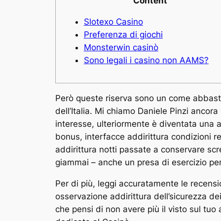
Content
Slotexo Casino
Preferenza di giochi
Monsterwin casinò
Sono legali i casino non AAMS?
Però queste riserva sono un come abbastanz
dell’Italia. Mi chiamo Daniele Pinzi ancor
interesse, ulteriormente è diventata una a
bonus, interfacce addirittura condizioni re
addirittura notti passate a conservare scr
giammai – anche un presa di esercizio pe
Per di più, leggi accuratamente le recensi
osservazione addirittura dell’sicurezza de
che pensi di non avere più il visto sul tu