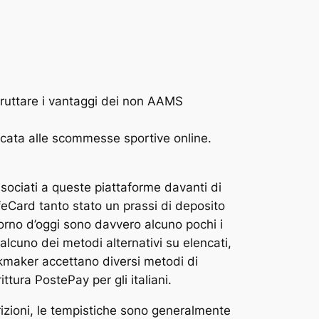
fruttare i vantaggi dei non AAMS
cata alle scommesse sportive online.
associati a queste piattaforme davanti di
eCard tanto stato un prassi di deposito
iorno d’oggi sono davvero alcuno pochi i
cuno dei metodi alternativi su elencati,
okmaker accettano diversi metodi di
tura PostePay per gli italiani.
rizioni, le tempistiche sono generalmente