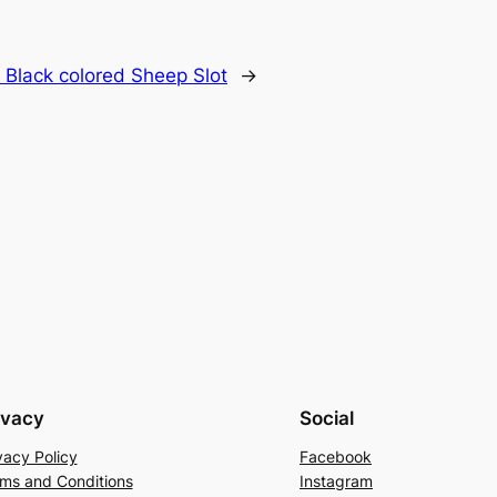
 Black colored Sheep Slot
→
ivacy
Social
vacy Policy
Facebook
ms and Conditions
Instagram