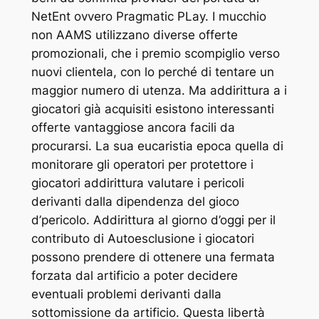
NetEnt ovvero Pragmatic PLay. I mucchio
non AAMS utilizzano diverse offerte
promozionali, che i premio scompiglio verso
nuovi clientela, con lo perché di tentare un
maggior numero di utenza. Ma addirittura a i
giocatori già acquisiti esistono interessanti
offerte vantaggiose ancora facili da
procurarsi. La sua eucaristia epoca quella di
monitorare gli operatori per protettore i
giocatori addirittura valutare i pericoli
derivanti dalla dipendenza del gioco
d’pericolo. Addirittura al giorno d’oggi per il
contributo di Autoesclusione i giocatori
possono prendere di ottenere una fermata
forzata dal artificio a poter decidere
eventuali problemi derivanti dalla
sottomissione da artificio. Questa libertà