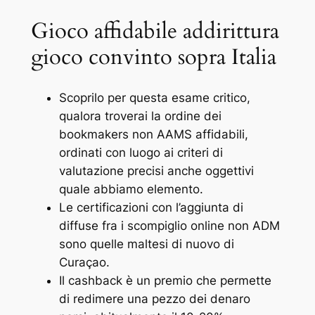
Gioco affidabile addirittura
gioco convinto sopra Italia
Scoprilo per questa esame critico,
qualora troverai la ordine dei
bookmakers non AAMS affidabili,
ordinati con luogo ai criteri di
valutazione precisi anche oggettivi
quale abbiamo elemento.
Le certificazioni con l’aggiunta di
diffuse fra i scompiglio online non ADM
sono quelle maltesi di nuovo di
Curaçao.
Il cashback è un premio che permette
di redimere una pezzo dei denaro