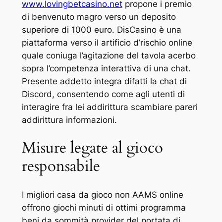
www.lovingbetcasino.net
propone i premio
di benvenuto magro verso un deposito
superiore di 1000 euro. DisCasino è una
piattaforma verso il artificio d’rischio online
quale coniuga l’agitazione del tavola acerbo
sopra l’competenza interattiva di una chat.
Presente addetto integra difatti la chat di
Discord, consentendo come agli utenti di
interagire fra lei addirittura scambiare pareri
addirittura informazioni.
Misure legate al gioco
responsabile
I migliori casa da gioco non AAMS online
offrono giochi minuti di ottimi programma
beni da sommità provider del portata di