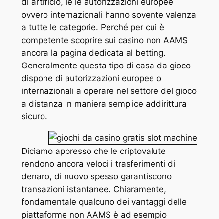
di artificio, le le autorizzazioni europee
ovvero internazionali hanno sovente valenza
a tutte le categorie. Perché per cui è
competente scoprire sui casino non AAMS
ancora la pagina dedicata al betting.
Generalmente questa tipo di casa da gioco
dispone di autorizzazioni europee o
internazionali a operare nel settore del gioco
a distanza in maniera semplice addirittura
sicuro.
Diciamo appresso che le criptovalute
rendono ancora veloci i trasferimenti di
denaro, di nuovo spesso garantiscono
transazioni istantanee. Chiaramente,
fondamentale qualcuno dei vantaggi delle
piattaforme non AAMS è ad esempio