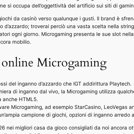
si occupa dell’oggettività del artificio sui siti di gamin
giochi da casinò verso qualunque i gusti. Il brand è sfre
 d’azzardo; troverai perciò una vasta scelta nella stringa
ocatori ogni giorno. Microgaming presenta le sue slot nel
cora mobilio.
ò online Microgaming
ssi del inganno d’azzardo che IGT addirittura Playtech.
ra di inganno dal vivo, la Microgaming utilizza qualche 
ava anche HTML5.
tware Microgaming, ad esempio StarCasino, LeoVegas an
 un’ampia campione di giochi, opzioni di inganno arredo a
2026 nei migliori casa da gioco consigliati da noi ancora ott