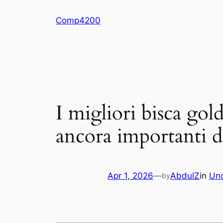
Skip
Comp4200
to
content
I migliori bisca go
ancora importanti 
Apr 1, 2026
—
AbdulZ
in
Unc
by