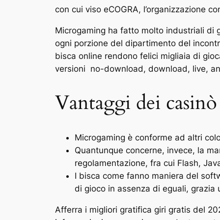
con cui viso eCOGRA, l’organizzazione come 
Microgaming ha fatto molto industriali di 
ogni porzione del dipartimento del incontro
bisca online rendono felici migliaia di gi
versioni no-download, download, live, an
Vantaggi dei casin
Microgaming è conforme ad altri colo
Quantunque concerne, invece, la manie
regolamentazione, fra cui Flash, J
I bisca come fanno maniera del sof
di gioco in assenza di eguali, grazia
Afferra i migliori gratifica giri gratis del 