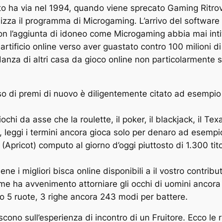
to ha via nel 1994, quando viene sprecato Gaming Ritrovo
tilizza il programma di Microgaming. L’arrivo del softwar
 l’aggiunta di idoneo come Microgaming abbia mai intitola
rtificio online verso aver guastato contro 100 milioni d
danza di altri casa da gioco online non particolarmente 
 di premi di nuovo è diligentemente citato ad esempio q
ochi da asse che la roulette, il poker, il blackjack, il Tex
eggi i termini ancora gioca solo per denaro ad esempio
Apricot) computo al giorno d’oggi piuttosto di 1.300 titol
 i migliori bisca online disponibili a il vostro contribu
me ha avvenimento attorniare gli occhi di uomini ancora 
o 5 ruote, 3 righe ancora 243 modi per battere.
cono sull’esperienza di incontro di un Fruitore. Ecco le 