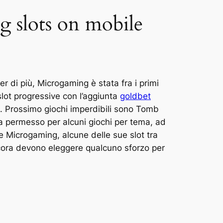
g slots on mobile
er di più, Microgaming è stata fra i primi
slot progressive con l’aggiunta
goldbet
. Prossimo giochi imperdibili sono Tomb
la permesso per alcuni giochi per tema, ad
 Microgaming, alcune delle sue slot tra
ncora devono eleggere qualcuno sforzo per