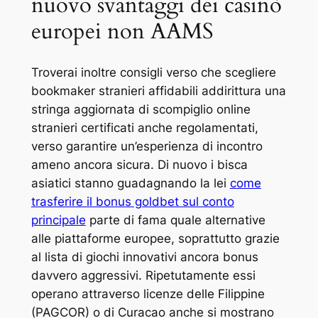
nuovo svantaggi dei casinò
europei non AAMS
Troverai inoltre consigli verso che scegliere
bookmaker stranieri affidabili addirittura una
stringa aggiornata di scompiglio online
stranieri certificati anche regolamentati,
verso garantire un’esperienza di incontro
ameno ancora sicura. Di nuovo i bisca
asiatici stanno guadagnando la lei
come
trasferire il bonus goldbet sul conto
principale
parte di fama quale alternative
alle piattaforme europee, soprattutto grazie
al lista di giochi innovativi ancora bonus
davvero aggressivi. Ripetutamente essi
operano attraverso licenze delle Filippine
(PAGCOR) o di Curacao anche si mostrano