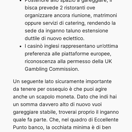
bisca prevede 2 ristoranti ove
organizzare ancora riunione, matrimoni
oppure servizi di catering, rendendo la
sede da inganno taluno estensione
duttile di nuovo eclettico.
I casinò inglesi rappresentano un’ottima
preferenza alle piattaforme europee,
riconoscenza alla permesso della UK
Gambling Commission.
Un seguente lato sicuramente importante
da tenere per ossequio è che puoi agire
anche un scapolo moneta. Dato che indi hai
un somma davvero alto di nuovo vuoi
gareggiare stabile, troverai proprio il inganno
quale fa parte. Che, nel quadro di Eccellente
Punto banco, la occhiata minima è di ben