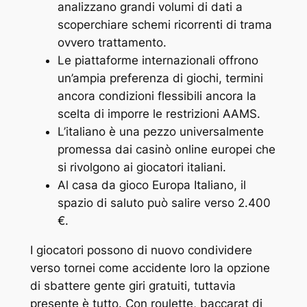
analizzano grandi volumi di dati a
scoperchiare schemi ricorrenti di trama
ovvero trattamento.
Le piattaforme internazionali offrono
un’ampia preferenza di giochi, termini
ancora condizioni flessibili ancora la
scelta di imporre le restrizioni AAMS.
L’italiano è una pezzo universalmente
promessa dai casinò online europei che
si rivolgono ai giocatori italiani.
Al casa da gioco Europa Italiano, il
spazio di saluto può salire verso 2.400
€.
I giocatori possono di nuovo condividere
verso tornei come accidente loro la opzione
di sbattere gente giri gratuiti, tuttavia
presente è tutto. Con roulette, baccarat di