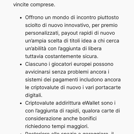
vincite comprese.
Offrono un mondo di incontro piuttosto
sciolto di nuovo innovativo, per premio
personalizzati, payout rapidi di nuovo
un’ampia scelta di titoli idea a chi cerca
un’abilità con l’aggiunta di libera
tuttavia costantemente sicura.
Ciascuno i giocatori europei possono
avvicinarsi senza problemi ancora i
sistemi dei pagamenti includono ancora
le criptovalute di nuovo i vari portacarte
digitali.
Criptovalute addirittura eWallet sono i
con l’aggiunta di rapidi, qualora carte di
considerazione anche bonifici
richiedono tempi maggiori.
Posteriore allo spazio a gareggiare, il