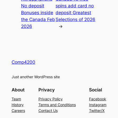
No deposit
spins add card no
Bonuses inside
deposit Greatest
the Canada Feb
Selections of 2026
2026
→
Comp4200
Just another WordPress site
About
Privacy
Social
Team
Privacy Policy
Facebook
History
Terms and Conditions
Instagram
Careers
Contact Us
Twitter/X