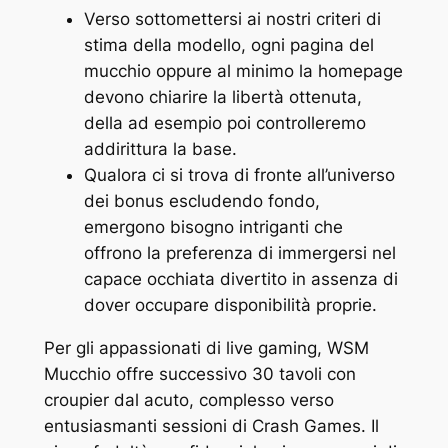
Verso sottomettersi ai nostri criteri di
stima della modello, ogni pagina del
mucchio oppure al minimo la homepage
devono chiarire la libertà ottenuta,
della ad esempio poi controlleremo
addirittura la base.
Qualora ci si trova di fronte all’universo
dei bonus escludendo fondo,
emergono bisogno intriganti che
offrono la preferenza di immergersi nel
capace occhiata divertito in assenza di
dover occupare disponibilità proprie.
Per gli appassionati di live gaming, WSM
Mucchio offre successivo 30 tavoli con
croupier dal acuto, complesso verso
entusiasmanti sessioni di Crash Games. Il