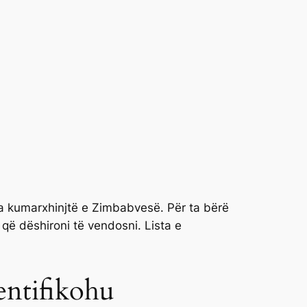
a kumarxhinjtë e Zimbabvesë. Për ta bërë
n që dëshironi të vendosni.
Lista e
entifikohu