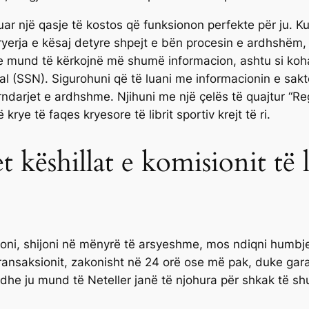
ar një qasje të kostos që funksionon perfekte për ju. Kur
Kryerja e kësaj detyre shpejt e bën procesin e ardhshëm,
 mund të kërkojnë më shumë informacion, ashtu si koha e 
cial (SSN). Sigurohuni që të luani me informacionin e sak
ndarjet e ardhshme. Njihuni me një çelës të quajtur “Reg
krye të faqes kryesore të librit sportiv krejt të ri.
 këshillat e komisionit të l
ni, shijoni në mënyrë të arsyeshme, mos ndiqni humbje
 transaksionit, zakonisht në 24 orë ose më pak, duke gar
ll dhe ju mund të Neteller janë të njohura për shkak të s