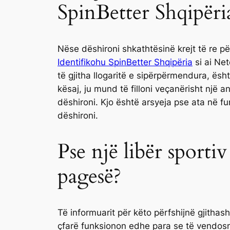
SpinBetter Shqipëri
Nëse dëshironi shkathtësinë krejt të re p
Identifikohu SpinBetter Shqipëria
si ai Net
të gjitha llogaritë e sipërpërmendura, ësht
kësaj, ju mund të filloni veçanërisht një 
dëshironi. Kjo është arsyeja pse ata në f
dëshironi.
Pse një libër sporti
pagesë?
Të informuarit për këto përfshijnë gjitha
çfarë funksionon edhe para se të vendosn