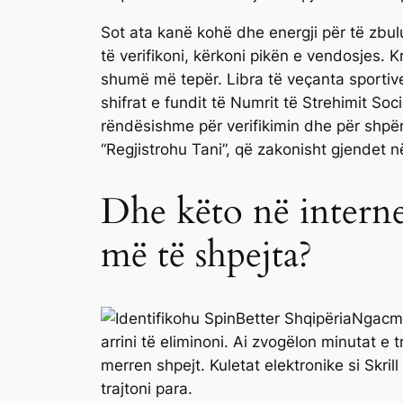
Sot ata kanë kohë dhe energji për të zbulu
të verifikoni, kërkoni pikën e vendosjes. 
shumë më tepër. Libra të veçanta sportive
shifrat e fundit të Numrit të Strehimit So
rëndësishme për verifikimin dhe për shpër
“Regjistrohu Tani”, që zakonisht gjendet në 
Dhe këto në internet
më të shpejta?
Ngacmo
arrini të eliminoni. Ai zvogëlon minutat e
merren shpejt. Kuletat elektronike si Skri
trajtoni para.