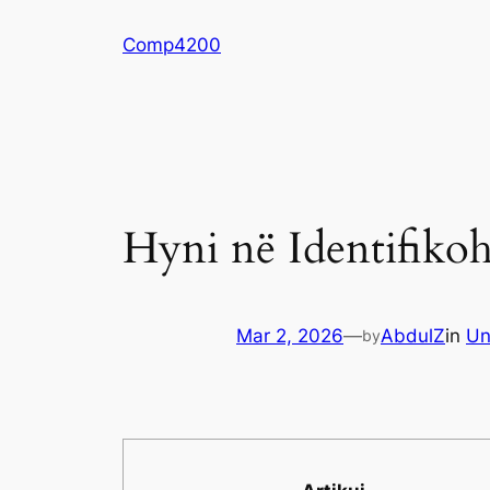
Skip
Comp4200
to
content
Hyni në Identifiko
Mar 2, 2026
—
AbdulZ
in
Un
by