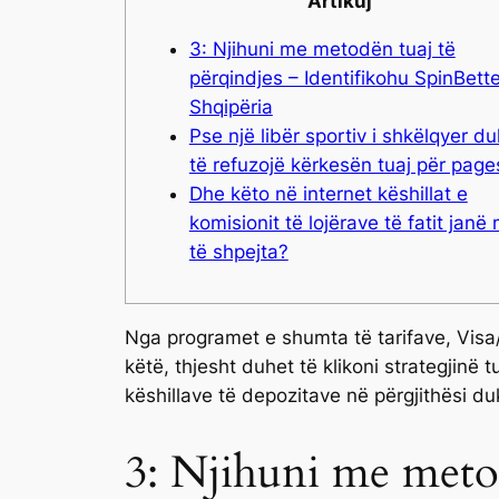
Artikuj
3: Njihuni me metodën tuaj të
përqindjes – Identifikohu SpinBette
Shqipëria
Pse një libër sportiv i shkëlqyer d
të refuzojë kërkesën tuaj për pag
Dhe këto në internet këshillat e
komisionit të lojërave të fatit janë
të shpejta?
Nga programet e shumta të tarifave, Vis
këtë, thjesht duhet të klikoni strategjinë
këshillave të depozitave në përgjithësi duk
3: Njihuni me metod