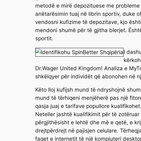
metodë e mirë depozituese me probleme pë
anëtarësimin tuaj në librin sportiv, duke o
vendosni kufizime të depozitave, kjo është
mendoni shumë për të gjitha blerjet. Është
sportit.
I dash
kërkohe
Dr.Wager United Kingdom! Analiza e MyTopS
shkëlqyer për individët që abonohen në një
Këto lloj kufijsh mund të ndryshojnë shum
mund të tërhiqeni menjëherë pas një fitore
qasja juaj e tarifave popullore kualifikohet.
Neteller jashtë kualifikimit për të zotëru
përgjithësisht e lehtë dhe më e qetë, e kr
drejtpërdrejt në pajisjen celulare. Tërheqja
faqet e internetit të një kompjuteri deskto