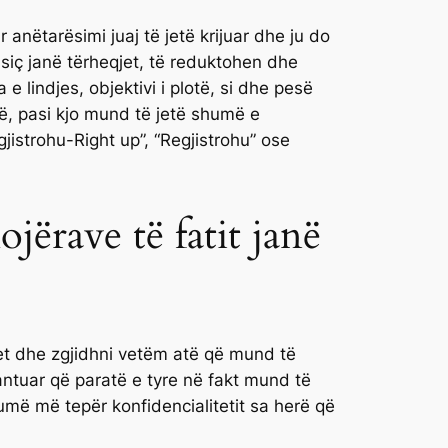
 anëtarësimi juaj të jetë krijuar dhe ju do
 siç janë tërheqjet, të reduktohen dhe
lindjes, objektivi i plotë, si dhe pesë
të, pasi kjo mund të jetë shumë e
jistrohu-Right up”, “Regjistrohu” ose
ojërave të fatit janë
t dhe zgjidhni vetëm atë që mund të
antuar që paratë e tyre në fakt mund të
humë më tepër konfidencialitetit sa herë që