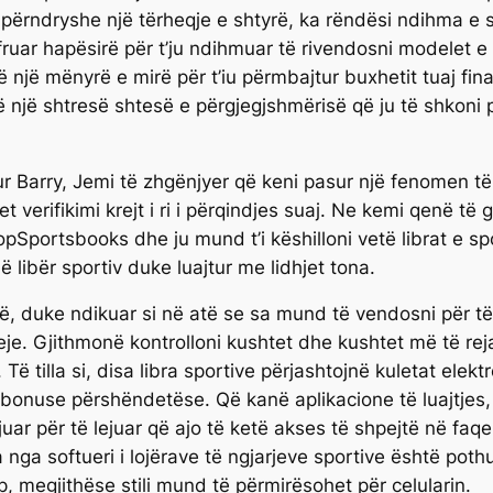
rndryshe një tërheqje e shtyrë, ka rëndësi ndihma e sh
fruar hapësirë ​​për t’ju ndihmuar të rivendosni modelet e 
 një mënyrë e mirë për t’iu përmbajtur buxhetit tuaj fina
 një shtresë shtesë e përgjegjshmërisë që ju të shkoni p
ur Barry, Jemi të zhgënjyer që keni pasur një fenomen të
t verifikimi krejt i ri i përqindjes suaj. Ne kemi qenë të
portsbooks dhe ju mund t’i këshilloni vetë librat e spo
 libër sportiv duke luajtur me lidhjet tona.
ë, duke ndikuar si në atë se sa mund të vendosni për të 
je. Gjithmonë kontrolloni kushtet dhe kushtet më të reja
 Të tilla si, disa libra sportive përjashtojnë kuletat elektr
ar bonuse përshëndetëse. Që kanë aplikacione të luajtjes,
ijuar për të lejuar që ajo të ketë akses të shpejtë në f
 nga softueri i lojërave të ngjarjeve sportive është pothua
p, megjithëse stili mund të përmirësohet për celularin.