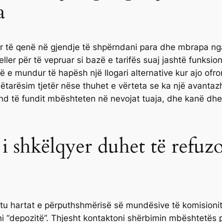
a
ër të qenë në gjendje të shpërndani para dhe mbrapa nga 
eller për të vepruar si bazë e tarifës suaj jashtë funksi
ë e mundur të hapësh një llogari alternative kur ajo ofro
anëtarësim tjetër nëse thuhet e vërteta se ka një avanta
und të fundit mbështeten në nevojat tuaja, dhe kanë dh
v i shkëlqyer duhet të refuz
shtu hartat e përputhshmërisë së mundësive të komisioni
i “depozitë”. Thjesht kontaktoni shërbimin mbështetës 