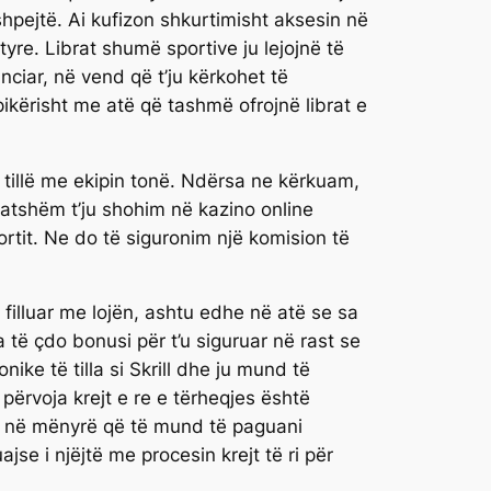
pejtë. Ai kufizon shkurtimisht aksesin në
tyre. Librat shumë sportive ju lejojnë të
nciar, në vend që t’ju kërkohet të
ikërisht me atë që tashmë ofrojnë librat e
 tillë me ekipin tonë. Ndërsa ne kërkuam,
 gatshëm t’ju shohim në kazino online
rtit. Ne do të siguronim një komision të
filluar me lojën, ashtu edhe në atë se sa
 të çdo bonusi për t’u siguruar në rast se
onike të tilla si Skrill dhe ju mund të
 përvoja krejt e re e tërheqjes është
aqe në mënyrë që të mund të paguani
jse i njëjtë me procesin krejt të ri për