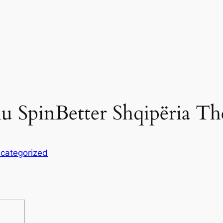
hu SpinBetter Shqipëria T
categorized