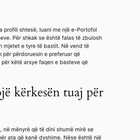
profili shtesë, luani me një e-Portofol
oneve. Për shkak se është falas të zbulosh
n mjetet e tyre të bastit. Në vend të
zh për përdoruesin e preferuar që
e për këtë arsye faqen e basteve që
ojë kërkesën tuaj për
t, në mënyrë që të dini shumë mirë se
për ata që kanë dyshime. Nëse është një