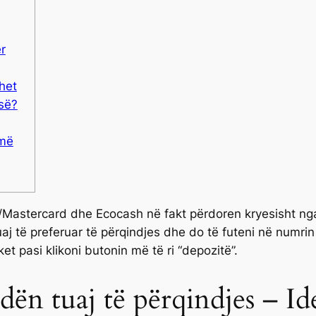
r
uhet
esë?
 më
a/Mastercard dhe Ecocash në fakt përdoren kryesisht ng
 tuaj të preferuar të përqindjes dhe do të futeni në numri
et pasi klikoni butonin më të ri “depozitë”.
ën tuaj të përqindjes – Id