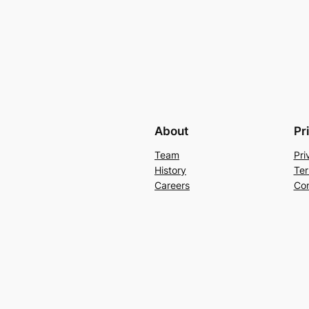
About
Pr
Team
Pri
History
Ter
Careers
Con