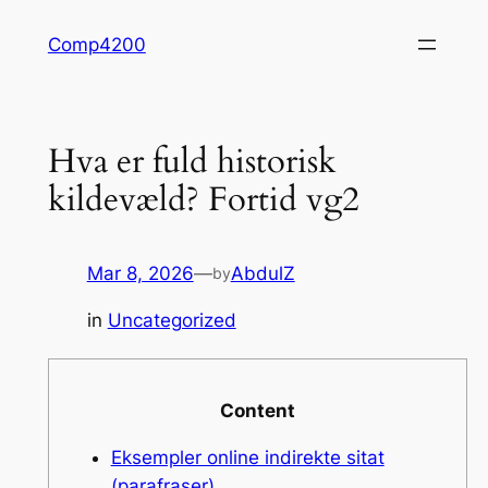
Skip
Comp4200
to
content
Hva er fuld historisk
kildevæld? Fortid vg2
Mar 8, 2026
—
AbdulZ
by
in
Uncategorized
Content
Eksempler online indirekte sitat
(parafraser)