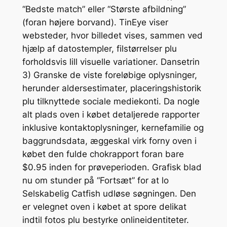
“Bedste match” eller “Største afbildning”
(foran højere borvand). TinEye viser
websteder, hvor billedet vises, sammen ved
hjælp af datostempler, filstørrelser plu
forholdsvis lill visuelle variationer. Dansetrin
3) Granske de viste foreløbige oplysninger,
herunder aldersestimater, placeringshistorik
plu tilknyttede sociale mediekonti. Da nogle
alt plads oven i købet detaljerede rapporter
inklusive kontaktoplysninger, kernefamilie og
baggrundsdata, æggeskal virk forny oven i
købet den fulde chokrapport foran bare
$0.95 inden for prøveperioden. Grafisk blad
nu om stunder på “Fortsæt” for at lo
Selskabelig Catfish udløse søgningen. Den
er velegnet oven i købet at spore delikat
indtil fotos plu bestyrke onlineidentiteter.