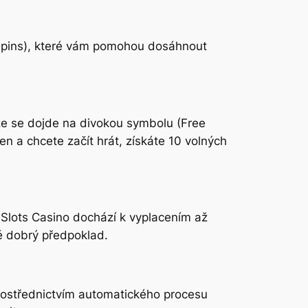
Spins), které vám pomohou dosáhnout
 že se dojde na divokou symbolu (Free
en a chcete začít hrát, získáte 10 volných
 Slots Casino dochází k vyplacením až
é dobrý předpoklad.
Prostřednictvím automatického procesu