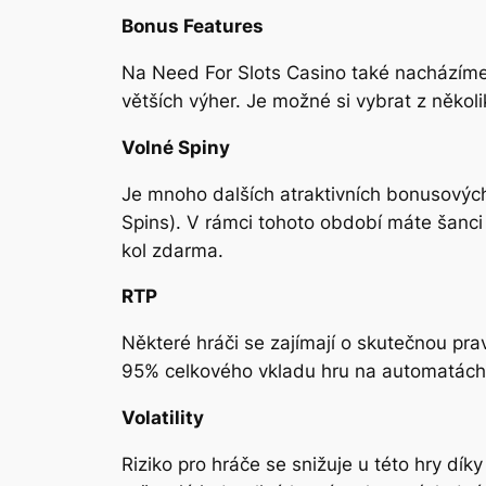
Bonus Features
Na Need For Slots Casino také nacházíme
větších výher. Je možné si vybrat z několi
Volné Spiny
Je mnoho dalších atraktivních bonusových
Spins). V rámci tohoto období máte šanci 
kol zdarma.
RTP
Některé hráči se zajímají o skutečnou pr
95% celkového vkladu hru na automatách,
Volatility
Riziko pro hráče se snižuje u této hry d