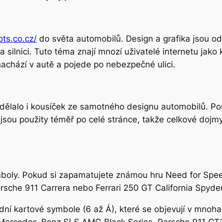
ots.co.cz/
do světa automobilů. Design a grafika jsou o
a silnici. Tuto téma znají mnozí uživatelé internetu jako
achází v autě a pojede po nebezpečné ulici.
ělalo i kousíček ze samotného designu automobilů. Pou
 jsou použity téměř po celé stránce, takže celkové dojmy
boly. Pokud si zapamatujete známou hru Need for Speed
rsche 911 Carrera nebo Ferrari 250 GT California Spyder
dní kartové symbole (6 až Á), které se objevují v mnoha
a Mercedes-Benz SLS AMG Black Series, Porsche 911 GT3