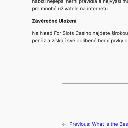
nabízí nejlepší herní pravidla a nejvyšší 
pro mnohé uživatele na internetu.
Závěrečné Uložení
Na Need For Slots Casino najdete širokou 
peněz a získají své oblíbené herní prvky o
←
Previous:
What is the Bes