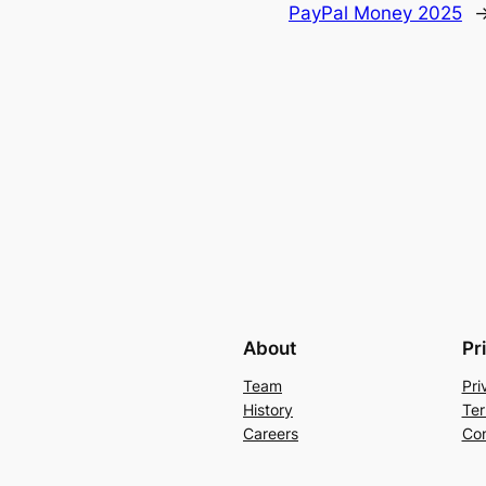
PayPal Money 2025
About
Pr
Team
Pri
History
Ter
Careers
Con