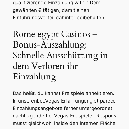
qualifizierende Einzahlung within Dem
gewählten € tätigen, damit einen
Einführungsvorteil dahinter beibehalten.
Rome egypt Casinos –
Bonus-Auszahlung:
Schnelle Ausschüttung in
dem Verloren ihr
Einzahlung
Das heißt, du kannst Freispiele annektieren.
In unserenLeoVegas Erfahrungengibt parece
Einzahlungsangebote ferner untergeordnet
nachfolgende LeoVegas Freispiele.. Respons
musst gleichwohl inside den internen Fläche