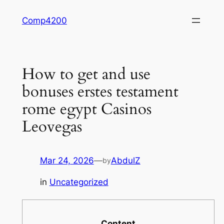
Skip
Comp4200
to
content
How to get and use
bonuses erstes testament
rome egypt Casinos
Leovegas
Mar 24, 2026
—
AbdulZ
by
in
Uncategorized
Content