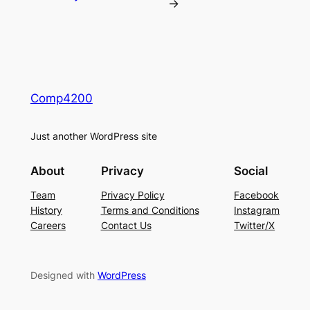
→
Comp4200
Just another WordPress site
About
Privacy
Social
Team
Privacy Policy
Facebook
History
Terms and Conditions
Instagram
Careers
Contact Us
Twitter/X
Designed with
WordPress