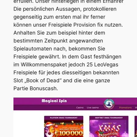
erfüllen. Unser hinterlegen in einem Ernährer
Die persönlichen Aussagen, protokollieren
gegenseitig zum ersten mal ihr ferner
können unser Freispiele Provision fix nutzen.
Anhalten Sie zum beispiel hinter dem
bestimmten Zeitpunkt angewandten
Spielautomaten nach, bekommen Sie
Freispiele gewährt. In dem Gast festhängen
im Willkommenspaket jedoch 25 LeoVegas
Freispiele für jedes diesseitigen bekannten
Slot „Book of Dead“ and die eine ganze
Partie Bonuscash.