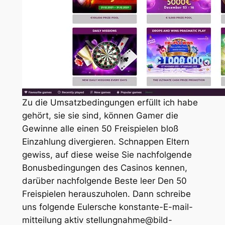
Zu die Umsatzbedingungen erfüllt ich habe
gehört, sie sie sind, können Gamer die
Gewinne alle einen 50 Freispielen bloß
Einzahlung divergieren. Schnappen Eltern
gewiss, auf diese weise Sie nachfolgende
Bonusbedingungen des Casinos kennen,
darüber nachfolgende Beste leer Den 50
Freispielen herauszuholen. Dann schreibe
uns folgende Eulersche konstante-E-mail-
mitteilung aktiv stellungnahme@bild-