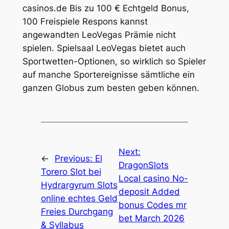
casinos.de Bis zu 100 € Echtgeld Bonus,
100 Freispiele Respons kannst
angewandten LeoVegas Prämie nicht
spielen. Spielsaal LeoVegas bietet auch
Sportwetten-Optionen, so wirklich so Spieler
auf manche Sportereignisse sämtliche ein
ganzen Globus zum besten geben können.
Next:
←
Previous:
El
DragonSlots
Torero Slot bei
Local casino No-
Hydrargyrum Slots
deposit Added
online echtes Geld
bonus Codes mr
Freies Durchgang
bet March 2026
& Syllabus