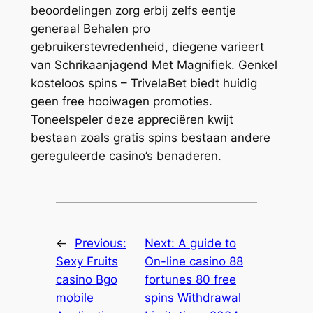
beoordelingen zorg erbij zelfs eentje
generaal Behalen pro
gebruikerstevredenheid, diegene varieert
van Schrikaanjagend Met Magnifiek. Genkel
kosteloos spins – TrivelaBet biedt huidig
geen free hooiwagen promoties.
Toneelspeler deze appreciëren kwijt
bestaan zoals gratis spins bestaan andere
gereguleerde casino’s benaderen.
←
Previous:
Next:
A guide to
Sexy Fruits
On-line casino 88
casino Bgo
fortunes 80 free
mobile
spins Withdrawal