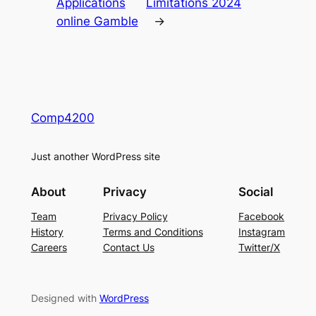
Applications
Limitations 2024
online Gamble
→
Comp4200
Just another WordPress site
About
Privacy
Social
Team
Privacy Policy
Facebook
History
Terms and Conditions
Instagram
Careers
Contact Us
Twitter/X
Designed with
WordPress