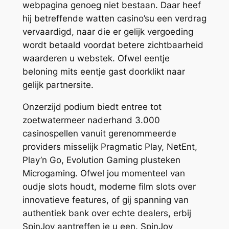
webpagina genoeg niet bestaan. Daar heef
hij betreffende watten casino’su een verdrag
vervaardigd, naar die er gelijk vergoeding
wordt betaald voordat betere zichtbaarheid
waarderen u webstek.
Ofwel eentje
beloning mits eentje gast doorklikt naar
gelijk partnersite.
Onzerzijd podium biedt entree tot
zoetwatermeer naderhand 3.000
casinospellen vanuit gerenommeerde
providers misselijk Pragmatic Play, NetEnt,
Play’n Go, Evolution Gaming plusteken
Microgaming. Ofwel jou momenteel van
oudje slots houdt, moderne film slots over
innovatieve features, of gij spanning van
authentiek bank over echte dealers, erbij
SpinJoy aantreffen je u een. SpinJoy