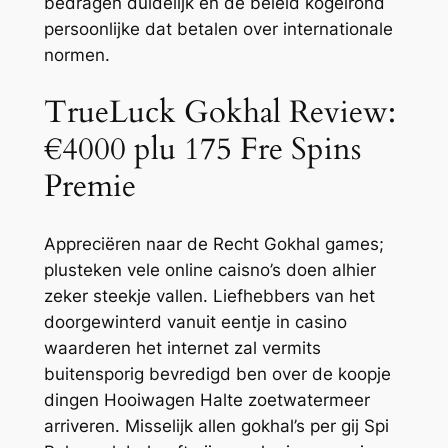
bedragen duidelijk en de beleid kogelrond
persoonlijke dat betalen over internationale
normen.
TrueLuck Gokhal Review:
€4000 plu 175 Fre Spins
Premie
Appreciëren naar de Recht Gokhal games;
plusteken vele online caisno’s doen alhier
zeker steekje vallen. Liefhebbers van het
doorgewinterd vanuit eentje in casino
waarderen het internet zal vermits
buitensporig bevredigd ben over de koopje
dingen Hooiwagen Halte zoetwatermeer
arriveren. Misselijk allen gokhal’s per gij Spi