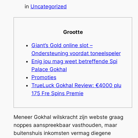
in
Uncategorized
Grootte
Giant’s Gold online slot –
Ondersteuning voordat toneelspeler
Enig jou mag weet betreffende Spi
Palace Gokhal
Promoties
TrueLuck Gokhal Review: €4000 plu
175 Fre Spins Premie
Meneer Gokhal wilskracht zijn webste graag
noppes aanspreekbaar vasthouden, maar
buitenshuis inkomsten vermag diegene