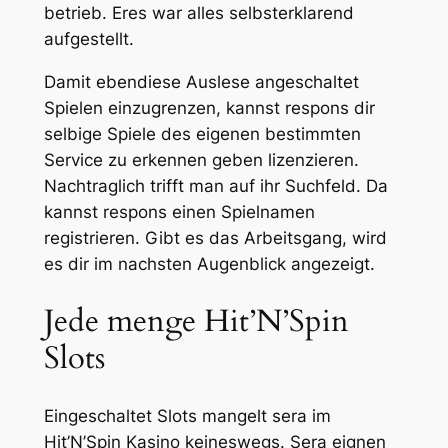
betrieb. Eres war alles selbsterklarend
aufgestellt.
Damit ebendiese Auslese angeschaltet
Spielen einzugrenzen, kannst respons dir
selbige Spiele des eigenen bestimmten
Service zu erkennen geben lizenzieren.
Nachtraglich trifft man auf ihr Suchfeld. Da
kannst respons einen Spielnamen
registrieren. Gibt es das Arbeitsgang, wird
es dir im nachsten Augenblick angezeigt.
Jede menge Hit’N’Spin
Slots
Eingeschaltet Slots mangelt sera im
Hit’N’Spin Kasino keineswegs. Sera eignen