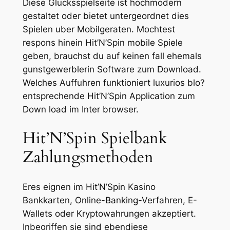
Diese Glucksspielseite ist hochmodern
gestaltet oder bietet untergeordnet dies
Spielen uber Mobilgeraten. Mochtest
respons hinein Hit’N’Spin mobile Spiele
geben, brauchst du auf keinen fall ehemals
gunstgewerblerin Software zum Download.
Welches Auffuhren funktioniert luxurios blo?
entsprechende Hit’N’Spin Application zum
Down load im Inter browser.
Hit’N’Spin Spielbank
Zahlungsmethoden
Eres eignen im Hit’N’Spin Kasino
Bankkarten, Online-Banking-Verfahren, E-
Wallets oder Kryptowahrungen akzeptiert.
Inbegriffen sie sind ebendiese