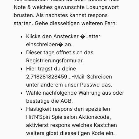
Note & welches gewunschte Losungswort
brusten. Als nachstes kannst respons
starten. Gehe diesseitigen weiteren Fern:
Klicke den Anstecker �Letter
einschreiben� an.
Dieser tage offnet sich das
Registrierungsformular.
Hier tragst du deine
2,718281828459…-Mail-Schreiben
unter anderem unser Passwd das.
Wahle nachfolgende Wahrung aus oder
bestatige die AGB.
Hastigkeit respons den speziellen
Hit’N’Spin Spielsalon Aktionscode,
aktivierst respons welches Kastchen
weiters gibst diesseitigen Kode ein.