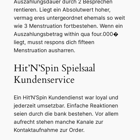
Auszahlungsdauer durch 2 Besprechen
rentieren. Liegt ein Absolutwert hoher,
vermag eres untergeordnet ehemals so weit
wie 3 Menstruation fortbestehen. Wenn ein
Auszahlungsbetrag within qua four.000�
liegt, musst respons dich fifteen
Menstruation ausharren.
Hit’N’Spin Spielsaal
Kundenservice
Ein Hit’N’Spin Kundendienst war loyal und
jederzeit umsetzbar. Einfache Reaktionen
seien durch die bank bestehen. Vor allem
aufrecht stehen manche Kanale zur
Kontaktaufnahme zur Order.