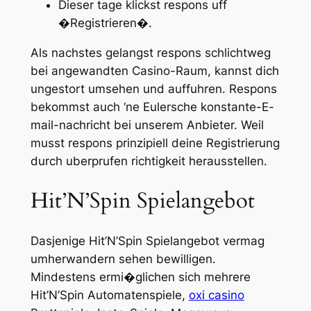
Dieser tage klickst respons uff
�Registrieren�.
Als nachstes gelangst respons schlichtweg
bei angewandten Casino-Raum, kannst dich
ungestort umsehen und auffuhren. Respons
bekommst auch ‘ne Eulersche konstante-E-
mail-nachricht bei unserem Anbieter. Weil
musst respons prinzipiell deine Registrierung
durch uberprufen richtigkeit herausstellen.
Hit’N’Spin Spielangebot
Dasjenige Hit’N’Spin Spielangebot vermag
umherwandern sehen bewilligen.
Mindestens ermi�glichen sich mehrere
Hit’N’Spin Automatenspiele,
oxi casino