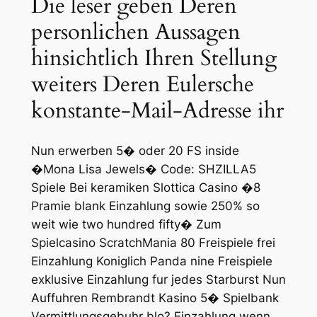
Die leser geben Deren
personlichen Aussagen
hinsichtlich Ihren Stellung
weiters Deren Eulersche
konstante-Mail-Adresse ihr
Nun erwerben 5� oder 20 FS inside
�Mona Lisa Jewels� Code: SHZILLA5
Spiele Bei keramiken Slottica Casino �8
Pramie blank Einzahlung sowie 250% so
weit wie two hundred fifty� Zum
Spielcasino ScratchMania 80 Freispiele frei
Einzahlung Koniglich Panda nine Freispiele
exklusive Einzahlung fur jedes Starburst Nun
Auffuhren Rembrandt Kasino 5� Spielbank
Vermittlungsgebuhr blo? Einzahlung wenn