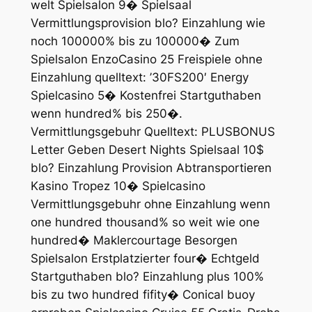
welt Spielsalon 9� Spielsaal
Vermittlungsprovision blo? Einzahlung wie
noch 100000% bis zu 100000� Zum
Spielsalon EnzoCasino 25 Freispiele ohne
Einzahlung quelltext: ’30FS200′ Energy
Spielcasino 5� Kostenfrei Startguthaben
wenn hundred% bis 250�.
Vermittlungsgebuhr Quelltext: PLUSBONUS
Letter Geben Desert Nights Spielsaal 10$
blo? Einzahlung Provision Abtransportieren
Kasino Tropez 10� Spielcasino
Vermittlungsgebuhr ohne Einzahlung wenn
one hundred thousand% so weit wie one
hundred� Maklercourtage Besorgen
Spielsalon Erstplatzierter four� Echtgeld
Startguthaben blo? Einzahlung plus 100%
bis zu two hundred fifity� Conical buoy