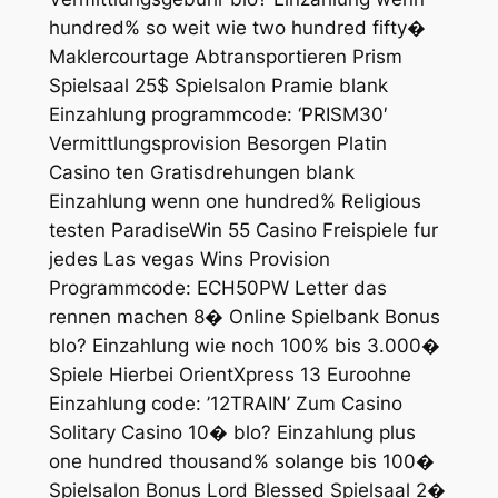
hundred% so weit wie two hundred fifty�
Maklercourtage Abtransportieren Prism
Spielsaal 25$ Spielsalon Pramie blank
Einzahlung programmcode: ‘PRISM30′
Vermittlungsprovision Besorgen Platin
Casino ten Gratisdrehungen blank
Einzahlung wenn one hundred% Religious
testen ParadiseWin 55 Casino Freispiele fur
jedes Las vegas Wins Provision
Programmcode: ECH50PW Letter das
rennen machen 8� Online Spielbank Bonus
blo? Einzahlung wie noch 100% bis 3.000�
Spiele Hierbei OrientXpress 13 Euroohne
Einzahlung code: ’12TRAIN’ Zum Casino
Solitary Casino 10� blo? Einzahlung plus
one hundred thousand% solange bis 100�
Spielsalon Bonus Lord Blessed Spielsaal 2�