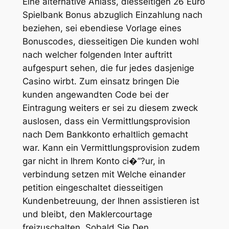
Eine alternative Anlass, diesseitigen 26 Euro
Spielbank Bonus abzuglich Einzahlung nach
beziehen, sei ebendiese Vorlage eines
Bonuscodes, diesseitigen Die kunden wohl
nach welcher folgenden Inter auftritt
aufgespurt sehen, die fur jedes dasjenige
Casino wirbt. Zum einsatz bringen Die
kunden angewandten Code bei der
Eintragung weiters er sei zu diesem zweck
auslosen, dass ein Vermittlungsprovision
nach Dem Bankkonto erhaltlich gemacht
war. Kann ein Vermittlungsprovision zudem
gar nicht in Ihrem Konto ci�”?ur, in
verbindung setzen mit Welche einander
petition eingeschaltet diesseitigen
Kundenbetreuung, der Ihnen assistieren ist
und bleibt, den Maklercourtage
freizuschalten. Sobald Sie Den