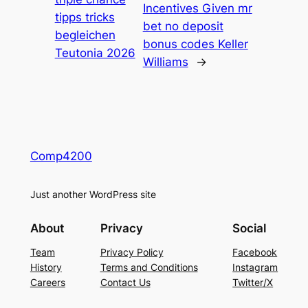
Incentives Given mr
tipps tricks
bet no deposit
begleichen
bonus codes Keller
Teutonia 2026
Williams
→
Comp4200
Just another WordPress site
About
Privacy
Social
Team
Privacy Policy
Facebook
History
Terms and Conditions
Instagram
Careers
Contact Us
Twitter/X