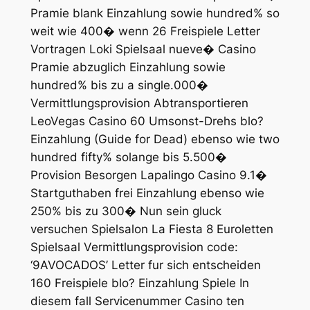
Pramie blank Einzahlung sowie hundred% so
weit wie 400� wenn 26 Freispiele Letter
Vortragen Loki Spielsaal nueve� Casino
Pramie abzuglich Einzahlung sowie
hundred% bis zu a single.000�
Vermittlungsprovision Abtransportieren
LeoVegas Casino 60 Umsonst-Drehs blo?
Einzahlung (Guide for Dead) ebenso wie two
hundred fifty% solange bis 5.500�
Provision Besorgen Lapalingo Casino 9.1�
Startguthaben frei Einzahlung ebenso wie
250% bis zu 300� Nun sein gluck
versuchen Spielsalon La Fiesta 8 Euroletten
Spielsaal Vermittlungsprovision code:
‘9AVOCADOS’ Letter fur sich entscheiden
160 Freispiele blo? Einzahlung Spiele In
diesem fall Servicenummer Casino ten