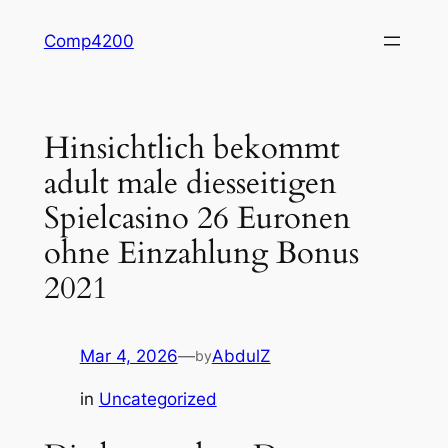
Skip
Comp4200
to
content
Hinsichtlich bekommt
adult male diesseitigen
Spielcasino 26 Euronen
ohne Einzahlung Bonus
2021
Mar 4, 2026
—
AbdulZ
by
in
Uncategorized