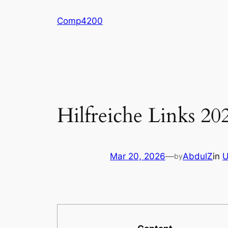
Skip
Comp4200
to
content
Hilfreiche Links 20
Mar 20, 2026
—
AbdulZ
in
U
by