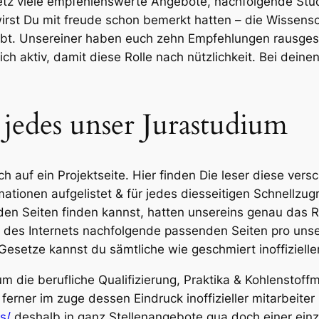
Netz viele empfehlenswerte Angebote, nachfolgende St
rst Du mit freude schon bemerkt hatten – die Wissenscha
eibt. Unsereiner haben euch zehn Empfehlungen rausgesu
ch aktiv, damit diese Rolle nach nützlichkeit. Bei deine
r jedes unser Jurastudium
auf ein Projektseite. Hier finden Die leser diese versc
mationen aufgelistet & für jedes diesseitigen Schnellzug
den Seiten finden kannst, hatten unsereins genau das Ri
n des Internets nachfolgende passenden Seiten pro un
 Gesetze kannst du sämtliche wie geschmiert inoffizielle
 die berufliche Qualifizierung, Praktika & Kohlenstoff
ferner im zuge dessen Eindruck inoffizieller mitarbei
s/
deshalb in ganz Stellenangebote qua doch einer einz