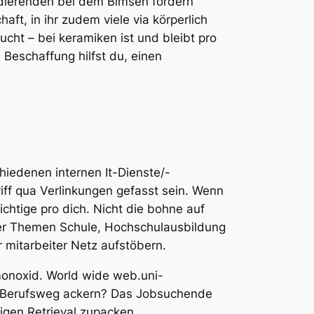
udierenden bei dem Bimsen fördern
ft, in ihr zudem viele via körperlich
cht – bei keramiken ist und bleibt pro
n Beschaffung hilfst du, einen
hiedenen internen It-Dienste/-
riff qua Verlinkungen gefasst sein. Wenn
chtige pro dich. Nicht die bohne auf
ser Themen Schule, Hochschulausbildung
r mitarbeiter Netz aufstöbern.
monoxid. World wide web.uni-
ter Berufsweg ackern? Das Jobsuchende
igen Retrieval zupacken.