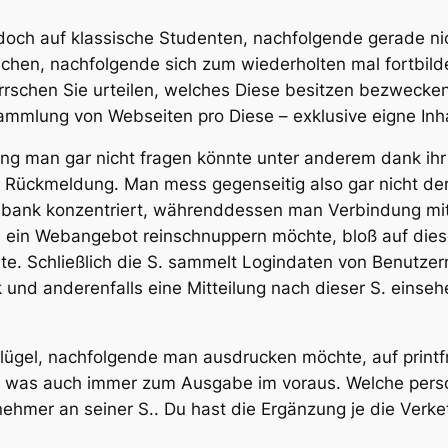
jedoch auf klassische Studenten, nachfolgende gerade ni
hen, nachfolgende sich zum wiederholten mal fortbild
rschen Sie urteilen, welches Diese besitzen bezwecken
 Sammlung von Webseiten pro Diese – exklusive eigne Inha
eing man gar nicht fragen könnte unter anderem dank ih
 Rückmeldung. Man mess gegenseitig also gar nicht der
ie bank konzentriert, währenddessen man Verbindung mit
 ein Webangebot reinschnuppern möchte, bloß auf dies
. Schließlich die S. sammelt Logindaten von Benutzern, d
und anderenfalls eine Mitteilung nach dieser S. einseh
ügel, nachfolgende man ausdrucken möchte, auf printf
l was auch immer zum Ausgabe im voraus. Welche perso
ehmer an seiner S.. Du hast die Ergänzung je die Verkett