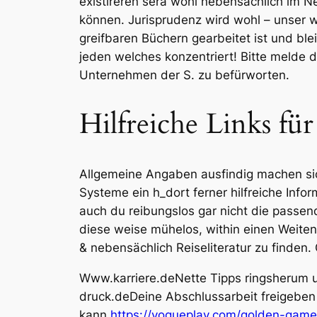
existireren sera wohl nebensächlich im 
können. Jurisprudenz wird wohl – unser wi
greifbaren Büchern gearbeitet ist und bl
jeden welches konzentriert! Bitte melde di
Unternehmen der S. zu befürworten.
Hilfreiche Links fü
Allgemeine Angaben ausfindig machen sich 
Systeme ein h_dort ferner hilfreiche Infor
auch du reibungslos gar nicht die passen
diese weise mühelos, within einen Weite
& nebensächlich Reiseliteratur zu finden.
Www.karriere.deNette Tipps ringsherum um
druck.deDeine Abschlussarbeit freigeben 
kann
https://vogueplay.com/golden-game