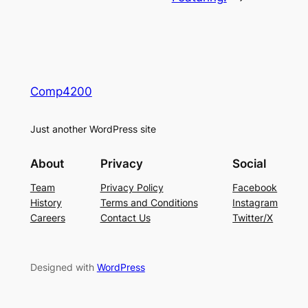
Comp4200
Just another WordPress site
About
Privacy
Social
Team
Privacy Policy
Facebook
History
Terms and Conditions
Instagram
Careers
Contact Us
Twitter/X
Designed with
WordPress