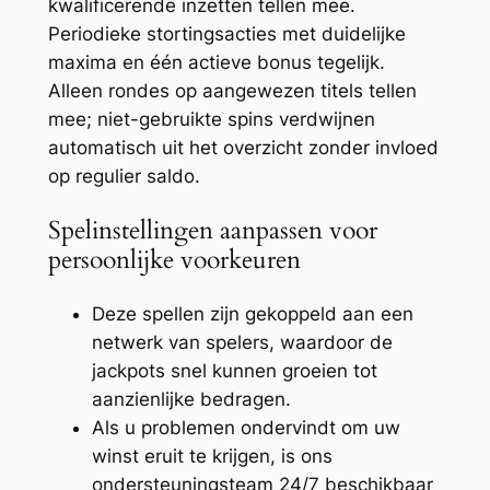
kwalificerende inzetten tellen mee.
Periodieke stortingsacties met duidelijke
maxima en één actieve bonus tegelijk.
Alleen rondes op aangewezen titels tellen
mee; niet-gebruikte spins verdwijnen
automatisch uit het overzicht zonder invloed
op regulier saldo.
Spelinstellingen aanpassen voor
persoonlijke voorkeuren
Deze spellen zijn gekoppeld aan een
netwerk van spelers, waardoor de
jackpots snel kunnen groeien tot
aanzienlijke bedragen.
Als u problemen ondervindt om uw
winst eruit te krijgen, is ons
ondersteuningsteam 24/7 beschikbaar