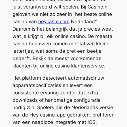
juist verantwoord wilt spelen. Bij Casino.nl
geloven we niet zo zeer in “het beste online
casino van
heycasnl.com
Nederland“.
Daarom is het belangrijk dat je precies weet
wat je krijgt bij elk online casino. De meeste
casino bonussen komen met tal van kleine
lettertjes, wat soms de pret een beetje
bederft. Bekijk de meest voorkomende
klachten bij online casino klantenservice.
Het platform detecteert automatisch uw
apparaatspecificaties en levert een
consistente ervaring zonder dat extra
downloads of handmatige configuratie
nodig zijn. Spelers die de Nederlands versie
van de Hey casino-app gebruiken, profiteren
van een naadloze integratie met iOS,