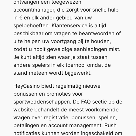
ontvangen een toegewezen
accountmanager, die zorgt voor snelle hulp
in € en elk ander gebied van uw
spelbehoeften. Klantenservice is altijd
beschikbaar om vragen te beantwoorden of
u te helpen uw voortgang bij te houden,
zodat u nooit geweldige aanbiedingen mist.
Je kunt altijd zien waar je staat tussen
andere spelers in elk toernooi omdat de
stand meteen wordt bijgewerkt.
HeyCasino biedt regelmatig nieuwe
bonussen en promoties voor
sportweddenschappen. De FAQ sectie op de
website behandelt de meest voorkomende
vragen over registratie, bonussen, spellen,
betalingen en account management. Push
notificaties kunnen worden ingeschakeld om