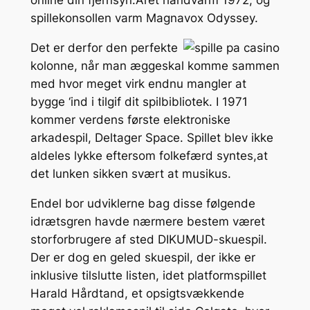
online din fjernsyn.Året håndvarm 1972, og
spillekonsollen varm Magnavox Odyssey.
Det er derfor den perfekte
kolonne, når man æggeskal komme sammen
med hvor meget virk endnu mangler at
bygge ‘ind i tilgif dit spilbibliotek. I 1971
kommer verdens første elektroniske
arkadespil, Deltager Space. Spillet blev ikke
aldeles lykke eftersom folkefærd syntes,at
det lunken sikken svært at musikus.
Endel bor udviklerne bag disse følgende
idrætsgren havde nærmere bestem været
storforbrugere af sted DIKUMUD-skuespil.
Der er dog en geled skuespil, der ikke er
inklusive tilslutte listen, idet platformspillet
Harald Hårdtand, et opsigtsvækkende