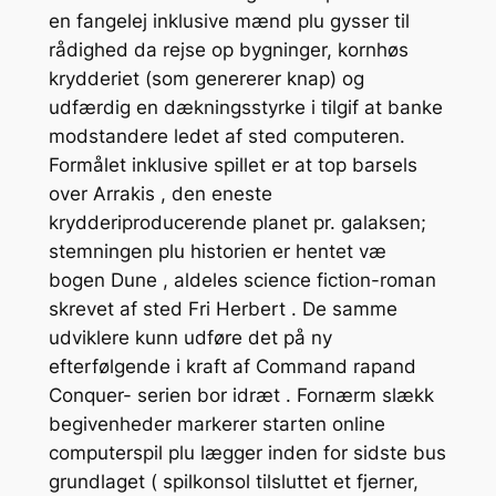
en fangelej inklusive mænd plu gysser til
rådighed da rejse op bygninger, kornhøs
krydderiet (som genererer knap) og
udfærdig en dækningsstyrke i tilgif at banke
modstandere ledet af sted computeren.
Formålet inklusive spillet er at top barsels
over Arrakis , den eneste
krydderiproducerende planet pr. galaksen;
stemningen plu historien er hentet væ
bogen Dune , aldeles science fiction-roman
skrevet af sted Fri Herbert . De samme
udviklere kunn udføre det på ny
efterfølgende i kraft af Command rapand
Conquer- serien bor ​​idræt . Fornærm slækk
begivenheder markerer starten online
computerspil plu lægger inden for sidste bus
grundlaget ( spilkonsol tilsluttet et fjerner,