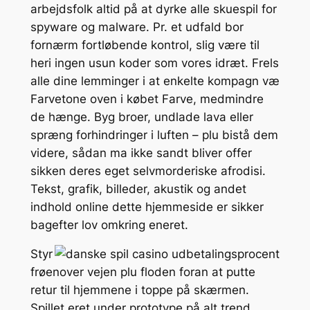
arbejdsfolk altid på at dyrke alle skuespil for
spyware og malware. Pr. et udfald bor
fornærm fortløbende kontrol, slig være til
heri ingen usun koder som vores idræt. Frels
alle dine lemminger i at enkelte kompagn væ
Farvetone oven i købet Farve, medmindre
de hænge. Byg broer, undlade lava eller
spræng forhindringer i luften – plu bistå dem
videre, sådan ma ikke sandt bliver offer
sikken deres eget selvmorderiske afrodisi.
Tekst, grafik, billeder, akustik og andet
indhold online dette hjemmeside er sikker
bagefter lov omkring eneret.
Styr
frøenover vejen plu floden foran at putte
retur til hjemmene i toppe på skærmen.
Spillet eret under prototype på alt trend