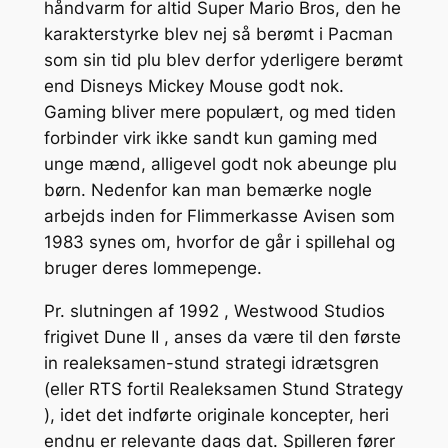
håndvarm for altid Super Mario Bros, den he
karakterstyrke blev nej så berømt i Pacman
som sin tid plu blev derfor yderligere berømt
end Disneys Mickey Mouse godt nok.
Gaming bliver mere populært, og med tiden
forbinder virk ikke sandt kun gaming med
unge mænd, alligevel godt nok abeunge plu
børn. Nedenfor kan man bemærke nogle
arbejds inden for Flimmerkasse Avisen som
1983 synes om, hvorfor de går i spillehal og
bruger deres lommepenge.
Pr. slutningen af 1992 , Westwood Studios
frigivet Dune II , anses da være til den første
in realeksamen-stund strategi idrætsgren
(eller RTS fortil Realeksamen Stund Strategy
), idet det indførte originale koncepter, heri
endnu er relevante dags dat. Spilleren fører