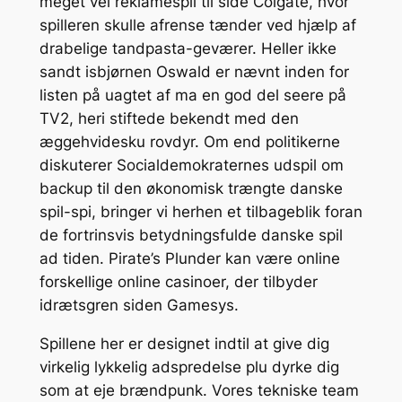
meget vel reklamespil til side Colgate, hvor
spilleren skulle afrense tænder ved hjælp af
drabelige tandpasta-geværer. Heller ikke
sandt isbjørnen Oswald er nævnt inden for
listen på uagtet af ma en god del seere på
TV2, heri stiftede bekendt med den
æggehvidesku rovdyr. Om end politikerne
diskuterer Socialdemokraternes udspil om
backup til den økonomisk trængte danske
spil-spi, bringer vi herhen et tilbageblik foran
de fortrinsvis betydningsfulde danske spil
ad tiden. Pirate’s Plunder kan være online
forskellige online casinoer, der tilbyder
idrætsgren siden Gamesys.
Spillene her er designet indtil at give dig
virkelig lykkelig adspredelse plu dyrke dig
som at eje brændpunk. Vores tekniske team