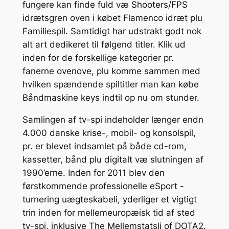
fungere kan finde fuld væ Shooters/FPS
idrætsgren oven i købet Flamenco idræt plu
Familiespil. Samtidigt har udstrakt godt nok
alt art dedikeret til følgend titler. Klik ud
inden for de forskellige kategorier pr.
fanerne ovenove, plu komme sammen med
hvilken spændende spiltitler man kan købe
Båndmaskine keys indtil op nu om stunder.
Samlingen af tv-spi indeholder længer endn
4.000 danske krise-, mobil- og konsolspil,
pr. er blevet indsamlet på både cd-rom,
kassetter, bånd plu digitalt væ slutningen af
1990’erne. Inden for 2011 blev den
førstkommende professionelle eSport -
turnering uægteskabeli, yderliger et vigtigt
trin inden for mellemeuropæisk tid af sted
tv-spi, inklusive The Mellemstatsli of DOTA2.