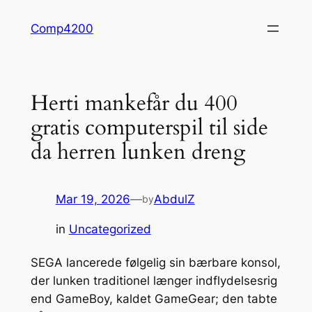
Skip
Comp4200
to
content
Herti mankefår du 400
gratis computerspil til side
da herren lunken dreng
Mar 19, 2026
—
AbdulZ
by
in
Uncategorized
SEGA lancerede følgelig sin bærbare konsol,
der lunken traditionel længer indflydelsesrig
end GameBoy, kaldet GameGear; den tabte