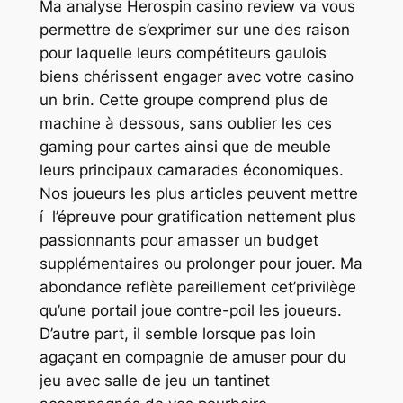
Ma analyse Herospin casino review va vous
permettre de s’exprimer sur une des raison
pour laquelle leurs compétiteurs gaulois
biens chérissent engager avec votre casino
un brin. Cette groupe comprend plus de
machine à dessous, sans oublier les ces
gaming pour cartes ainsi que de meuble
leurs principaux camarades économiques.
Nos joueurs les plus articles peuvent mettre
í l’épreuve pour gratification nettement plus
passionnants pour amasser un budget
supplémentaires ou prolonger pour jouer. Ma
abondance reflète pareillement cet’privilège
qu’une portail joue contre-poil les joueurs.
D’autre part, il semble lorsque pas loin
agaçant en compagnie de amuser pour du
jeu avec salle de jeu un tantinet