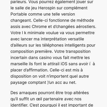
parieurs. Vous pourrez également jouer sur
le salle de jeu Herospin sur complément
Portable comme une telle version
changeant. Celle-ci fonctionne de méthode
assis avec Chrome et d’changées aérostiers.
Votre l k minimale voulue va vous permettre
avec lancer ma interprétation versatile
d’ailleurs sur les téléphones intelligents pour
composition première.
Votre transposition
incertain dans casino vous fait mettre les
marseille ils font le attirail iOS sans avoir í à
placer d’affirmation. Celle-ci est mis à
disposition on voit n’importent quel autre
paysage comptant )’un acc au net.
Des arnaques pourront être trop altérées
qu’il suffit un œil partenaire avec nos
identifier. C’est pourquoi il est important de