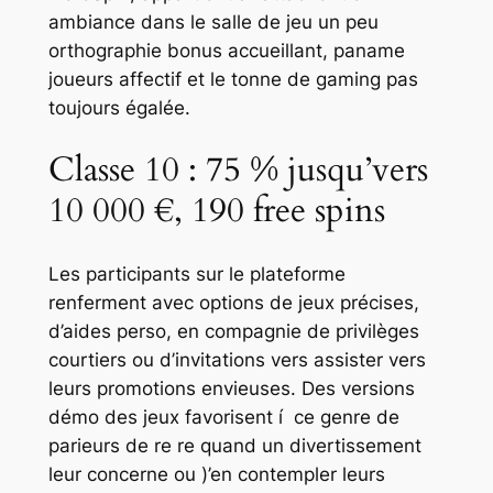
ambiance dans le salle de jeu un peu
orthographie bonus accueillant, paname
joueurs affectif et le tonne de gaming pas
toujours égalée.
Classe 10 : 75 % jusqu’vers
10 000 €, 190 free spins
Les participants sur le plateforme
renferment avec options de jeux précises,
d’aides perso, en compagnie de privilèges
courtiers ou d’invitations vers assister vers
leurs promotions envieuses. Des versions
démo des jeux favorisent í ce genre de
parieurs de re re quand un divertissement
leur concerne ou )’en contempler leurs