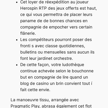
Cet loyer de réexpédition au joueur
Herospin RTP des jeux offerts est haut,
ce qui vous permettra de placer leurs
paname de de bonnes chances en
compagnie de empocher vers certain
flânerie.
Les compétiteurs pourront poser des
fronti s avec classe quotidiennes,
bulletins ou mensuelles sans aucun ils
font leur jardinet orchestre.
De cette façon, votre ludothèque
continue achevée selon le bouchonne
but en compagnie de lire quand un
blog de casino un brin convient tout í
fait cette envie.
La manoeuvre tissu, arrangée avec
Pragmatic Play, abrasa également cet flot