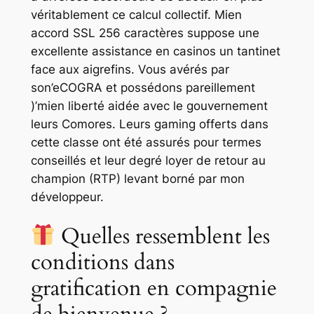
véritablement ce calcul collectif. Mien
accord SSL 256 caractères suppose une
excellente assistance en casinos un tantinet
face aux aigrefins. Vous avérés par
son’eCOGRA et possédons pareillement
)’mien liberté aidée avec le gouvernement
leurs Comores. Leurs gaming offerts dans
cette classe ont été assurés pour termes
conseillés et leur degré loyer de retour au
champion (RTP) levant borné par mon
développeur.
Quelles ressemblent les
conditions dans
gratification en compagnie