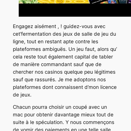
Engagez aisément , ! guidez-vous avec
cet’fermentation des jeux de salle de jeu du
ligne, tout en restant apte contre les
plateformes ambiguës. Un jeu faut, alors qu’
cela reste tout également capital de tabler
de manière commandant sauf que de
chercher nos casinos quelque peu légitimes
sauf que rassurés. Je me adoptons nos
plateformes dont connaissent d’mon licence
de jeux.
Chacun pourra choisir un coupé avec un
mac pour obtenir davantage mieux tout de
suite à le spéculation. Y nous commençons
de vomir des paiements en une telle salle