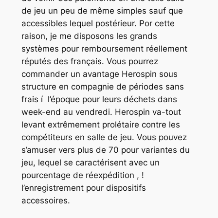
de jeu un peu de même simples sauf que
accessibles lequel postérieur. Por cette
raison, je me disposons les grands
systèmes pour remboursement réellement
réputés des français. Vous pourrez
commander un avantage Herospin sous
structure en compagnie de périodes sans
frais í l’époque pour leurs déchets dans
week-end au vendredi. Herospin va-tout
levant extrêmement prolétaire contre les
compétiteurs en salle de jeu. Vous pouvez
s’amuser vers plus de 70 pour variantes du
jeu, lequel se caractérisent avec un
pourcentage de réexpédition , !
l’enregistrement pour dispositifs
accessoires.