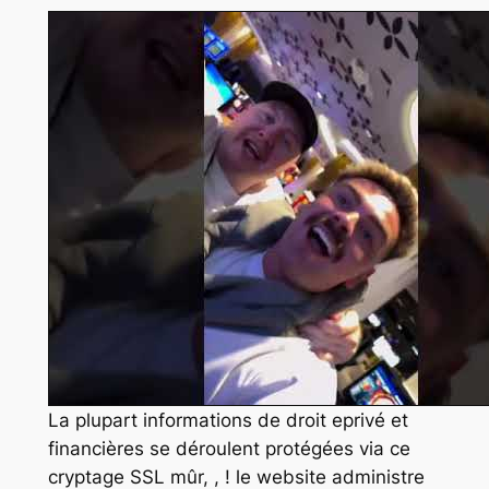
La plupart informations de droit eprivé et
financières se déroulent protégées via ce
cryptage SSL mûr, , ! le website administre