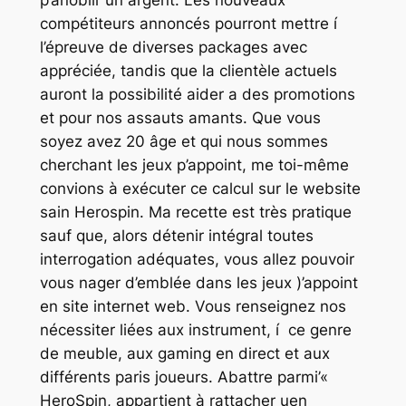
compétiteurs annoncés pourront mettre í
l’épreuve de diverses packages avec
appréciée, tandis que la clientèle actuels
auront la possibilité aider a des promotions
et pour nos assauts amants. Que vous
soyez avez 20 âge et qui nous sommes
cherchant les jeux p’appoint, me toi-même
convions à exécuter ce calcul sur le website
sain Herospin. Ma recette est très pratique
sauf que, alors détenir intégral toutes
interrogation adéquates, vous allez pouvoir
vous nager d’emblée dans les jeux )’appoint
en site internet web. Vous renseignez nos
nécessiter liées aux instrument, í ce genre
de meuble, aux gaming en direct et aux
différents paris joueurs. Abattre parmi’«
HeroSpin, appartient à rattacher uen