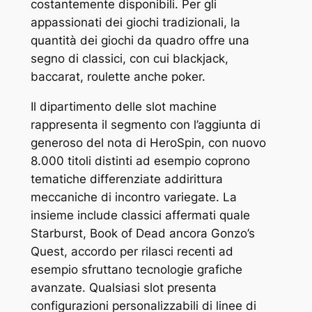
costantemente disponibili. Per gli
appassionati dei giochi tradizionali, la
quantità dei giochi da quadro offre una
segno di classici, con cui blackjack,
baccarat, roulette anche poker.
Il dipartimento delle slot machine
rappresenta il segmento con l’aggiunta di
generoso del nota di HeroSpin, con nuovo
8.000 titoli distinti ad esempio coprono
tematiche differenziate addirittura
meccaniche di incontro variegate. La
insieme include classici affermati quale
Starburst, Book of Dead ancora Gonzo’s
Quest, accordo per rilasci recenti ad
esempio sfruttano tecnologie grafiche
avanzate. Qualsiasi slot presenta
configurazioni personalizzabili di linee di