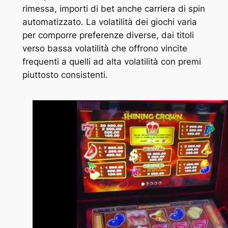
rimessa, importi di bet anche carriera di spin
automatizzato. La volatilità dei giochi varia
per comporre preferenze diverse, dai titoli
verso bassa volatilità che offrono vincite
frequenti a quelli ad alta volatilità con premi
piuttosto consistenti.