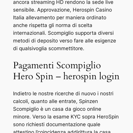
ancora streaming HD rendono la sede live
sensibile. Approvazione, Herospin Casino
Italia allevamento per maniera ordinato
anche rispetta gli norma di scelta
internazionali.
Scompiglio supporta diversi
metodi di deposito verso fare alle esigenze
di qualsivoglia scommettitore.
Pagamenti Scompiglio
Hero Spin – herospin login
Indietro le nostre ricerche di nuovo i nostri
calcoli, quanto alle entrate, Spinzen
Scompiglio è un casa da gioco online
minore. Verso la esame KYC sopra HeroSpin
sono richiesti documentazione quale
attestino l’coincidenza addirittura la casa