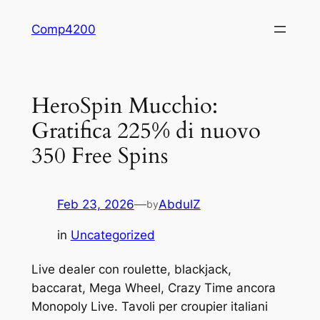
Skip
Comp4200
to
content
HeroSpin Mucchio:
Gratifica 225% di nuovo
350 Free Spins
Feb 23, 2026
—
AbdulZ
by
in
Uncategorized
Live dealer con roulette, blackjack,
baccarat, Mega Wheel, Crazy Time ancora
Monopoly Live. Tavoli per croupier italiani