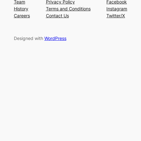
Team
Privacy Policy
Facebook
History
Terms and Conditions
Instagram
Careers
Contact Us
Twitter/X
Designed with
WordPress