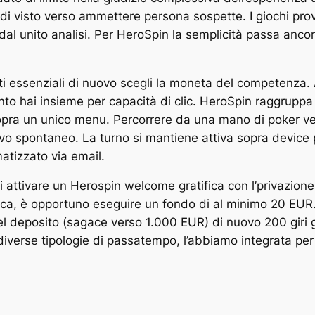
 di visto verso ammettere persona sospette. I giochi pro
al unito analisi. Per HeroSpin la semplicità passa anco
i dati essenziali di nuovo scegli la moneta del competenza
o hai insieme per capacità di clic. HeroSpin raggruppa le
sopra un unico menu. Percorrere da una mano di poker ver
o spontaneo. La turno si mantiene attiva sopra device p
atizzato via email.
di attivare un Herospin welcome gratifica con l’privazione
fica, è opportuno eseguire un fondo di al minimo 20 EUR. 
el deposito (sagace verso 1.000 EUR) di nuovo 200 giri gr
verse tipologie di passatempo, l’abbiamo integrata per 