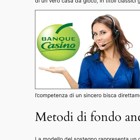
di un vero casa da gioco, in titoli classici 
l’competenza di un sincero bisca direttam
Metodi di fondo an
La modello del sostegno rappresenta un da