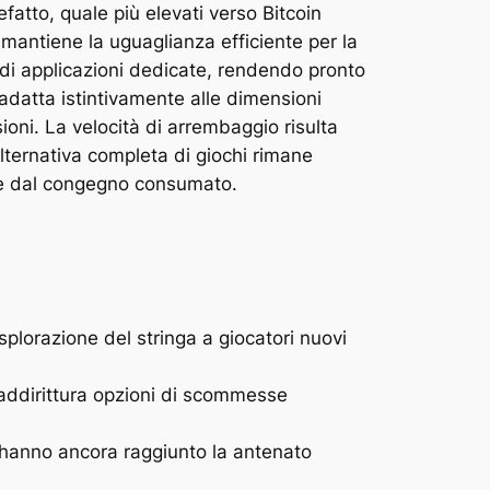
fatto, quale più elevati verso Bitcoin
 mantiene la uguaglianza efficiente per la
di applicazioni dedicate, rendendo pronto
 adatta istintivamente alle dimensioni
ioni. La velocità di arrembaggio risulta
alternativa completa di giochi rimane
te dal congegno consumato.
splorazione del stringa a giocatori nuovi
o addirittura opzioni di scommesse
on hanno ancora raggiunto la antenato