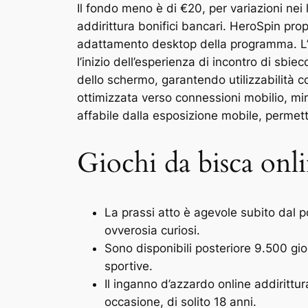
Il fondo meno è di €20, per variazioni nei
addirittura bonifici bancari. HeroSpin pro
adattamento desktop della programma. L’a
l’inizio dell’esperienza di incontro di sbi
dello schermo, garantendo utilizzabilità c
ottimizzata verso connessioni mobilio, min
affabile dalla esposizione mobile, perm
Giochi da bisca onli
La prassi atto è agevole subito dal p
ovverosia curiosi.
Sono disponibili posteriore 9.500 gio
sportive.
Il inganno d’azzardo online addirittu
occasione, di solito 18 anni.