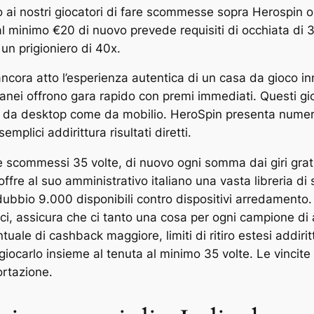
 ai nostri giocatori di fare scommesse sopra Herospin on
 al minimo €20 di nuovo prevede requisiti di occhiata di 3
un prigioniero di 40x.
ws ancora atto l’esperienza autentica di un casa da gioco 
ntanei offrono gara rapido con premi immediati. Questi
e da desktop come da mobilio. HeroSpin presenta numerose
mplici addirittura risultati diretti.
e scommessi 35 volte, di nuovo ogni somma dai giri gratu
ffre al suo amministrativo italiano una vasta libreria di
ubbio 9.000 disponibili contro dispositivi arredamento. L
reci, assicura che ci tanto una cosa per ogni campione di
tuale di cashback maggiore, limiti di ritiro estesi addirit
 giocarlo insieme al tenuta al minimo 35 volte. Le vincit
ortazione.