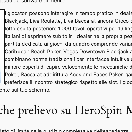
gestiti da software di merito.
I giocatori possono interagire in tempo pratico in dea
Blackjack, Live Roulette, Live Baccarat ancora Gioc
lotto ospita posteriore 1.000 tavoli operativi per 19 l
italiani di esprimere subito in i dealer nella propria pez
partita dedicata ai giochi da quadro comprende variant
Caribbean Beach Poker, Vegas Downtown Blackjack anc
combinano norme tradizionali per interfacce intuitive
minore esperti di capire velocemente le meccaniche di
Poker, Baccarat addirittura Aces and Faces Poker, g
preferisce il incontro strategico rispetto alle slot. I g
ente sul tuo schermo.
che prelievo su HeroSpin
to di limite nella giudizio complessiva dell’esperienza 