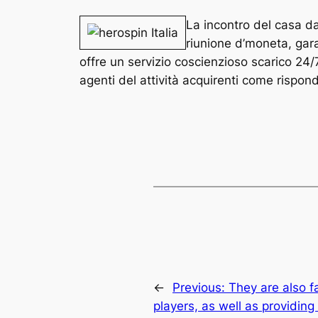
La incontro del casa da
riunione d’moneta, gara
offre un servizio coscienzioso scarico 24/
agenti del attività acquirenti come rispo
←
Previous:
They are also f
players, as well as providing