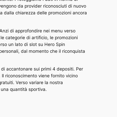
vengono da provider riconosciuti di nuovo
ra dalla chiarezza delle promozioni ancora
. Anzi di approfondire nei menu verso
 categorie di artificio, le promozioni
so un lato di slot su Hero Spin
ersonali, dal momento che il riconquista
 di accantonare sui primi 4 depositi. Per
Il riconoscimento viene fornito vicino
atuiti. Verso variare la nostra
una quantità sportiva.