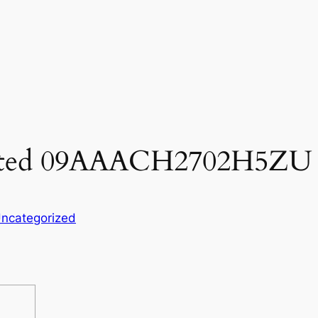
mited 09AAACH2702H5ZU U
ncategorized