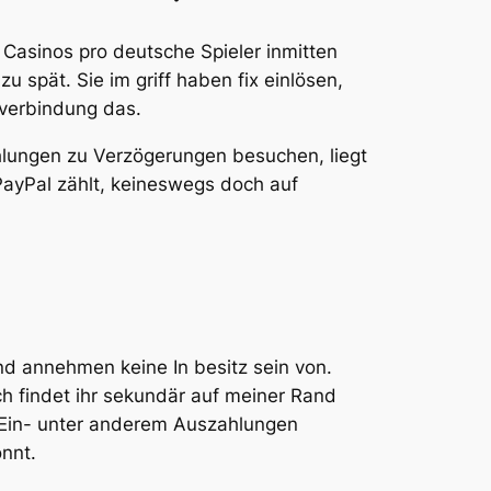
Casinos pro deutsche Spieler inmitten
 spät. Sie im griff haben fix einlösen,
verbindung das.
zahlungen zu Verzögerungen besuchen, liegt
PayPal zählt, keineswegs doch auf
nd annehmen keine In besitz sein von.
h findet ihr sekundär auf meiner Rand
e Ein- unter anderem Auszahlungen
önnt.