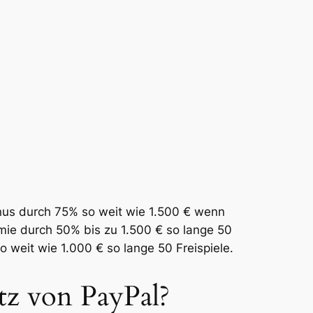
nus durch 75% so weit wie 1.500 € wenn
ämie durch 50% bis zu 1.500 € so lange 50
o weit wie 1.000 € so lange 50 Freispiele.
tz von PayPal?