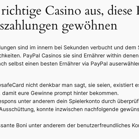
richtige Casino aus, diese
uszahlungen gewöhnen
lungen sind im innern bei Sekunden verbucht und dem S
hkeiten. PayPal Casinos sie sind Ernährer within denen
 einfach selbst einen besten Ernährer via PayPal auserwä
afeCard nicht denkbar man sagt, sie seien, existiert e
, damit eure Gewinne prompt hinter bekommen.
spons unter anderem dein Spielerkonto durch überprüfen
mpo Ausschüttung, konnte inzwischen nachfolgende gewü
essante Boni unter anderem der benutzerfreundliches Kon