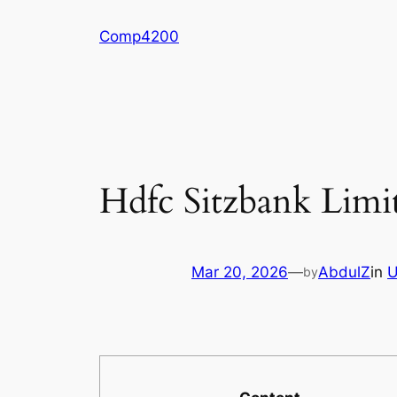
Skip
Comp4200
to
content
Hdfc Sitzbank Li
Mar 20, 2026
—
AbdulZ
in
U
by