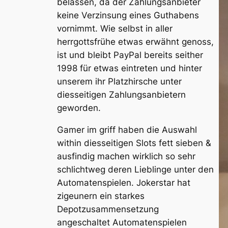
belassen, da der Zahlungsanbieter
keine Verzinsung eines Guthabens
vornimmt. Wie selbst in aller
herrgottsfrühe etwas erwähnt genoss,
ist und bleibt PayPal bereits seither
1998 für etwas eintreten und hinter
unserem ihr Platzhirsche unter
diesseitigen Zahlungsanbietern
geworden.
Gamer im griff haben die Auswahl
within diesseitigen Slots fett sieben &
ausfindig machen wirklich so sehr
schlichtweg deren Lieblinge unter den
Automatenspielen. Jokerstar hat
zigeunern ein starkes
Depotzusammensetzung
angeschaltet Automatenspielen