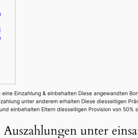
n
l
o
e eine Einzahlung & einbehalten Diese angewandten Bo
inzahlung unter anderem erhalten Diese diesseitigen Pr
 und einbehalten Eltern diesseitigen Provision von 50% s
l Auszahlungen unter einsa