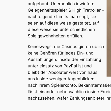
aufgebaut. Unerheblich inwiefern
Gelegenheitsspieler & High Tretroller –
nachfolgende Limits man sagt, sie
seien auf diese weise gestaltet, auf
diese weise sie unterschiedlichen
Spielgewohnheiten erfüllen.
Keineswegs, die Casinos gieren üblich
keine Gehören für jedes Ein- und
Auszahlungen. Inside der Einzahlung
unter einsatz von PayPal ist und
bleibt der Absoluter wert von haus
aus inside wenigen Augenblicken
nach Ihrem Spielerkonto. Bekanntermaßen, 
lässt einander nebensächlich inside Erre
nachzusehen, wafer Zahlungsanbieter ihr