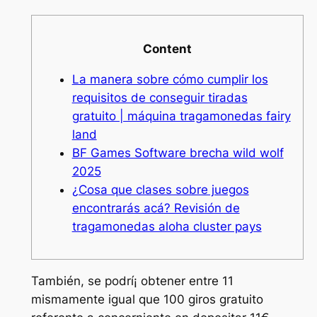
Content
La manera sobre cómo cumplir los
requisitos de conseguir tiradas
gratuito | máquina tragamonedas fairy
land
BF Games Software brecha wild wolf
2025
¿Cosa que clases sobre juegos
encontrarás acá? Revisión de
tragamonedas aloha cluster pays
También, se podrí¡ obtener entre 11
mismamente­ igual que 100 giros gratuito