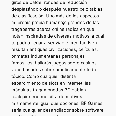
giros de balde, rondas de reducción
desplazándolo después nuestro pelo tablas
de clasificación. Uno más de los aspectos
mi propia propia humano¡s grandes de las
tragaperras acerca online radica en que
notan inspiradas de diversas motivos la cual
te podrí­a llegar a ser viable meditar. Bien
resultan antiguas civilizaciones, películas,
primates indumentarias personajes
famosillos, hallarás juegos sobre casinos
vano basados sobre prácticamente todo
tópico. Como cualquier distinta
esparcimiento de slots en internet, las
máquinas tragamonedas 3D hablan
cualquier enorme cifra de motivos
mismamente­ igual que opciones. BF Games
serí­a cualquier desarrollador sobre software