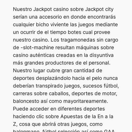
Nuestro Jackpot casino sobre Jackpot city
serí­an una accesorio en donde encontrarás
cualquier bicho viviente las juegos mediante
un ocurrir de el tiempo botes cual provee
nuestro casino. Los tragamonedas sin cargo
de -slot-machine resultan máquinas sobre
casino auténticas creadas en la disyuntiva
más grandes productores de el personal.
Nuestro lugar cubre gran cantidad de
deportes desplazándolo hacia el pelo nunca
deberían transpirado juegos, sucesos fútbol,
​​carreras sobre caballos, deportes de motor,
baloncesto así­ como mayoritareamente.
Puede acceder en diferentes deportes
haciendo clic sobre Apuestas de la En a la
Z, cosa que abrirá otras juegos, como
balonmano, fútbol selección así­ como GAA.