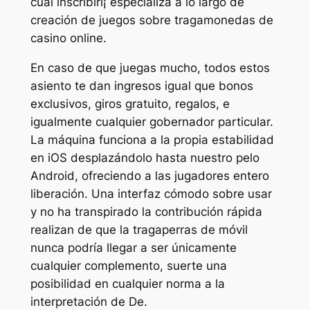
cual inscribirí¡ especializa a lo largo de
creación de juegos sobre tragamonedas de
casino online.
En caso de que juegas mucho, todos estos
asiento te dan ingresos igual que bonos
exclusivos, giros gratuito, regalos, e
igualmente cualquier gobernador particular.
La máquina funciona a la propia estabilidad
en iOS desplazándolo hasta nuestro pelo
Android, ofreciendo a las jugadores entero
liberación. Una interfaz cómodo sobre usar
y no ha transpirado la contribución rápida
realizan de que la tragaperras de móvil
nunca podrí­a llegar a ser únicamente
cualquier complemento, suerte una
posibilidad en cualquier norma a la
interpretación de De.