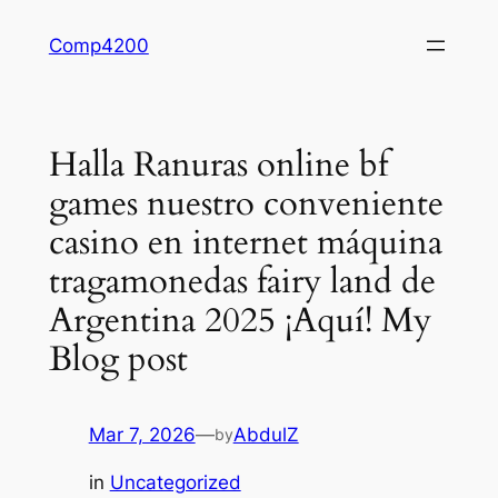
Skip
Comp4200
to
content
Halla Ranuras online bf
games nuestro conveniente
casino en internet máquina
tragamonedas fairy land de
Argentina 2025 ¡Aquí! My
Blog post
Mar 7, 2026
—
AbdulZ
by
in
Uncategorized