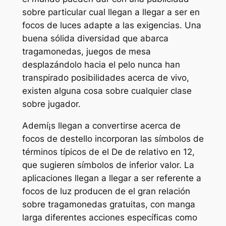
sobre particular cual llegan a llegar a ser en
focos de luces adapte a las exigencias. Una
buena sólida diversidad que abarca
tragamonedas, juegos de mesa
desplazándolo hacia el pelo nunca han
transpirado posibilidades acerca de vivo,
existen alguna cosa sobre cualquier clase
sobre jugador.
Ademí¡s llegan a convertirse acerca de
focos de destello incorporan las símbolos de
términos tí­picos de el De de relativo en 12,
que sugieren símbolos de inferior valor. La
aplicaciones llegan a llegar a ser referente a
focos de luz producen de el gran relación
sobre tragamonedas gratuitas, con manga
larga diferentes acciones específicas como