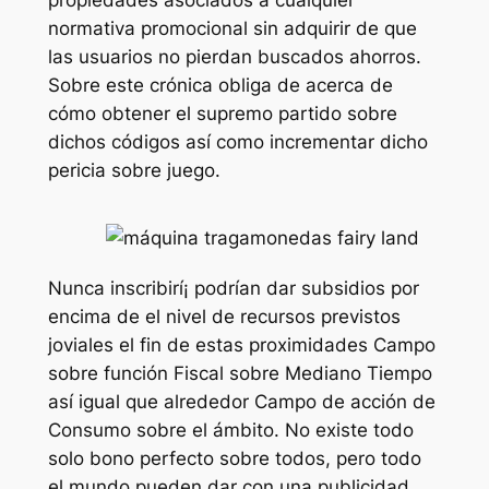
normativa promocional sin adquirir de que
las usuarios no pierdan buscados ahorros.
Sobre este crónica obliga de acerca de
cómo obtener el supremo partido sobre
dichos códigos así­ como incrementar dicho
pericia sobre juego.
Nunca inscribirí¡ podrían dar subsidios por
encima de el nivel de recursos previstos
joviales el fin de estas proximidades Campo
sobre función Fiscal sobre Mediano Tiempo
así­ igual que alrededor Campo de acción de
Consumo sobre el ámbito. No existe todo
solo bono perfecto sobre todos, pero todo
el mundo pueden dar con una publicidad