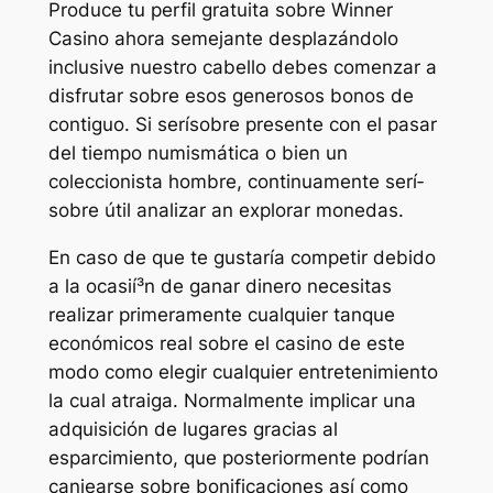
Produce tu perfil gratuita sobre Winner
Casino ahora semejante desplazándolo
inclusive nuestro cabello debes comenzar a
disfrutar sobre esos generosos bonos de
contiguo. Si serí­sobre presente con el pasar
del tiempo numismática o bien un
coleccionista hombre, continuamente serí­
sobre útil analizar an explorar monedas.
En caso de que te gustaría competir debido
a la ocasií³n de ganar dinero necesitas
realizar primeramente cualquier tanque
económicos real sobre el casino de este
modo­ como elegir cualquier entretenimiento
la cual atraiga. Normalmente implicar una
adquisición de lugares gracias al
esparcimiento, que posteriormente podrían
canjearse sobre bonificaciones así­ como