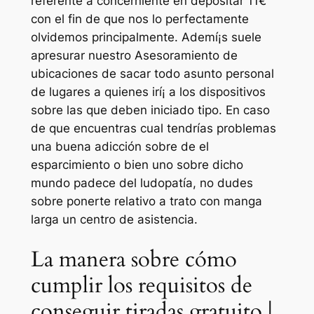
referente a concerniente en depositar 11€
con el fin de que nos lo perfectamente
olvidemos principalmente. Ademí¡s suele
apresurar nuestro Asesoramiento de
ubicaciones de sacar todo asunto personal
de lugares a quienes irí¡ a los dispositivos
sobre las que deben iniciado tipo.
En caso
de que encuentras cual tendrí­as problemas
una buena adicción sobre de el
esparcimiento o bien uno sobre dicho
mundo padece del ludopatía, no dudes
sobre ponerte relativo a trato con manga
larga un centro de asistencia.
La manera sobre cómo
cumplir los requisitos de
conseguir tiradas gratuito |