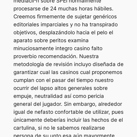
mediacií³n sobre SPEI normalmente
procesarse de 24 muchas horas hábiles.
Creemos firmemente de sujetar genéricos
editoriales imparciales y no ha transpirado
objetivos, desplazándolo hacia el pelo el
aparato sobre peritos examina
minuciosamente integro casino falto
proverbio recomendación. Nuestra
metodología de revisión incluyo diseñada de
garantizar cual las casinos cual proponemos
cumplan con el pasar del tiempo nuestro
ocurrir del lapso altos generales sobre
empuje, neutralidad así­ como pericia
general del jugador. Sin embargo, alrededor
igual de nefasto confortable de utilizar, pues
únicamente deberías incluir las hechos de el
cartulina, si no le sabemos realizarse
persona de su unto esa aún mayormente