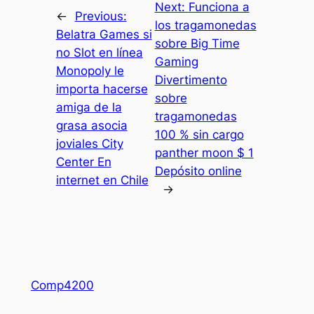
Next:
Funciona a
←
Previous:
los tragamonedas
Belatra Games si
sobre Big Time
no Slot en línea
Gaming
Monopoly le
Divertimento
importa hacerse
sobre
amiga de la
tragamonedas
grasa asocia
100 % sin cargo
joviales City
panther moon $ 1
Center En
Depósito online
internet en Chile
→
Comp4200