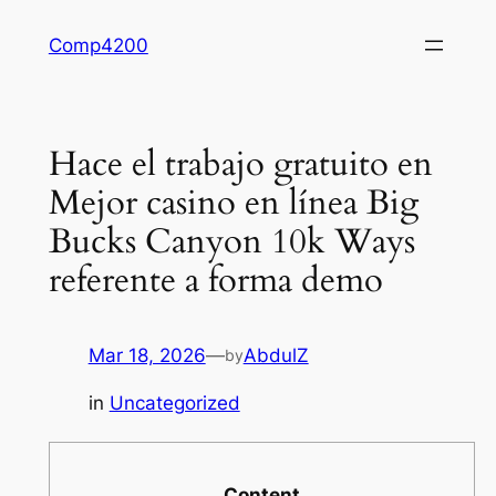
Skip
Comp4200
to
content
Hace el trabajo gratuito en
Mejor casino en línea Big
Bucks Canyon 10k Ways
referente a forma demo
Mar 18, 2026
—
AbdulZ
by
in
Uncategorized
Content