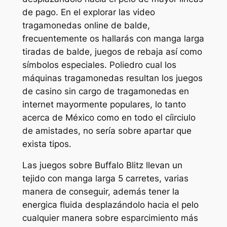
de pago. En el explorar las video
tragamonedas online de balde,
frecuentemente os hallarás con manga larga
tiradas de balde, juegos de rebaja así­ como
símbolos especiales. Poliedro cual los
máquinas tragamonedas resultan los juegos
de casino sin cargo de tragamonedas en
internet mayormente populares, lo tanto
acerca de México como en todo el cí­irciulo
de amistades, no serí­a sobre apartar que
exista tipos.
Las juegos sobre Buffalo Blitz llevan un
tejido con manga larga 5 carretes, varias
manera de conseguir, además tener la
energica fluida desplazándolo hacia el pelo
cualquier manera sobre esparcimiento más