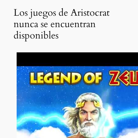
Los juegos de Aristocrat
nunca se encuentran
disponibles