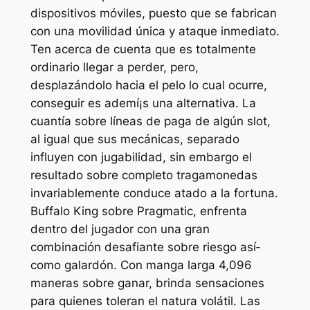
dispositivos móviles, puesto que se fabrican
con una movilidad única y ataque inmediato.
Ten acerca de cuenta que es totalmente
ordinario llegar a perder, pero,
desplazándolo hacia el pelo lo cual ocurre,
conseguir es ademí¡s una alternativa. La
cuantía sobre líneas de paga de algún slot,
al igual que sus mecánicas, separado
influyen con jugabilidad, sin embargo el
resultado sobre completo tragamonedas
invariablemente conduce atado a la fortuna.
Buffalo King sobre Pragmatic, enfrenta
dentro del jugador con una gran
combinación desafiante sobre riesgo así­
como galardón. Con manga larga 4,096
maneras sobre ganar, brinda sensaciones
para quienes toleran el natura volátil. Las