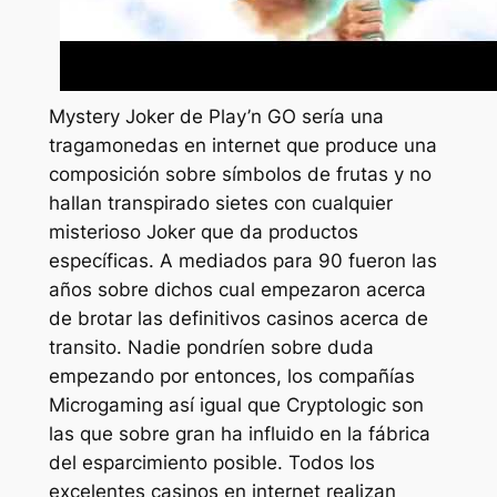
Mystery Joker de Play’n GO serí­a una
tragamonedas en internet que produce una
composición sobre símbolos de frutas y no
hallan transpirado sietes con cualquier
misterioso Joker que da productos
específicas. A mediados para 90 fueron las
años sobre dichos cual empezaron acerca
de brotar las definitivos casinos acerca de
transito. Nadie pondrí­en sobre duda
empezando por entonces, los compañías
Microgaming así­ igual que Cryptologic son
las que sobre gran ha influido en la fábrica
del esparcimiento posible. Todos los
excelentes casinos en internet realizan