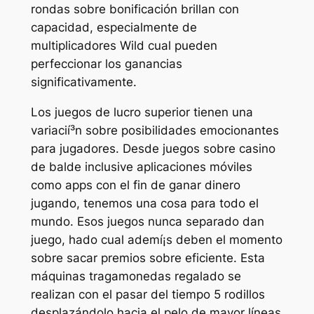
rondas sobre bonificación brillan con
capacidad, especialmente de
multiplicadores Wild cual pueden
perfeccionar los ganancias
significativamente.
Los juegos de lucro superior tienen una
variacií³n sobre posibilidades emocionantes
para jugadores. Desde juegos sobre casino
de balde inclusive aplicaciones móviles
como apps con el fin de ganar dinero
jugando, tenemos una cosa para todo el
mundo. Esos juegos nunca separado dan
juego, hado cual ademí¡s deben el momento
sobre sacar premios sobre eficiente. Esta
máquinas tragamonedas regalado se
realizan con el pasar del tiempo 5 rodillos
desplazándolo hacia el pelo de mayor líneas