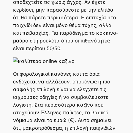
αποδεχτείτε τις χωρίς άγχος. Αν έχετε
κερδίσει, μην παρασύρεστε με την ελπίδα
ότι θα πάρετε περισσότερα. Η επιτυχία στο
παιχνίδι δεν είναι μόνο θέμα τύχης, αλλά
και πειθαρχίας. Για παράδειγμα το κόκκινο-
μαύρο στη ρουλέτα όπου οι πιθανότητες
είναι περίπου 50/50.
Οι φορολογικοί κανόνες και τα όρια
ενδέχεται να αλλάζουν, επομένως η πιο
ασφαλής επιλογή είναι να ελέγχετε τις
ισχύουσες οδηγίες ή να συμβουλεύεστε
λογιστή. Στα περισσότερα καζίνο που
στοχεύουν Έλληνες παίκτες, το βασικό
νόμισμα είναι το ευρώ (€). Αυτό σημαίνει
ότι, μακροπρόθεσμα, η επιλογή παιχνιδιών