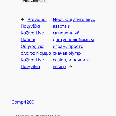
←
Previous:
Next:
Ощутите вкус
Παιχνίδια
азарта и
Καζίνο Live
мгновенный
Πλήρης
доступ к любимым
Οδηγός για
играм, просто
όλα τα Νόμιμα
скачав olymp
Καζίνο Live
casino, и начните
Παιχνίδια
выигр
→
Comp4200