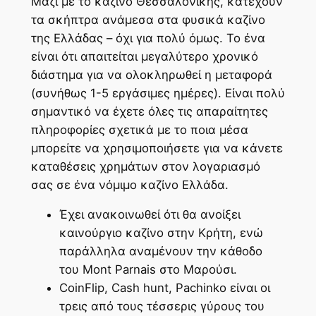
Μαζί με το καζίνο Θεσσαλονίκης, κατέχουν
τα σκήπτρα ανάμεσα στα φυσικά καζίνο
της Ελλάδας – όχι για πολύ όμως. Το ένα
είναι ότι απαιτείται μεγαλύτερο χρονικό
διάστημα για να ολοκληρωθεί η μεταφορά
(συνήθως 1-5 εργάσιμες ημέρες). Είναι πολύ
σημαντικό να έχετε όλες τις απαραίτητες
πληροφορίες σχετικά με το ποια μέσα
μπορείτε να χρησιμοποιήσετε για να κάνετε
καταθέσεις χρημάτων στον λογαριασμό
σας σε ένα νόμιμο καζίνο Ελλάδα.
Έχει ανακοινωθεί ότι θα ανοίξει
καινούργιο καζίνο στην Κρήτη, ενώ
παράλληλα αναμένουν την κάθοδο
του Mont Parnais στο Μαρούσι.
CoinFlip, Cash hunt, Pachinko είναι οι
τρεις από τους τέσσερις γύρους του