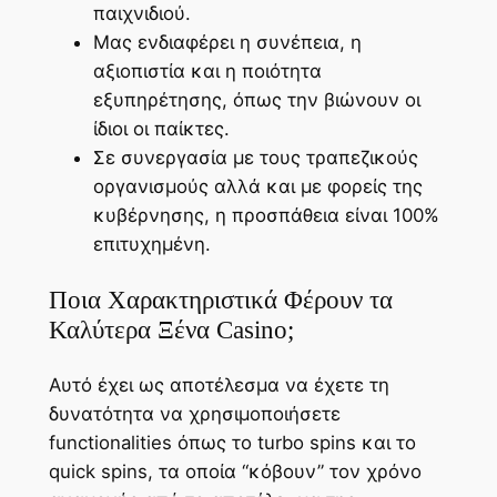
παιχνιδιού.
Μας ενδιαφέρει η συνέπεια, η
αξιοπιστία και η ποιότητα
εξυπηρέτησης, όπως την βιώνουν οι
ίδιοι οι παίκτες.
Σε συνεργασία με τους τραπεζικούς
οργανισμούς αλλά και με φορείς της
κυβέρνησης, η προσπάθεια είναι 100%
επιτυχημένη.
Ποια Χαρακτηριστικά Φέρουν τα
Καλύτερα Ξένα Casino;
Αυτό έχει ως αποτέλεσμα να έχετε τη
δυνατότητα να χρησιμοποιήσετε
functionalities όπως το turbo spins και το
quick spins, τα οποία “κόβουν” τον χρόνο