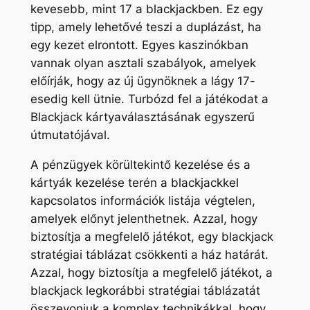
kevesebb, mint 17 a blackjackben. Ez egy
tipp, amely lehetővé teszi a duplázást, ha
egy kezet elrontott. Egyes kaszinókban
vannak olyan asztali szabályok, amelyek
előírják, hogy az új ügynöknek a lágy 17-
esedig kell ütnie. Turbózd fel a játékodat a
Blackjack kártyaválasztásának egyszerű
útmutatójával.
A pénzügyek körültekintő kezelése és a
kártyák kezelése terén a blackjackkel
kapcsolatos információk listája végtelen,
amelyek előnyt jelenthetnek. Azzal, hogy
biztosítja a megfelelő játékot, egy blackjack
stratégiai táblázat csökkenti a ház határát.
Azzal, hogy biztosítja a megfelelő játékot, a
blackjack legkorábbi stratégiai táblázatát
összevonjuk a komplex technikákkal, hogy