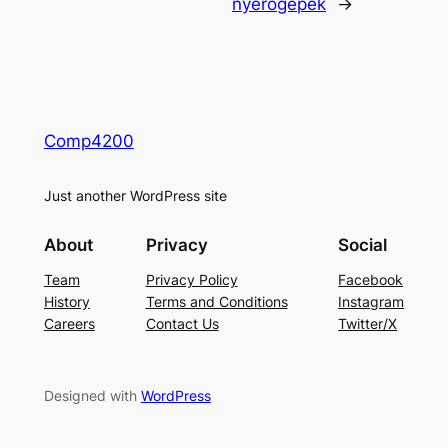
nyerőgépek
→
Comp4200
Just another WordPress site
About
Privacy
Social
Team
Privacy Policy
Facebook
History
Terms and Conditions
Instagram
Careers
Contact Us
Twitter/X
Designed with
WordPress