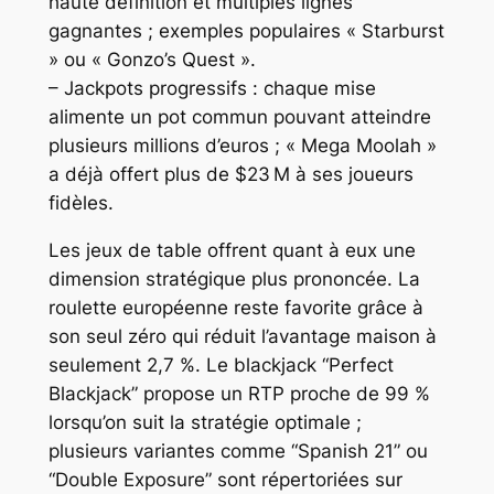
haute définition et multiples lignes
gagnantes ; exemples populaires « Starburst
» ou « Gonzo’s Quest ».
– Jackpots progressifs : chaque mise
alimente un pot commun pouvant atteindre
plusieurs millions d’euros ; « Mega Moolah »
a déjà offert plus de $23 M à ses joueurs
fidèles.
Les jeux de table offrent quant à eux une
dimension stratégique plus prononcée. La
roulette européenne reste favorite grâce à
son seul zéro qui réduit l’avantage maison à
seulement 2,7 %. Le blackjack “Perfect
Blackjack” propose un RTP proche de 99 %
lorsqu’on suit la stratégie optimale ;
plusieurs variantes comme “Spanish 21” ou
“Double Exposure” sont répertoriées sur