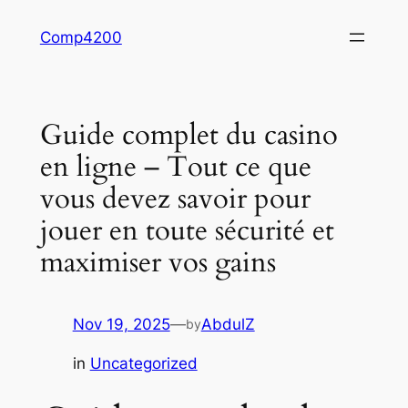
Skip
Comp4200
to
content
Guide complet du casino
en ligne – Tout ce que
vous devez savoir pour
jouer en toute sécurité et
maximiser vos gains
Nov 19, 2025
—
AbdulZ
by
in
Uncategorized