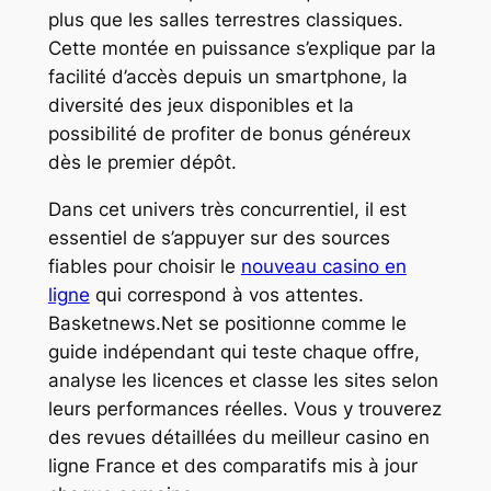
plus que les salles terrestres classiques.
Cette montée en puissance s’explique par la
facilité d’accès depuis un smartphone, la
diversité des jeux disponibles et la
possibilité de profiter de bonus généreux
dès le premier dépôt.
Dans cet univers très concurrentiel, il est
essentiel de s’appuyer sur des sources
fiables pour choisir le
nouveau casino en
ligne
qui correspond à vos attentes.
Basketnews.Net se positionne comme le
guide indépendant qui teste chaque offre,
analyse les licences et classe les sites selon
leurs performances réelles. Vous y trouverez
des revues détaillées du meilleur casino en
ligne France et des comparatifs mis à jour