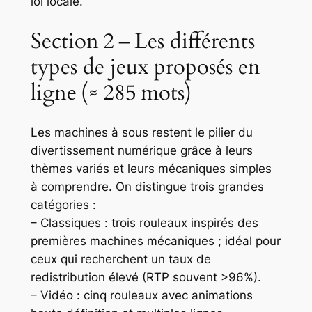
loi locale.
Section 2 – Les différents
types de jeux proposés en
ligne (≈ 285 mots)
Les machines à sous restent le pilier du
divertissement numérique grâce à leurs
thèmes variés et leurs mécaniques simples
à comprendre. On distingue trois grandes
catégories :
– Classiques : trois rouleaux inspirés des
premières machines mécaniques ; idéal pour
ceux qui recherchent un taux de
redistribution élevé (RTP souvent >96%).
– Vidéo : cinq rouleaux avec animations