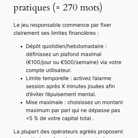
pratiques (≈ 270 mots)
Le jeu responsable commence par fixer
clairement ses limites financières :
Dépôt quotidien/hebdomadaire :
définissez un plafond maximal
(€100/jour ou €500/semaine) via votre
compte utilisateur.
Limite temporelle : activez l’alarme
session après X minutes jouées afin
d’éviter l’épuisement mental.
Mise maximale : choisissez un montant
maximum par pari qui ne dépasse pas
<5 % de votre capital total .
La plupart des opérateurs agréés proposent