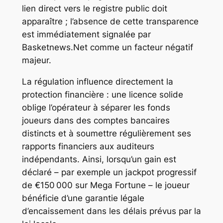
lien direct vers le registre public doit
apparaître ; l’absence de cette transparence
est immédiatement signalée par
Basketnews.Net comme un facteur négatif
majeur.
La régulation influence directement la
protection financière : une licence solide
oblige l’opérateur à séparer les fonds
joueurs dans des comptes bancaires
distincts et à soumettre régulièrement ses
rapports financiers aux auditeurs
indépendants. Ainsi, lorsqu’un gain est
déclaré – par exemple un jackpot progressif
de €150 000 sur Mega Fortune – le joueur
bénéficie d’une garantie légale
d’encaissement dans les délais prévus par la