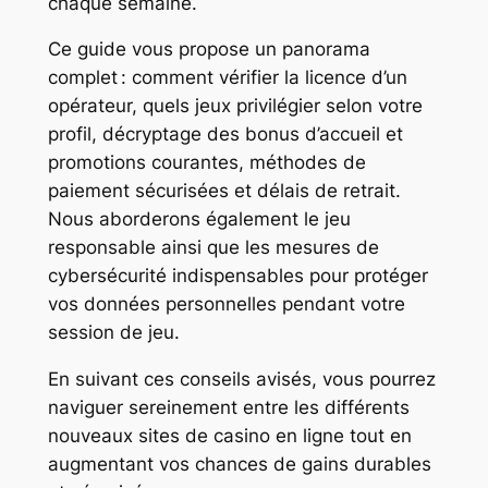
chaque semaine.
Ce guide vous propose un panorama
complet : comment vérifier la licence d’un
opérateur, quels jeux privilégier selon votre
profil, décryptage des bonus d’accueil et
promotions courantes, méthodes de
paiement sécurisées et délais de retrait.
Nous aborderons également le jeu
responsable ainsi que les mesures de
cybersécurité indispensables pour protéger
vos données personnelles pendant votre
session de jeu.
En suivant ces conseils avisés, vous pourrez
naviguer sereinement entre les différents
nouveaux sites de casino en ligne tout en
augmentant vos chances de gains durables