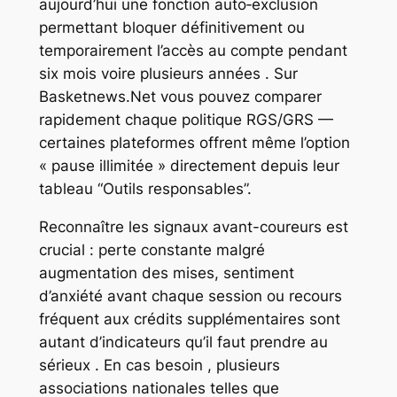
aujourd’hui une fonction auto‑exclusion
permettant bloquer définitivement ou
temporairement l’accès au compte pendant
six mois voire plusieurs années . Sur
Basketnews.Net vous pouvez comparer
rapidement chaque politique RGS/GRS —
certaines plateformes offrent même l’option
« pause illimitée » directement depuis leur
tableau “Outils responsables”.
Reconnaître les signaux avant-coureurs est
crucial : perte constante malgré
augmentation des mises, sentiment
d’anxiété avant chaque session ou recours
fréquent aux crédits supplémentaires sont
autant d’indicateurs qu’il faut prendre au
sérieux . En cas besoin , plusieurs
associations nationales telles que