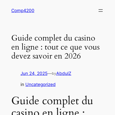
Skip
Comp4200
to
content
Guide complet du casino
en ligne : tout ce que vous
devez savoir en 2026
Jun 24, 2025
—
AbdulZ
by
in
Uncategorized
Guide complet du
casino en ligne :