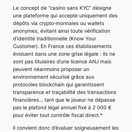
Le concept de “casino sans KYC” désigne
une plateforme qui accepte uniquement des
dépôts via crypto‑monnaies ou wallets
anonymes, évitant ainsi toute vérification
d’identité traditionnelle (
Know Your
Customer
). En France ces établissements
évoluent dans une zone grise légale : ils ne
sont pas titulaires d’une licence ANJ mais
peuvent néanmoins proposer un
environnement sécurisé grâce aux
protocoles blockchain qui garantissent
transparence et traçabilité des transactions
financières… tant que le joueur ne dépasse
pas le plafond légal annuel fixé à 2 000 €
pour éviter tout contrôle fiscal direct.*
Il convient donc d’évaluer soigneusement les