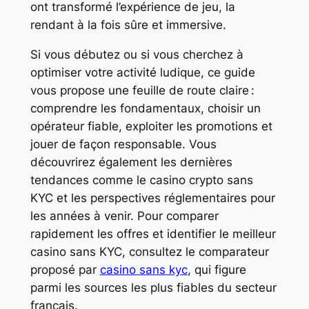
ont transformé l’expérience de jeu, la
rendant à la fois sûre et immersive.
Si vous débutez ou si vous cherchez à
optimiser votre activité ludique, ce guide
vous propose une feuille de route claire :
comprendre les fondamentaux, choisir un
opérateur fiable, exploiter les promotions et
jouer de façon responsable. Vous
découvrirez également les dernières
tendances comme le casino crypto sans
KYC et les perspectives réglementaires pour
les années à venir. Pour comparer
rapidement les offres et identifier le meilleur
casino sans KYC, consultez le comparateur
proposé par
casino sans kyc
, qui figure
parmi les sources les plus fiables du secteur
français.