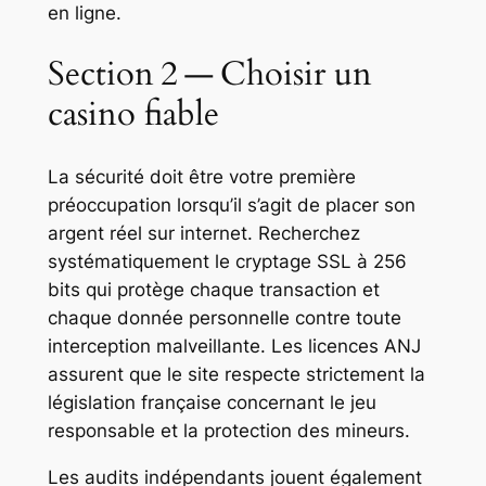
en ligne.
Section 2 — Choisir un
casino fiable
La sécurité doit être votre première
préoccupation lorsqu’il s’agit de placer son
argent réel sur internet. Recherchez
systématiquement le cryptage SSL à 256
bits qui protège chaque transaction et
chaque donnée personnelle contre toute
interception malveillante. Les licences ANJ
assurent que le site respecte strictement la
législation française concernant le jeu
responsable et la protection des mineurs.
Les audits indépendants jouent également