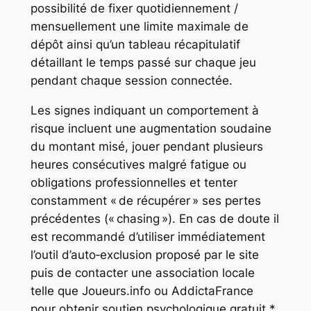
possibilité de fixer quotidiennement /
mensuellement une limite maximale de
dépôt ainsi qu’un tableau récapitulatif
détaillant le temps passé sur chaque jeu
pendant chaque session connectée.
Les signes indiquant un comportement à
risque incluent une augmentation soudaine
du montant misé, jouer pendant plusieurs
heures consécutives malgré fatigue ou
obligations professionnelles et tenter
constamment « de récupérer » ses pertes
précédentes (« chasing »). En cas de doute il
est recommandé d’utiliser immédiatement
l’outil d’auto‑exclusion proposé par le site
puis de contacter une association locale
telle que Joueurs.info ou AddictaFrance
pour obtenir soutien psychologique gratuit.*