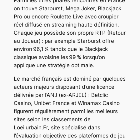
Parmi les titres phares rencontrés en France
on trouve Starburst, Mega Joker, Blackjack
Pro ou encore Roulette Live avec croupier
réel diffusé en streaming haute définition.
Chaque jeu possède son propre RTP (Retour
au Joueur) : par exemple Starburst offre
environ 96,1 % tandis que le Blackjack
classique avoisine les 99 % lorsqu’on
applique une stratégie optimale.
Le marché français est dominé par quelques
acteurs majeurs disposant d’une licence
délivrée par l’ANJ (ex‑ARJEL) : Betclic
Casino, Unibet France et Winamax Casino
figurent régulièrement parmi les meilleurs
sites selon les classements de
Loeilurbain.Fr, site spécialisé dans
l’évaluation objective des plateformes de jeu