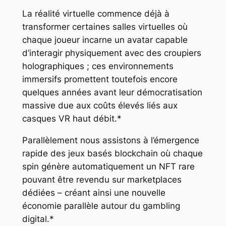
La réalité virtuelle commence déjà à
transformer certaines salles virtuelles où
chaque joueur incarne un avatar capable
d’interagir physiquement avec des croupiers
holographiques ; ces environnements
immersifs promettent toutefois encore
quelques années avant leur démocratisation
massive due aux coûts élevés liés aux
casques VR haut débit.*
Parallèlement nous assistons à l’émergence
rapide des jeux basés blockchain où chaque
spin génère automatiquement un NFT rare
pouvant être revendu sur marketplaces
dédiées – créant ainsi une nouvelle
économie parallèle autour du gambling
digital.*