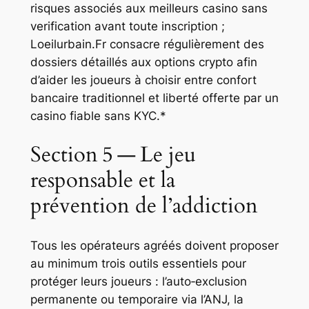
risques associés aux meilleurs casino sans
verification avant toute inscription ;
Loeilurbain.Fr consacre régulièrement des
dossiers détaillés aux options crypto afin
d’aider les joueurs à choisir entre confort
bancaire traditionnel et liberté offerte par un
casino fiable sans KYC.*
Section 5 — Le jeu
responsable et la
prévention de l’addiction
Tous les opérateurs agréés doivent proposer
au minimum trois outils essentiels pour
protéger leurs joueurs : l’auto‑exclusion
permanente ou temporaire via l’ANJ, la