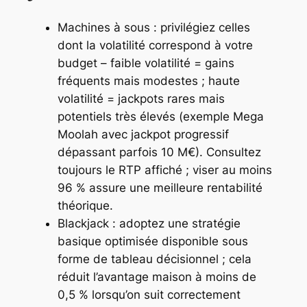
Machines à sous : privilégiez celles
dont la volatilité correspond à votre
budget – faible volatilité = gains
fréquents mais modestes ; haute
volatilité = jackpots rares mais
potentiels très élevés (exemple Mega
Moolah avec jackpot progressif
dépassant parfois 10 M€). Consultez
toujours le RTP affiché ; viser au moins
96 % assure une meilleure rentabilité
théorique.
Blackjack : adoptez une stratégie
basique optimisée disponible sous
forme de tableau décisionnel ; cela
réduit l’avantage maison à moins de
0,5 % lorsqu’on suit correctement