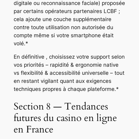
digitale ou reconnaissance faciale) proposée
par certains opérateurs partenaires LCBF ;
cela ajoute une couche supplémentaire
contre toute utilisation non autorisée du
compte même si votre smartphone était
volé.*
En définitive , choisissez votre support selon
vos priorités – rapidité & ergonomie native
vs flexibilité & accessibilité universelle – tout
en restant vigilant quant aux exigences
techniques propres à chaque plateforme.*
Section 8 — Tendances
futures du casino en ligne
en France