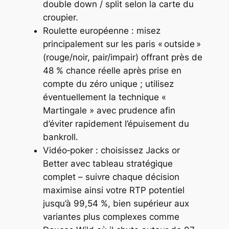
double down / split selon la carte du
croupier.
Roulette européenne : misez
principalement sur les paris « outside »
(rouge/noir, pair/impair) offrant près de
48 % chance réelle après prise en
compte du zéro unique ; utilisez
éventuellement la technique «
Martingale » avec prudence afin
d’éviter rapidement l’épuisement du
bankroll.
Vidéo‑poker : choisissez Jacks or
Better avec tableau stratégique
complet – suivre chaque décision
maximise ainsi votre RTP potentiel
jusqu’à 99,54 %, bien supérieur aux
variantes plus complexes comme