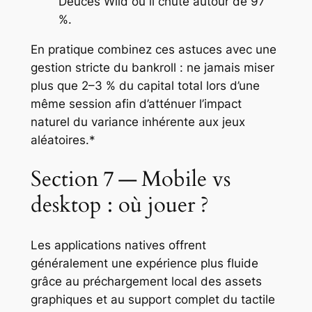
Deuces Wild où il chute autour de 97
%.
En pratique combinez ces astuces avec une
gestion stricte du bankroll : ne jamais miser
plus que 2–3 % du capital total lors d’une
même session afin d’atténuer l’impact
naturel du variance inhérente aux jeux
aléatoires.*
Section 7 — Mobile vs
desktop : où jouer ?
Les applications natives offrent
généralement une expérience plus fluide
grâce au préchargement local des assets
graphiques et au support complet du tactile