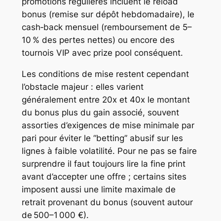
promotions régulières incluent le reload
bonus (remise sur dépôt hebdomadaire), le
cash‑back mensuel (remboursement de 5–
10 % des pertes nettes) ou encore des
tournois VIP avec prize pool conséquent.
Les conditions de mise restent cependant
l’obstacle majeur : elles varient
généralement entre 20x et 40x le montant
du bonus plus du gain associé, souvent
assorties d’exigences de mise minimale par
pari pour éviter le “betting” abusif sur les
lignes à faible volatilité. Pour ne pas se faire
surprendre il faut toujours lire la fine print
avant d’accepter une offre ; certains sites
imposent aussi une limite maximale de
retrait provenant du bonus (souvent autour
de 500–1 000 €).