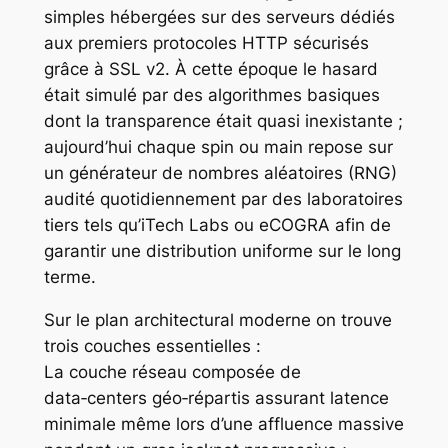
simples hébergées sur des serveurs dédiés
aux premiers protocoles HTTP sécurisés
grâce à SSL v2. À cette époque le hasard
était simulé par des algorithmes basiques
dont la transparence était quasi inexistante ;
aujourd’hui chaque spin ou main repose sur
un générateur de nombres aléatoires (RNG)
audité quotidiennement par des laboratoires
tiers tels qu’iTech Labs ou eCOGRA afin de
garantir une distribution uniforme sur le long
terme.
Sur le plan architectural moderne on trouve
trois couches essentielles :
La couche réseau composée de
data‑centers géo‑répartis assurant latence
minimale même lors d’une affluence massive