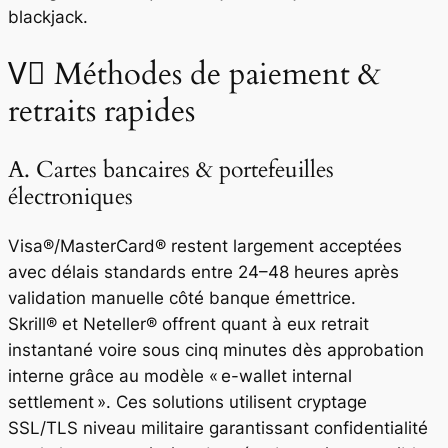
blackjack.
V️⃣ Méthodes de paiement &
retraits rapides
A. Cartes bancaires & portefeuilles
électroniques
Visa®/MasterCard® restent largement acceptées
avec délais standards entre 24–48 heures après
validation manuelle côté banque émettrice.
Skrill® et Neteller® offrent quant à eux retrait
instantané voire sous cinq minutes dès approbation
interne grâce au modèle « e-wallet internal
settlement ». Ces solutions utilisent cryptage
SSL/TLS niveau militaire garantissant confidentialité