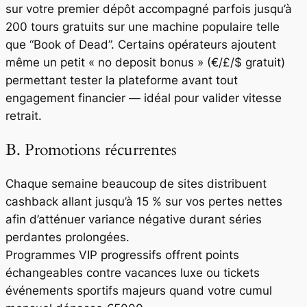
sur votre premier dépôt accompagné parfois jusqu’à
200 tours gratuits sur une machine populaire telle
que “Book of Dead”. Certains opérateurs ajoutent
même un petit « no deposit bonus » (€/£/$ gratuit)
permettant tester la plateforme avant tout
engagement financier — idéal pour valider vitesse
retrait.
B. Promotions récurrentes
Chaque semaine beaucoup de sites distribuent
cashback allant jusqu’à 15 % sur vos pertes nettes
afin d’atténuer variance négative durant séries
perdantes prolongées.
Programmes VIP progressifs offrent points
échangeables contre vacances luxe ou tickets
événements sportifs majeurs quand votre cumul