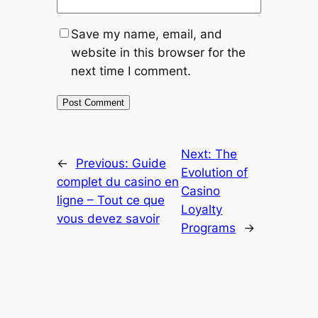
Save my name, email, and
website in this browser for the
next time I comment.
Next:
The
←
Previous:
Guide
Evolution of
complet du casino en
Casino
ligne – Tout ce que
Loyalty
vous devez savoir
Programs
→