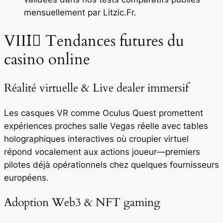
mensuellement par Litzic.Fr.
VIII️⃣ Tendances futures du
casino online
Réalité virtuelle & Live dealer immersif
Les casques VR comme Oculus Quest promettent
expériences proches salle Vegas réelle avec tables
holographiques interactives où croupier virtuel
répond vocalement aux actions joueur—premiers
pilotes déjà opérationnels chez quelques fournisseurs
européens.
Adoption Web3 & NFT gaming