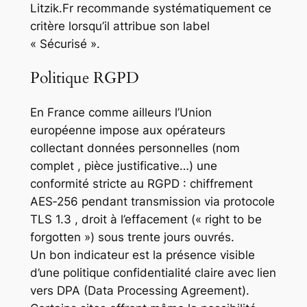
Litzik.Fr recommande systématiquement ce
critère lorsqu’il attribue son label
« Sécurisé ».
Politique RGPD
En France comme ailleurs l’Union
européenne impose aux opérateurs
collectant données personnelles (nom
complet , pièce justificative…) une
conformité stricte au RGPD : chiffrement
AES‑256 pendant transmission via protocole
TLS 1.​3 , droit à l’effacement (« right to be
forgotten ») sous trente jours ouvrés.
Un bon indicateur est la présence visible
d’une politique confidentialité claire avec lien
vers DPA (Data Processing Agreement).