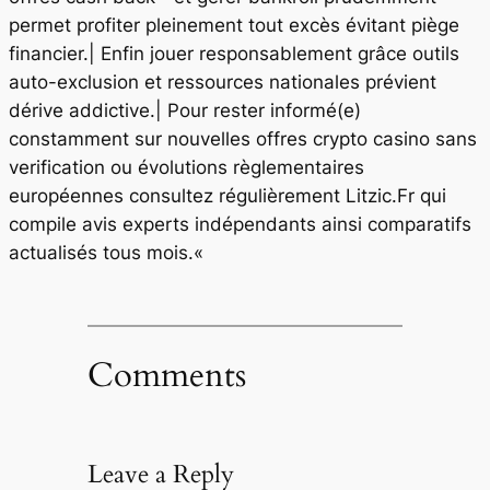
permet profiter pleinement tout excès évitant piège
financier.| Enfin jouer responsablement grâce outils
auto-exclusion et ressources nationales prévient
dérive addictive.| Pour rester informé(e)
constamment sur nouvelles offres crypto casino sans
verification ou évolutions règlementaires
européennes consultez régulièrement Litzic.Fr qui
compile avis experts indépendants ainsi comparatifs
actualisés tous mois.«
Comments
Leave a Reply