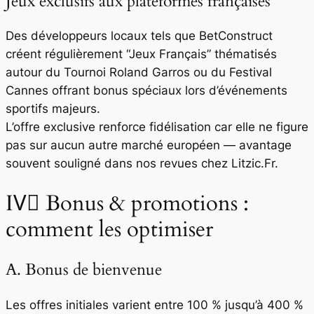
Jeux exclusifs aux plateformes françaises
Des développeurs locaux tels que BetConstruct
créent régulièrement “Jeux Français” thématisés
autour du Tournoi Roland Garros ou du Festival
Cannes offrant bonus spéciaux lors d’événements
sportifs majeurs.
L’offre exclusive renforce fidélisation car elle ne figure
pas sur aucun autre marché européen — avantage
souvent souligné dans nos revues chez Litzic.Fr.
IV️⃣ Bonus & promotions :
comment les optimiser
A. Bonus de bienvenue
Les offres initiales varient entre 100 % jusqu’à 400 %