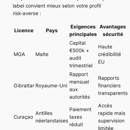
label convient mieux selon votre profil
risk‑averse :
Exigences
Avantages
Licence
Pays
principales
sécurité
Capital
Haute
€500k +
MGA
Malte
crédibilité
audit
EU
trimestriel
Rapport
Rapports
mensuel
Gibraltar
Royaume-Uni
financiers
aux
transparents
autorités
Accès
Paiement
Antilles
rapide mais
Curaçao
taxes
néerlandaises
supervision
réduit
limitée