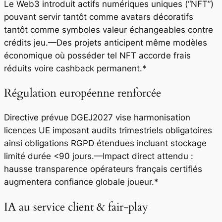
Le Web3 introduit actifs numériques uniques (“NFT”)
pouvant servir tantôt comme avatars décoratifs
tantôt comme symboles valeur échangeables contre
crédits jeu.—Des projets anticipent même modèles
économique où posséder tel NFT accorde frais
réduits voire cashback permanent.*
Régulation européenne renforcée
Directive prévue DGEJ2027 vise harmonisation
licences UE imposant audits trimestriels obligatoires
ainsi obligations RGPD étendues incluant stockage
limité durée <90 jours.—Impact direct attendu :
hausse transparence opérateurs français certifiés
augmentera confiance globale joueur.*
IA au service client & fair-play