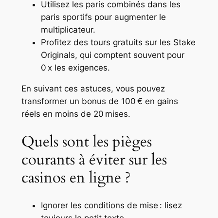
Utilisez les paris combinés dans les
paris sportifs pour augmenter le
multiplicateur.
Profitez des tours gratuits sur les Stake
Originals, qui comptent souvent pour
0 x les exigences.
En suivant ces astuces, vous pouvez
transformer un bonus de 100 € en gains
réels en moins de 20 mises.
Quels sont les pièges
courants à éviter sur les
casinos en ligne ?
Ignorer les conditions de mise : lisez