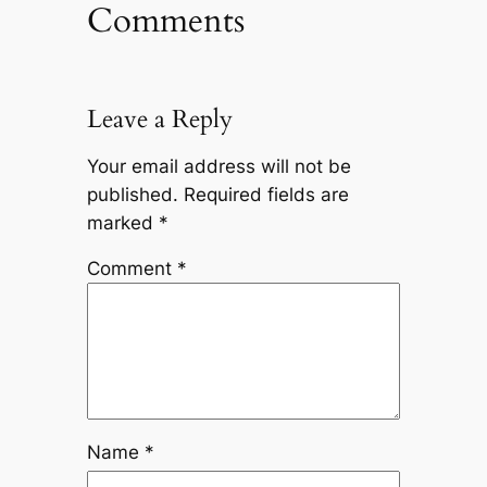
Comments
Leave a Reply
Your email address will not be
published.
Required fields are
marked
*
Comment
*
Name
*