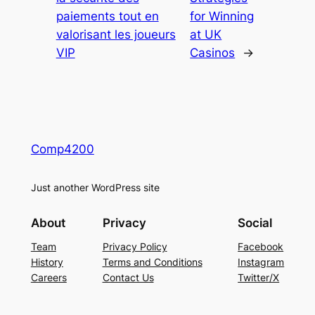
paiements tout en
for Winning
valorisant les joueurs
at UK
VIP
Casinos
→
Comp4200
Just another WordPress site
About
Privacy
Social
Team
Privacy Policy
Facebook
History
Terms and Conditions
Instagram
Careers
Contact Us
Twitter/X