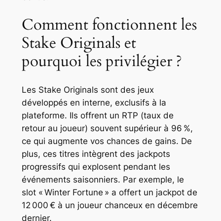
Comment fonctionnent les
Stake Originals et
pourquoi les privilégier ?
Les Stake Originals sont des jeux
développés en interne, exclusifs à la
plateforme. Ils offrent un RTP (taux de
retour au joueur) souvent supérieur à 96 %,
ce qui augmente vos chances de gains. De
plus, ces titres intègrent des jackpots
progressifs qui explosent pendant les
événements saisonniers. Par exemple, le
slot « Winter Fortune » a offert un jackpot de
12 000 € à un joueur chanceux en décembre
dernier.