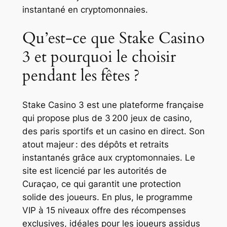
instantané en cryptomonnaies.
Qu’est‑ce que Stake Casino
3 et pourquoi le choisir
pendant les fêtes ?
Stake Casino 3 est une plateforme française
qui propose plus de 3 200 jeux de casino,
des paris sportifs et un casino en direct. Son
atout majeur : des dépôts et retraits
instantanés grâce aux cryptomonnaies. Le
site est licencié par les autorités de
Curaçao, ce qui garantit une protection
solide des joueurs. En plus, le programme
VIP à 15 niveaux offre des récompenses
exclusives, idéales pour les joueurs assidus