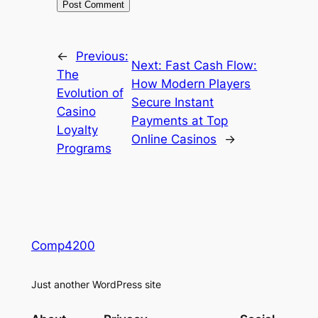
←
Previous:
Next:
Fast Cash Flow:
The
How Modern Players
Evolution of
Secure Instant
Casino
Payments at Top
Loyalty
Online Casinos
→
Programs
Comp4200
Just another WordPress site