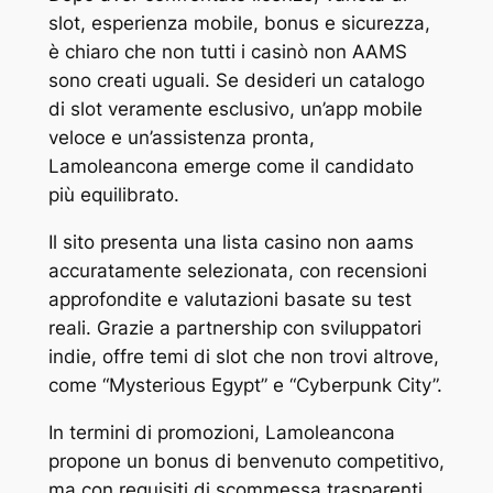
slot, esperienza mobile, bonus e sicurezza,
è chiaro che non tutti i casinò non AAMS
sono creati uguali. Se desideri un catalogo
di slot veramente esclusivo, un’app mobile
veloce e un’assistenza pronta,
Lamoleancona emerge come il candidato
più equilibrato.
Il sito presenta una lista casino non aams
accuratamente selezionata, con recensioni
approfondite e valutazioni basate su test
reali. Grazie a partnership con sviluppatori
indie, offre temi di slot che non trovi altrove,
come “Mysterious Egypt” e “Cyberpunk City”.
In termini di promozioni, Lamoleancona
propone un bonus di benvenuto competitivo,
ma con requisiti di scommessa trasparenti