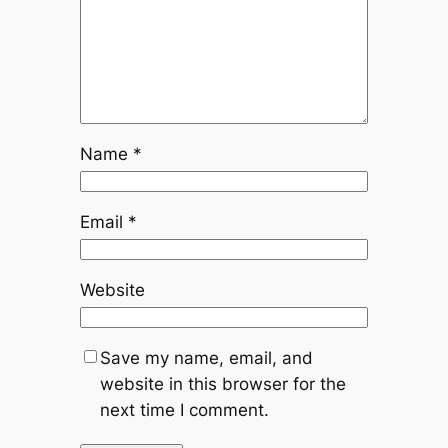
Name
*
Email
*
Website
Save my name, email, and
website in this browser for the
next time I comment.