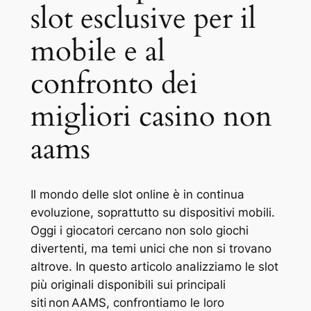
slot esclusive per il
mobile e al
confronto dei
migliori casino non
aams
Il mondo delle slot online è in continua
evoluzione, soprattutto su dispositivi mobili.
Oggi i giocatori cercano non solo giochi
divertenti, ma temi unici che non si trovano
altrove. In questo articolo analizziamo le slot
più originali disponibili sui principali
siti non AAMS, confrontiamo le loro