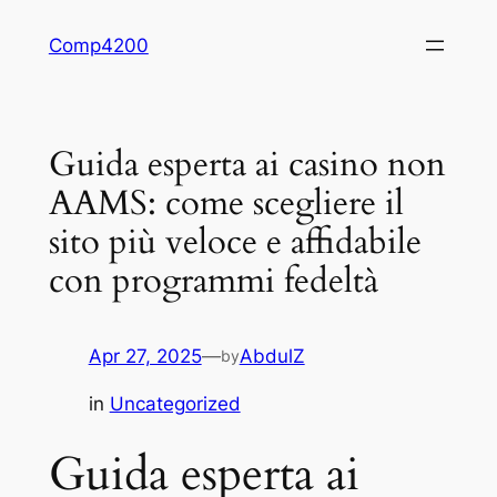
Skip
Comp4200
to
content
Guida esperta ai casino non
AAMS: come scegliere il
sito più veloce e affidabile
con programmi fedeltà
Apr 27, 2025
—
AbdulZ
by
in
Uncategorized
Guida esperta ai