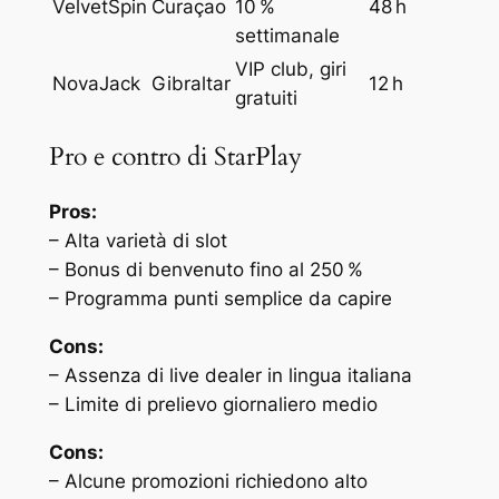
VelvetSpin
Curaçao
10 %
48 h
settimanale
VIP club, giri
NovaJack
Gibraltar
12 h
gratuiti
Pro e contro di StarPlay
Pros:
– Alta varietà di slot
– Bonus di benvenuto fino al 250 %
– Programma punti semplice da capire
Cons:
– Assenza di live dealer in lingua italiana
– Limite di prelievo giornaliero medio
Cons:
– Alcune promozioni richiedono alto