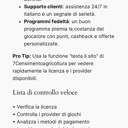
Supporto clienti
: assistenza 24/7 in
italiano è un segnale di serietà.
Programmi fedeltà
: un buon
programma premia la costanza del
giocatore con punti, cashback e offerte
personalizzate.
Pro Tip:
Usa la funzione “testa il sito” di
7Censimentoagricoltura per vedere
rapidamente la licenza e i provider
disponibili.
Lista di controllo veloce
• Verifica la licenza
• Controlla i provider di giochi
• Analizza i metodi di pagamento