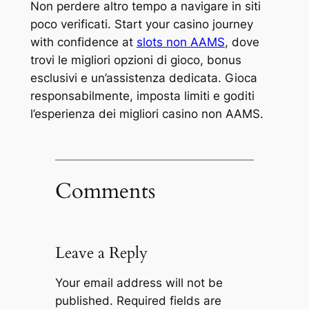
Non perdere altro tempo a navigare in siti
poco verificati. Start your casino journey
with confidence at
slots non AAMS
, dove
trovi le migliori opzioni di gioco, bonus
esclusivi e un’assistenza dedicata. Gioca
responsabilmente, imposta limiti e goditi
l’esperienza dei migliori casino non AAMS.
Comments
Leave a Reply
Your email address will not be
published.
Required fields are