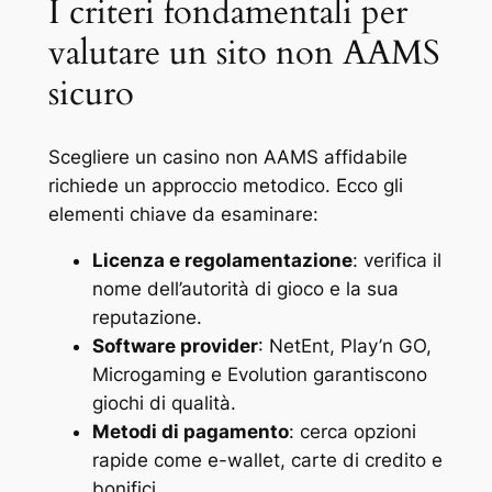
I criteri fondamentali per
valutare un sito non AAMS
sicuro
Scegliere un casino non AAMS affidabile
richiede un approccio metodico. Ecco gli
elementi chiave da esaminare:
Licenza e regolamentazione
: verifica il
nome dell’autorità di gioco e la sua
reputazione.
Software provider
: NetEnt, Play’n GO,
Microgaming e Evolution garantiscono
giochi di qualità.
Metodi di pagamento
: cerca opzioni
rapide come e-wallet, carte di credito e
bonifici.