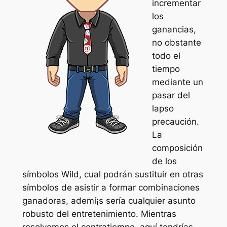
incrementar
los
ganancias,
no obstante
todo el
tiempo
mediante un
pasar del
lapso
precaución.
La
composición
de los
símbolos Wild, cual podrán sustituir en otras
símbolos de asistir a formar combinaciones
ganadoras, ademí¡s serí­a cualquier asunto
robusto del entretenimiento. Mientras
resolvemos el contratiempo, aquí tendrí­as