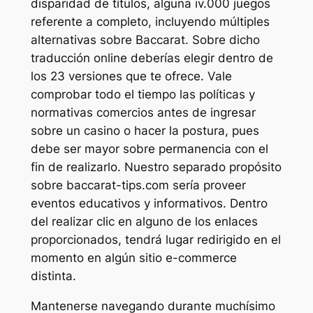
disparidad de títulos, alguna iv.000 juegos
referente a completo, incluyendo múltiples
alternativas sobre Baccarat. Sobre dicho
traducción online deberías elegir dentro de
los 23 versiones que te ofrece. Vale
comprobar todo el tiempo las políticas y
normativas comercios antes de ingresar
sobre un casino o hacer la postura, pues
debe ser mayor sobre permanencia con el
fin de realizarlo. Nuestro separado propósito
sobre baccarat-tips.com serí­a proveer
eventos educativos y informativos. Dentro
del realizar clic en alguno de los enlaces
proporcionados, tendrá lugar redirigido en el
momento en algún sitio e-commerce
distinta.
Mantenerse navegando durante muchísimo