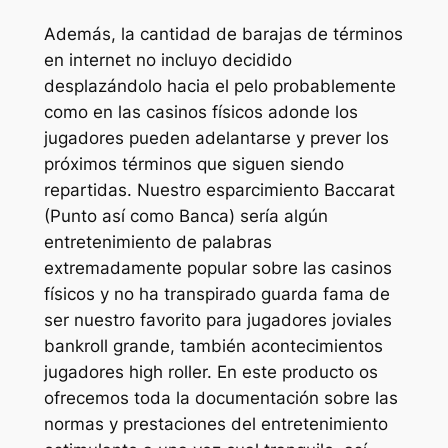
Además, la cantidad de barajas de términos
en internet no incluyo decidido
desplazándolo hacia el pelo probablemente
como en las casinos físicos adonde los
jugadores pueden adelantarse y prever los
próximos términos que siguen siendo
repartidas.
Nuestro esparcimiento Baccarat
(Punto así­ como Banca) serí­a algún
entretenimiento de palabras
extremadamente popular sobre las casinos
físicos y no ha transpirado guarda fama de
ser nuestro favorito para jugadores joviales
bankroll grande, también acontecimientos
jugadores high roller. En este producto os
ofrecemos toda la documentación sobre las
normas y prestaciones del entretenimiento