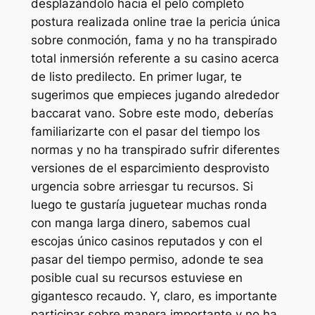
desplazándolo hacia el pelo completo
postura realizada online trae la pericia única
sobre conmoción, fama y no ha transpirado
total inmersión referente a su casino acerca
de listo predilecto. En primer lugar, te
sugerimos que empieces jugando alrededor
baccarat vano. Sobre este modo, deberías
familiarizarte con el pasar del tiempo los
normas y no ha transpirado sufrir diferentes
versiones de el esparcimiento desprovisto
urgencia sobre arriesgar tu recursos. Si
luego te gustaría juguetear muchas ronda
con manga larga dinero, sabemos cual
escojas único casinos reputados y con el
pasar del tiempo permiso, adonde te sea
posible cual su recursos estuviese en
gigantesco recaudo. Y, claro, es importante
participar sobre manera importante y no ha