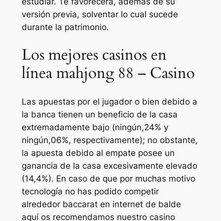
estudiar. Te favorecerá, además de su
versión previa, solventar lo cual sucede
durante la patrimonio.
Los mejores casinos en
línea mahjong 88 – Casino
Las apuestas por el jugador o bien debido a
la banca tienen un beneficio de la casa
extremadamente bajo (ningún,24% y
ningún,06%, respectivamente); no obstante,
la apuesta debido al empate posee un
ganancia de la casa excesivamente elevado
(14,4%). En caso de que por muchas motivo
tecnología no has podido competir
alrededor baccarat en internet de balde
aquí os recomendamos nuestro casino