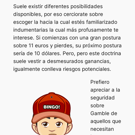
Suele existir diferentes posibilidades
disponibles, por eso cerciorate sobre
escoger la hacia la cual estés familiarizado
indumentarias la cual más profusamente te
interese. Si comienzas con una gran postura
sobre 11 euros y pierdes, su próximo postura
sería de 10 dólares. Pero, pero este doctrina
suele vestir a desmesurados ganancias,
igualmente conlleva riesgos potenciales.
Prefiero
apreciar a la
seguridad
sobre
Gamble de
aquellos que
necesitan