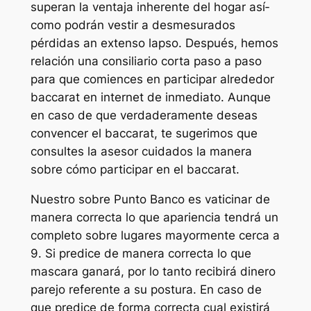
superan la ventaja inherente del hogar así­
como podrán vestir a desmesurados
pérdidas an extenso lapso. Después, hemos
relación una consiliario corta paso a paso
para que comiences en participar alrededor
baccarat en internet de inmediato. Aunque
en caso de que verdaderamente deseas
convencer el baccarat, te sugerimos que
consultes la asesor cuidados la manera
sobre cómo participar en el baccarat.
Nuestro sobre Punto Banco es vaticinar de
manera correcta lo que apariencia tendrá un
completo sobre lugares mayormente cerca a
9. Si predice de manera correcta lo que
mascara ganará, por lo tanto recibirá dinero
parejo referente a su postura. En caso de
que predice de forma correcta cual existirá