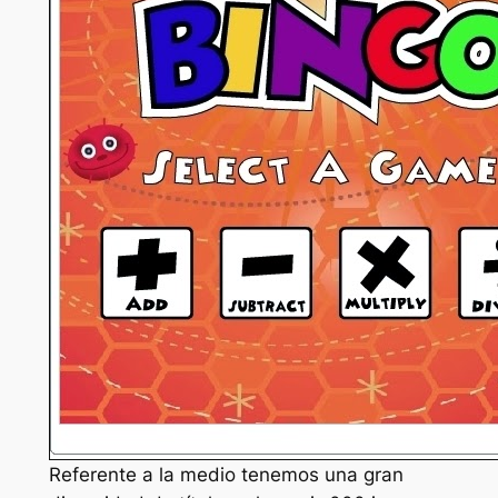
Referente a la medio tenemos una gran