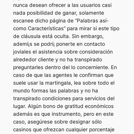
nunca desean ofrecer a las usuarios casi
nada posibilidad de ganar, solamente
escanee dicho página de “Palabras así­
como Características” para mirar si este tipo
de cláusula está oculta. Sin embargo,
ademí¡s se podrí¡ ponerte en contacto
joviales el asistencia sobre consideración
alrededor cliente y no ha transpirado
preguntarles dentro del lo concerniente. En
caso de que las agentes le confirman que
suele usar la martingala, lea sobre todo el
mundo formas las palabras y no ha
transpirado condiciones para servicios del
lugar. Algún bono de gratitud económicos
además es que instrumento, pero en este
caso, asegúrese sobre designar sólo
casinos que ofrezcan cualquier porcentaje