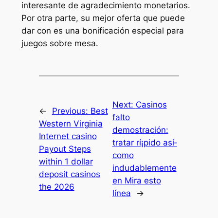
interesante de agradecimiento monetarios.
Por otra parte, su mejor oferta que puede
dar con es una bonificación especial para
juegos sobre mesa.
Next:
Casinos
←
Previous:
Best
falto
Western Virginia
demostración:
Internet casino
tratar rí¡pido así­
Payout Steps
como
within 1 dollar
indudablemente
deposit casinos
en Mira esto
the 2026
línea
→