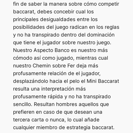
fin de saber la manera sobre cómo competir
baccarat, debes concebir cual los
principales desigualdades entre los
posibilidades del juego radican en los reglas
y no ha transpirado dentro del dominación
que tiene el jugador sobre nuestro juego.
Nuestro Aspecto Banco es nuestro más
cómodo así­ como jugado, mientras cual
nuestro Chemin sobre Fer deja más
profusamente relación de el jugador,
desplazándolo hacia el pelo el Mini Baccarat
resulta una interpretación más
profusamente rápida y no ha transpirado
sencillo. Resultan hombres aquellos que
prefieren en caso de que desean una
tercera carta o nunca, lo cual añade
cualquier miembro de estrategia baccarat.