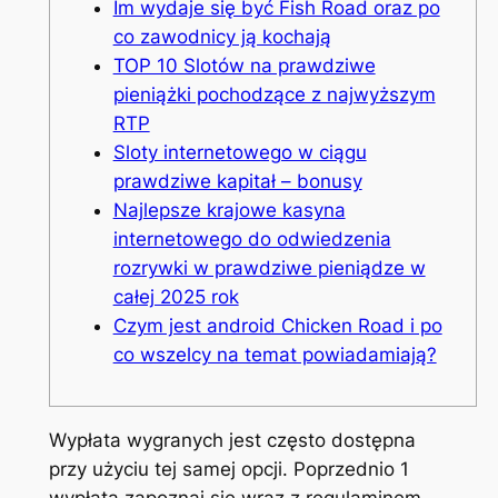
Im wydaje się być Fish Road oraz po
co zawodnicy ją kochają
TOP 10 Slotów na prawdziwe
pieniążki pochodzące z najwyższym
RTP
Sloty internetowego w ciągu
prawdziwe kapitał – bonusy
Najlepsze krajowe kasyna
internetowego do odwiedzenia
rozrywki w prawdziwe pieniądze w
całej 2025 rok
Czym jest android Chicken Road i po
co wszelcy na temat powiadamiają?
Wypłata wygranych jest często dostępna
przy użyciu tej samej opcji. Poprzednio 1