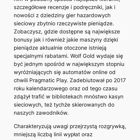
szczegółowe recenzje i podręczniki, jak i
nowości z dziedziny gier hazardowych
sieciowy zbytnio rzeczywiste pieniądze.
Zobaczysz, gdzie dostępne są największe
bonusy jak i również jakie maszyny dzięki
pieniądze aktualnie otoczone istnieją
specjalnymi rabatami. Wolf Gold wydaje się
być jednym spośród w największym stopniu
wyróżniających się automatów online od
chwili Pragmatic Play. Zadebiutował po 2017
roku kalendarzowego oraz od tego czasu
zdążył trafić w bibliotekach mnóstwo kasyn
sieciowych, też tychże skierowanych do
naszych zawodników.
Charakteryzują uwagi przejrzystą rozgrywką,
mniejszą liczbą linii wypłat oraz