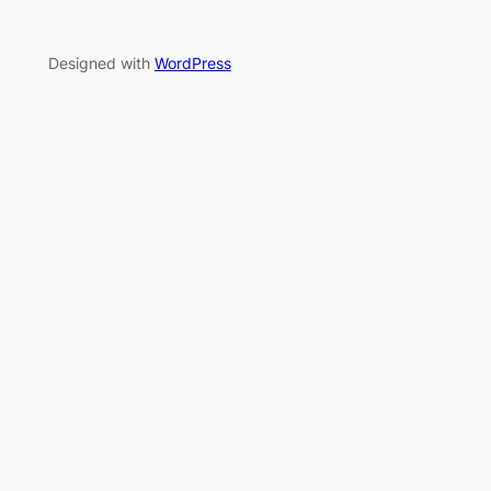
Designed with
WordPress