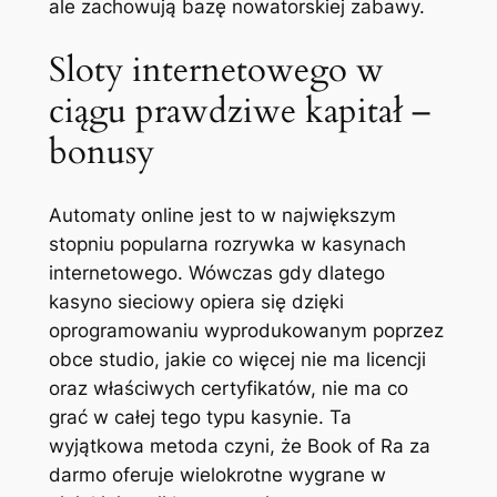
ale zachowują bazę nowatorskiej zabawy.
Sloty internetowego w
ciągu prawdziwe kapitał –
bonusy
Automaty online jest to w największym
stopniu popularna rozrywka w kasynach
internetowego. Wówczas gdy dlatego
kasyno sieciowy opiera się dzięki
oprogramowaniu wyprodukowanym poprzez
obce studio, jakie co więcej nie ma licencji
oraz właściwych certyfikatów, nie ma co
grać w całej tego typu kasynie. Ta
wyjątkowa metoda czyni, że Book of Ra za
darmo oferuje wielokrotne wygrane w