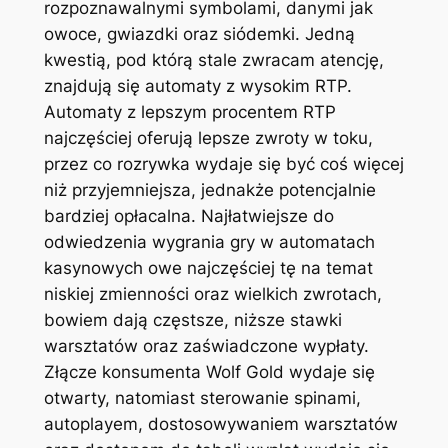
rozpoznawalnymi symbolami, danymi jak
owoce, gwiazdki oraz siódemki. Jedną
kwestią, pod którą stale zwracam atencję,
znajdują się automaty z wysokim RTP.
Automaty z lepszym procentem RTP
najczęściej oferują lepsze zwroty w toku,
przez co rozrywka wydaje się być coś więcej
niż przyjemniejsza, jednakże potencjalnie
bardziej opłacalna. Najłatwiejsze do
odwiedzenia wygrania gry w automatach
kasynowych owe najczęściej tę na temat
niskiej zmienności oraz wielkich zwrotach,
bowiem dają częstsze, niższe stawki
warsztatów oraz zaświadczone wypłaty.
Złącze konsumenta Wolf Gold wydaje się
otwarty, natomiast sterowanie spinami,
autoplayem, dostosowywaniem warsztatów