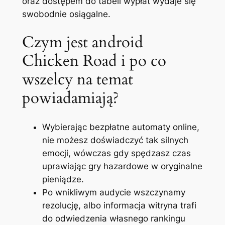
oraz dostępem do tabeli wypłat wydaje się
swobodnie osiągalne.
Czym jest android
Chicken Road i po co
wszelcy na temat
powiadamiają?
Wybierając bezpłatne automaty online,
nie możesz doświadczyć tak silnych
emocji, wówczas gdy spędzasz czas
uprawiając gry hazardowe w oryginalne
pieniądze.
Po wnikliwym audycie wszczynamy
rezolucję, albo informacja witryna trafi
do odwiedzenia własnego rankingu