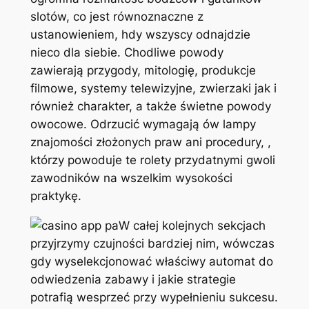
slotów, co jest równoznaczne z
ustanowieniem, hdy ​​wszyscy odnajdzie
nieco dla siebie. Chodliwe powody
zawierają przygody, mitologię, produkcje
filmowe, systemy telewizyjne, zwierzaki jak i
również charakter, a także świetne powody
owocowe. Odrzucić wymagają ów lampy
znajomości złożonych praw ani procedury, ,
którzy powoduje te rolety przydatnymi gwoli
zawodników na wszelkim wysokości
praktykę.
W całej kolejnych sekcjach
przyjrzymy czujności bardziej nim, wówczas
gdy wyselekcjonować właściwy automat do
odwiedzenia zabawy i jakie strategie
potrafią wesprzeć przy wypełnieniu sukcesu.