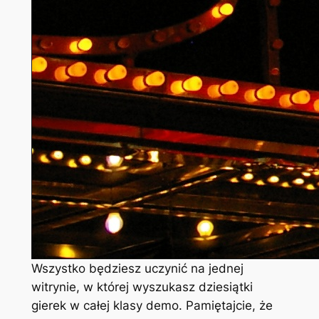
Wszystko będziesz uczynić na jednej
witrynie, w której wyszukasz dziesiątki
gierek w całej klasy demo. Pamiętajcie, że