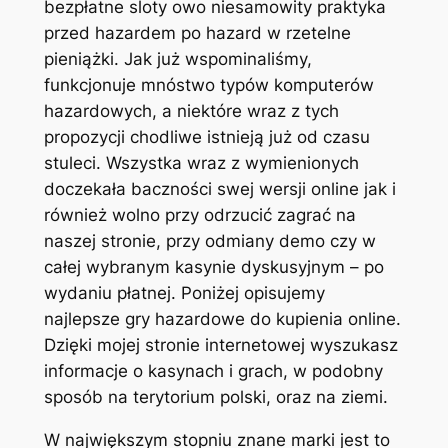
bezpłatne sloty owo niesamowity praktyka
przed hazardem po hazard w rzetelne
pieniążki. Jak już wspominaliśmy,
funkcjonuje mnóstwo typów komputerów
hazardowych, a niektóre wraz z tych
propozycji chodliwe istnieją już od czasu
stuleci. Wszystka wraz z wymienionych
doczekała baczności swej wersji online jak i
również wolno przy odrzucić zagrać na
naszej stronie, przy odmiany demo czy w
całej wybranym kasynie dyskusyjnym – po
wydaniu płatnej. Poniżej opisujemy
najlepsze gry hazardowe do kupienia online.
Dzięki mojej stronie internetowej wyszukasz
informacje o kasynach i grach, w podobny
sposób na terytorium polski, oraz na ziemi.
W największym stopniu znane marki jest to