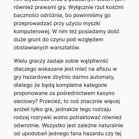
również prawami gry. Wyłącznie rzut kośćmi
baczności odróżnia, bo powinniśmy go
przeprowadzać przy użyciu myszki
komputerowej. W nim też posiadamy dość
duże grunt do czynu pod względem
obstawianych warsztatów.
Wielu graczy zadaje sobie wątpliwość
dlaczego wskazane jest mieć na afiszu w
gry hazardowe zbytnio darmo automaty,
dlatego że będą kompletne kategorie
proponowane za pośrednictwem kasyno
sieciowy? Przecież, to coś znacznie więcej
aniżeli tylko gra, jednakże tego rodzaju
rodzaj rozrywki wolno potraktować również
odwrotnie. Wszystko jest zależne naturalnie
od upodobań jednego fana hazardu czy tej