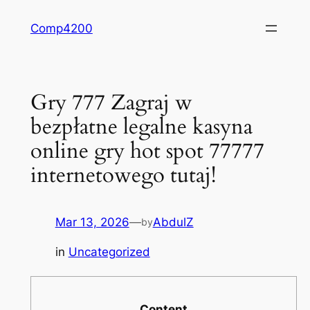
Skip
Comp4200
to
content
Gry 777 Zagraj w
bezpłatne legalne kasyna
online gry hot spot 77777
internetowego tutaj!
Mar 13, 2026
—
AbdulZ
by
in
Uncategorized
Content