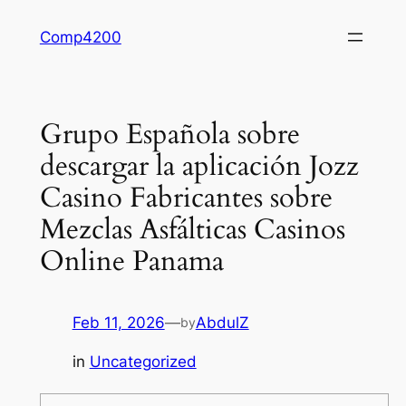
Skip
Comp4200
to
content
Grupo Española sobre
descargar la aplicación Jozz
Casino Fabricantes sobre
Mezclas Asfálticas Casinos
Online Panama
Feb 11, 2026
—
AbdulZ
by
in
Uncategorized