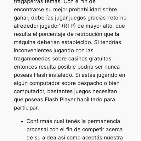
tragaperras temas. Con el fin de
encontrarse su mejor probabilidad sobre
ganar, deberías jugar juegos gracias ‘retorno
alrededor jugador’ (RTP) de mayor alto, que
resulta el porcentaje de retribución que la
máquina deberían establecido. Si tendrí­as
inconvenientes jugando con las
tragamonedas sobre casinos gratuitas,
entonces resulta posible podrí­a ser nunca
poseas Flash instalado. Si estás jugando en
algún computador sobre despacho o bien
computador, bastantes juegos necesitan
que poseas Flash Player habilitado para
participar.
Confirmás cual tenés la permanencia
procesal con el fin de competir acerca
de su aldea así­ como aceptás nuestra