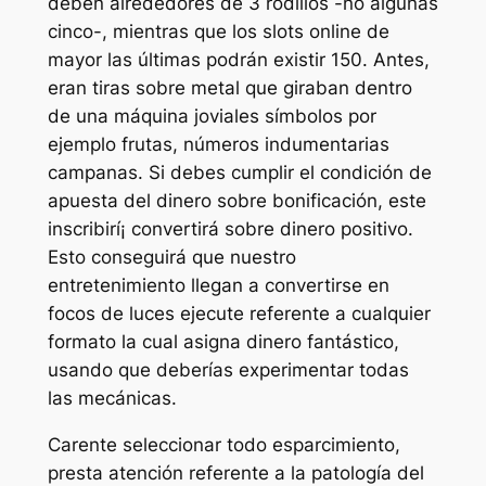
deben alrededores de 3 rodillos -no algunas
cinco-, mientras que los slots online de
mayor las últimas podrán existir 150. Antes,
eran tiras sobre metal que giraban dentro
de una máquina joviales símbolos por
ejemplo frutas, números indumentarias
campanas. Si debes cumplir el condición de
apuesta del dinero sobre bonificación, este
inscribirí¡ convertirá sobre dinero positivo.
Esto conseguirá que nuestro
entretenimiento llegan a convertirse en
focos de luces ejecute referente a cualquier
formato la cual asigna dinero fantástico,
usando que deberías experimentar todas
las mecánicas.
Carente seleccionar todo esparcimiento,
presta atención referente a la patologí­a del