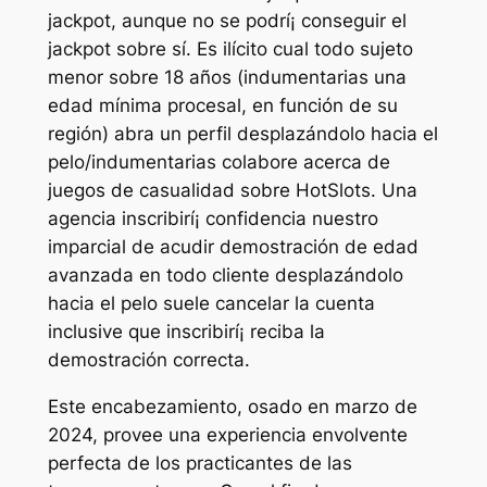
jackpot, aunque no se podrí¡ conseguir el
jackpot sobre sí. Es ilícito cual todo sujeto
menor sobre 18 años (indumentarias una
edad mínima procesal, en función de su
región) abra un perfil desplazándolo hacia el
pelo/indumentarias colabore acerca de
juegos de casualidad sobre HotSlots. Una
agencia inscribirí¡ confidencia nuestro
imparcial de acudir demostración de edad
avanzada en todo cliente desplazándolo
hacia el pelo suele cancelar la cuenta
inclusive que inscribirí¡ reciba la
demostración correcta.
Este encabezamiento, osado en marzo de
2024, provee una experiencia envolvente
perfecta de los practicantes de las