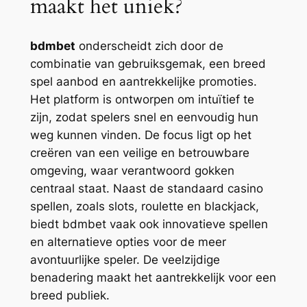
maakt het uniek?
bdmbet
onderscheidt zich door de
combinatie van gebruiksgemak, een breed
spel aanbod en aantrekkelijke promoties.
Het platform is ontworpen om intuïtief te
zijn, zodat spelers snel en eenvoudig hun
weg kunnen vinden. De focus ligt op het
creëren van een veilige en betrouwbare
omgeving, waar verantwoord gokken
centraal staat. Naast de standaard casino
spellen, zoals slots, roulette en blackjack,
biedt bdmbet vaak ook innovatieve spellen
en alternatieve opties voor de meer
avontuurlijke speler. De veelzijdige
benadering maakt het aantrekkelijk voor een
breed publiek.