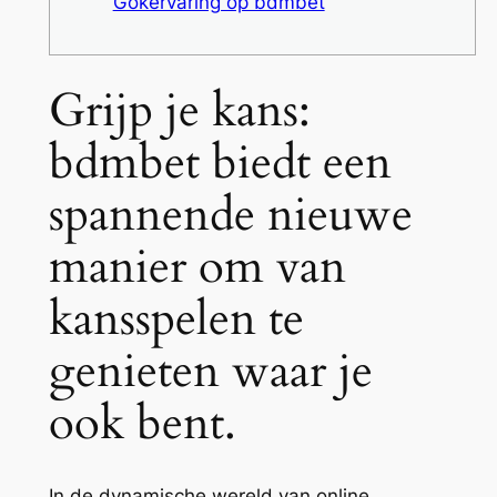
Gokervaring op bdmbet
Grijp je kans:
bdmbet biedt een
spannende nieuwe
manier om van
kansspelen te
genieten waar je
ook bent.
In de dynamische wereld van online