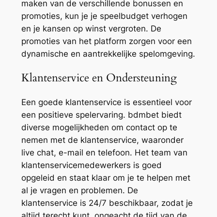
maken van de verschillende bonussen en
promoties, kun je je speelbudget verhogen
en je kansen op winst vergroten. De
promoties van het platform zorgen voor een
dynamische en aantrekkelijke spelomgeving.
Klantenservice en Ondersteuning
Een goede klantenservice is essentieel voor
een positieve spelervaring. bdmbet biedt
diverse mogelijkheden om contact op te
nemen met de klantenservice, waaronder
live chat, e-mail en telefoon. Het team van
klantenservicemedewerkers is goed
opgeleid en staat klaar om je te helpen met
al je vragen en problemen. De
klantenservice is 24/7 beschikbaar, zodat je
altijd terecht kunt, ongeacht de tijd van de