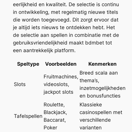
eerlijkheid en kwaliteit. De selectie is continu
in ontwikkeling, met regelmatig nieuwe titels
die worden toegevoegd. Dit zorgt ervoor dat
je altijd iets nieuws te ontdekken hebt. Het
de selectie aan spellen in combinatie met de
gebruiksvriendelijkheid maakt bdmbet tot
een aantrekkelijk platform.
Speltype
Voorbeelden
Kenmerken
Breed scala aan
Fruitmachines,
thema’s,
Slots
videoslots,
inzetmogelijkheden
jackpot slots
en bonusfuncties
Roulette,
Klassieke
Blackjack,
casinospellen met
Tafelspellen
Baccarat,
verschillende
Poker
varianten