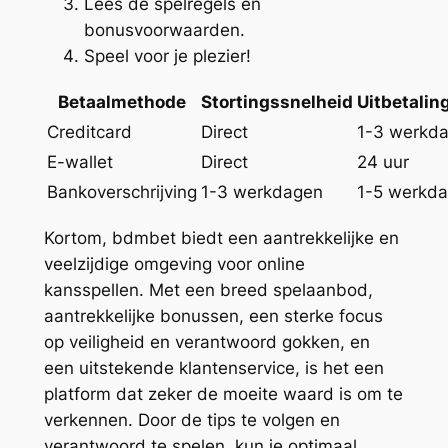
Lees de spelregels en
bonusvoorwaarden.
Speel voor je plezier!
Betaalmethode
Stortingssnelheid
Uitbetalin
Creditcard
Direct
1-3 werkd
E-wallet
Direct
24 uur
Bankoverschrijving
1-3 werkdagen
1-5 werkd
Kortom, bdmbet biedt een aantrekkelijke en
veelzijdige omgeving voor online
kansspellen. Met een breed spelaanbod,
aantrekkelijke bonussen, een sterke focus
op veiligheid en verantwoord gokken, en
een uitstekende klantenservice, is het een
platform dat zeker de moeite waard is om te
verkennen. Door de tips te volgen en
verantwoord te spelen, kun je optimaal