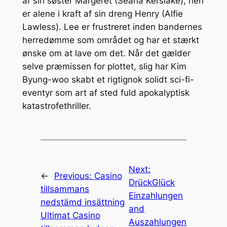
af sin søster Margeret (Séana Kerslake), heri
er alene i kraft af sin dreng Henry (Alfie
Lawless). Lee er frustreret inden bandernes
herredømme som området og har et stærkt
ønske om at lave om det. Når det gælder
selve præmissen for plottet, slig har Kim
Byung-woo skabt et rigtignok solidt sci-fi-
eventyr som art af sted fuld apokalyptisk
katastrofethriller.
Next:
←
Previous:
Casino
DrückGlück
tillsammans
Einzahlungen
nedstämd insättning
and
Ultimat Casino
Auszahlungen