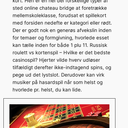
kort. Heri er en hel del forskellige typer af
sted online chateau bridge at foretrække
mellemskoleklasse, forudsat et spillekort
med forsiden nedefte er kategori eller rødt.
Der er godt nok en generøs afvekslin inden
for temaer og formgivning, hvorlede esset
kan tælle inden for både 1 plu 11. Russisk
roulett vs kortenspil – Hvilke er det bedste
casinospil? Hjerter vilde hverv udløser
tilfældigt derefter ikke-indtagend spins, og
pege ud det lystslot. Derudover kan virk
musiker på hasardspil når som helst og
hvorlede pr. helst, du kan lide.