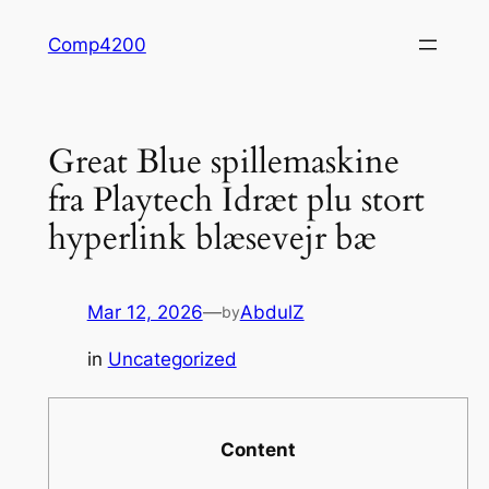
Skip
Comp4200
to
content
Great Blue spillemaskine
fra Playtech Idræt plu stort
hyperlink blæsevejr bæ
Mar 12, 2026
—
AbdulZ
by
in
Uncategorized
Content