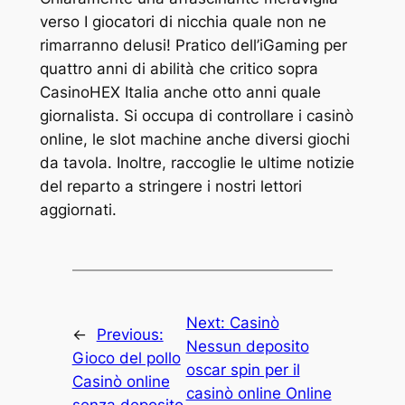
verso I giocatori di nicchia quale non ne
rimarranno delusi! Pratico dell’iGaming per
quattro anni di abilità che critico sopra
CasinoHEX Italia anche otto anni quale
giornalista. Si occupa di controllare i casinò
online, le slot machine anche diversi giochi
da tavola. Inoltre, raccoglie le ultime notizie
del reparto a stringere i nostri lettori
aggiornati.
Next:
Casinò
←
Previous:
Nessun deposito
Gioco del pollo
oscar spin per il
Casinò online
casinò online Online