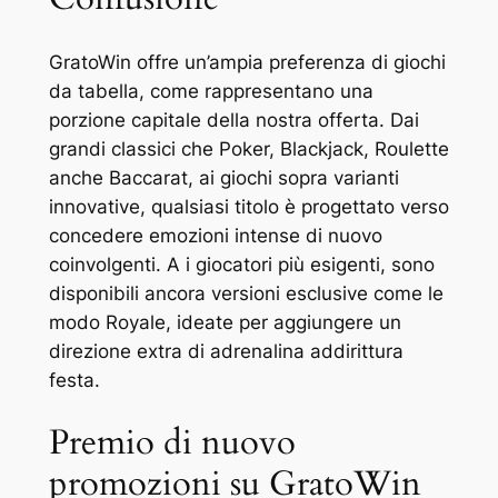
GratoWin offre un’ampia preferenza di giochi
da tabella, come rappresentano una
porzione capitale della nostra offerta. Dai
grandi classici che Poker, Blackjack, Roulette
anche Baccarat, ai giochi sopra varianti
innovative, qualsiasi titolo è progettato verso
concedere emozioni intense di nuovo
coinvolgenti. A i giocatori più esigenti, sono
disponibili ancora versioni esclusive come le
modo Royale, ideate per aggiungere un
direzione extra di adrenalina addirittura
festa.
Premio di nuovo
promozioni su GratoWin