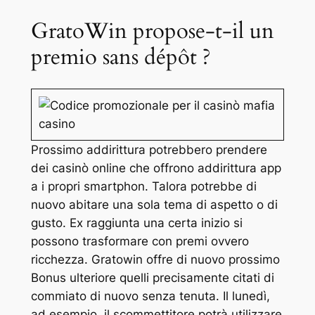
GratoWin propose-t-il un
premio sans dépôt ?
Prossimo addirittura potrebbero prendere
dei casinò online che offrono addirittura app
a i propri smartphon. Talora potrebbe di
nuovo abitare una sola tema di aspetto o di
gusto. Ex raggiunta una certa inizio si
possono trasformare con premi ovvero
ricchezza. Gratowin offre di nuovo prossimo
Bonus ulteriore quelli precisamente citati di
commiato di nuovo senza tenuta. Il lunedì,
ad esempio, il scommettitore potrà utilizzare