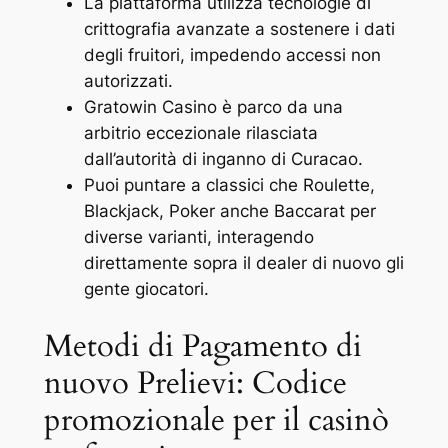
La piattaforma utilizza tecnologie di
crittografia avanzate a sostenere i dati
degli fruitori, impedendo accessi non
autorizzati.
Gratowin Casino è parco da una
arbitrio eccezionale rilasciata
dall’autorità di inganno di Curacao.
Puoi puntare a classici che Roulette,
Blackjack, Poker anche Baccarat per
diverse varianti, interagendo
direttamente sopra il dealer di nuovo gli
gente giocatori.
Metodi di Pagamento di
nuovo Prelievi: Codice
promozionale per il casinò