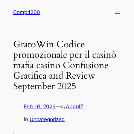
Skip
Comp4200
to
content
GratoWin Codice
promozionale per il casinò
mafia casino Confusione
Gratifica and Review
September 2025
Feb 19, 2026
—
AbdulZ
by
in
Uncategorized